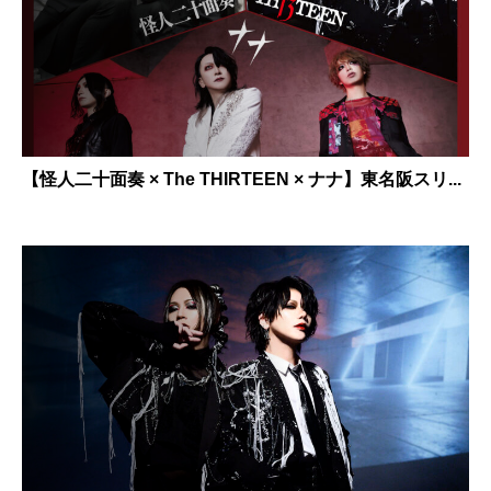
【怪人二十面奏 × The THIRTEEN × ナナ】東名阪スリ...