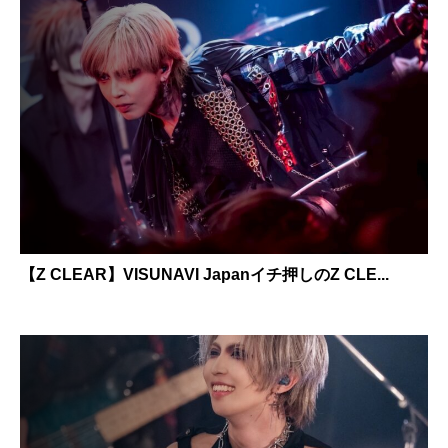
【Z CLEAR】VISUNAVI Japanイチ押しのZ CLE...