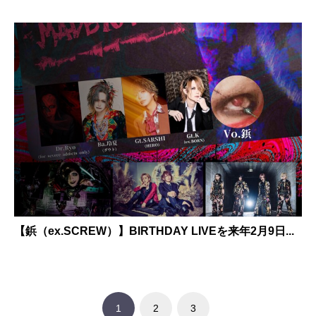
【鋲（ex.SCREW）】BIRTHDAY LIVEを来年2月9日...
1
2
3