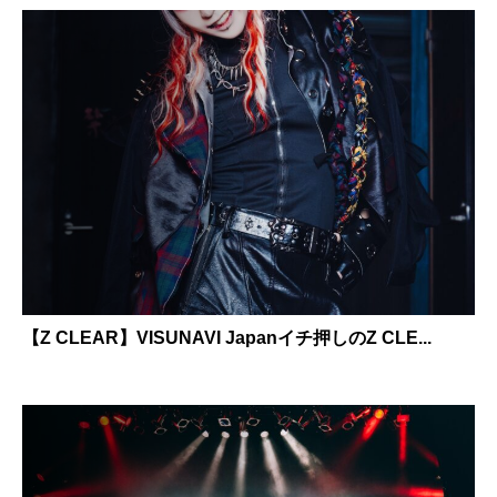
【Z CLEAR】VISUNAVI Japanイチ押しのZ CLE...