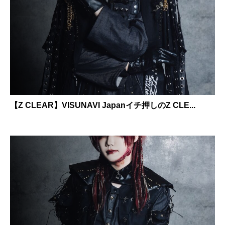
【Z CLEAR】VISUNAVI Japanイチ押しのZ CLE...