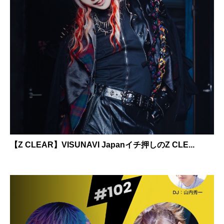
【Z CLEAR】VISUNAVI Japanイチ押しのZ CLE...