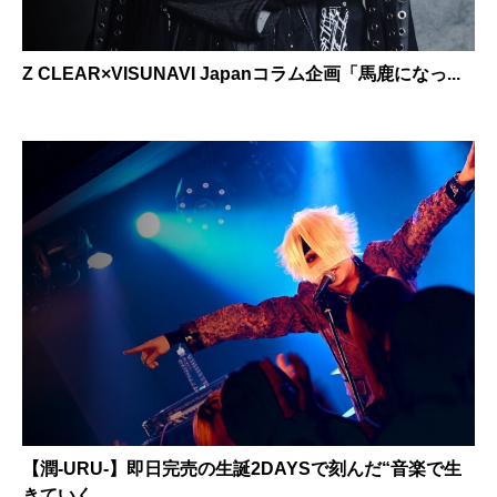
Z CLEAR×VISUNAVI Japanコラム企画「馬鹿になっ...
【潤-URU-】即日完売の生誕2DAYSで刻んだ“音楽で生
きていく...