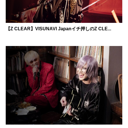
【Z CLEAR】VISUNAVI Japanイチ押しのZ CLE...