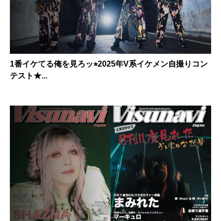
1番イケてる俺を見ろッ⭐︎2025年V系イケメン自撮りコン
テスト★...