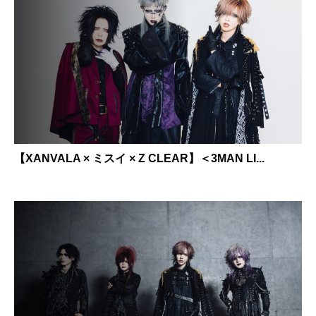
【XANVALA × ミスイ × Z CLEAR】＜3MAN LI...