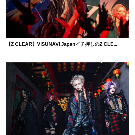
【Z CLEAR】VISUNAVI Japanイチ押しのZ CLE...