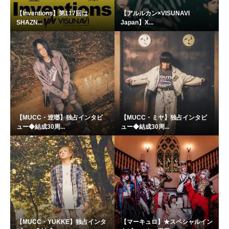
【Inventions】第117回は
【アルルカン×VISUNAVI
SHAZN...
Japan】X...
【MUCC・逹瑯】独占インタビ
【MUCC・ミヤ】独占インタビ
ュー◆結成30周...
ュー◆結成30周...
【MUCC・YUKKE】独占インタ
【マーキュロ】★スペシャルイン