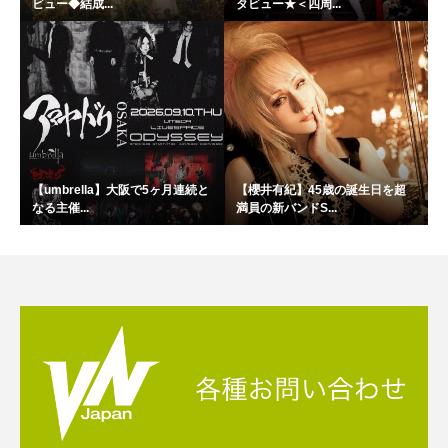
ビュー◆結成...
タビュー★＜四周...
【umbrella】大阪で5ヶ月連続と
【櫻井有紀】45歳の誕生日を超
なる主催...
満員の新バンドS...