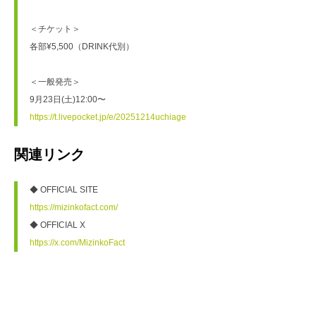
＜チケット＞

各部¥5,500（DRINK代別）

＜一般発売＞

https://t.livepocket.jp/e/20251214uchiage
関連リンク
https://mizinkofact.com/
https://x.com/MizinkoFact