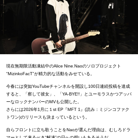
現在無期限活動凍結中のAlice Nine.Naoのソロプロジェクト
“MizinkoFacT”が精力的な活動をみせている。
今春には突如YouTubeチャンネルを開設し100日連続投稿を達成
すると、「察して彼女」、「YA-BYE!!」とユーモラスかつアッパ
ーなロックナンバーのMVも公開した。
さらには2026年1月に１st EP『MFT 1』(読み：ミジンコファク
トワン)のリリースも決まっているという。
自らフロントに立ち歌うことをNaoが選んだ理由は、むしろドラ
マーとして来るべき“解凍”の日への想いもあるそうだ。