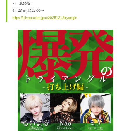
＜一般発売＞

https://t.livepocket.jp/e/20251213tryangle