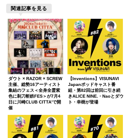
関連記事を見る
ダウト × RAZOR × SCREW
【Inventions】VISUNAVI
主催、総勢16アーティスト
Japanポッドキャスト番
集結のフェス＜全身全霊紫
組・第82回は前回に引き続
色に剃刀斬鉄FES＞が7月4
きALICE NINE.・Naoとダウ
日に川崎CLUB CITTA'で開
ト・幸樹が登場
催