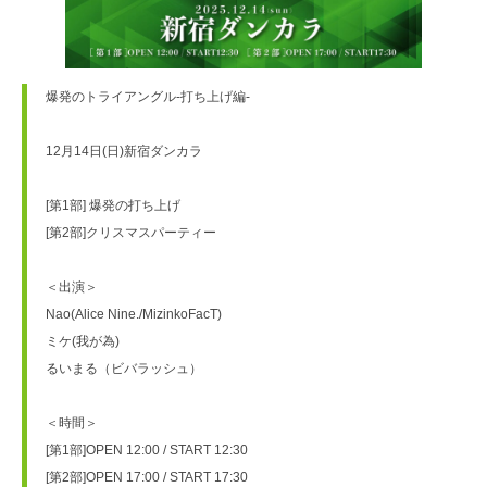
爆発のトライアングル-打ち上げ編-

12月14日(日)新宿ダンカラ

[第1部] 爆発の打ち上げ

[第2部]クリスマスパーティー

＜出演＞

Nao(Alice Nine./MizinkoFacT)

ミケ(我が為)

るいまる（ビバラッシュ）

＜時間＞

[第1部]OPEN 12:00 / START 12:30

[第2部]OPEN 17:00 / START 17:30
