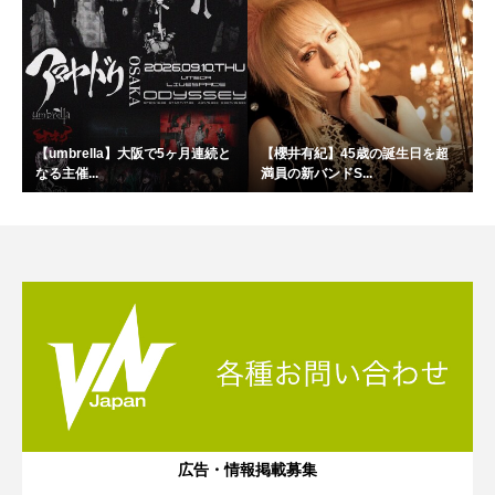
【umbrella】大阪で5ヶ月連続と
【櫻井有紀】45歳の誕生日を超
なる主催...
満員の新バンドS...
広告・情報掲載募集