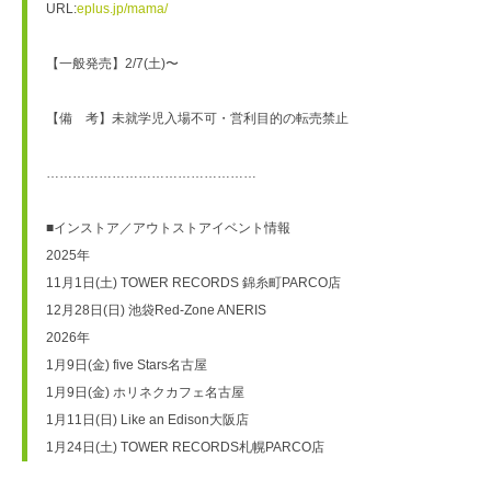
URL:
eplus.jp/mama/
【一般発売】2/7(土)〜

【備　考】未就学児入場不可・営利目的の転売禁止

…………………………………………

■インストア／アウトストアイベント情報

2025年

11月1日(土) TOWER RECORDS 錦糸町PARCO店

12月28日(日) 池袋Red-Zone ANERIS

2026年

1月9日(金) five Stars名古屋

1月9日(金) ホリネクカフェ名古屋

1月11日(日) Like an Edison大阪店

1月24日(土) TOWER RECORDS札幌PARCO店