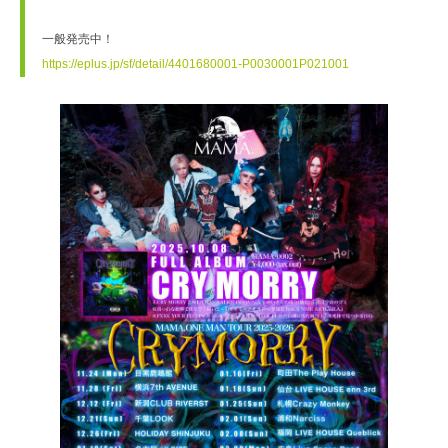
https://eplus.jp/sf/detail/4401680001-P0030001P021001