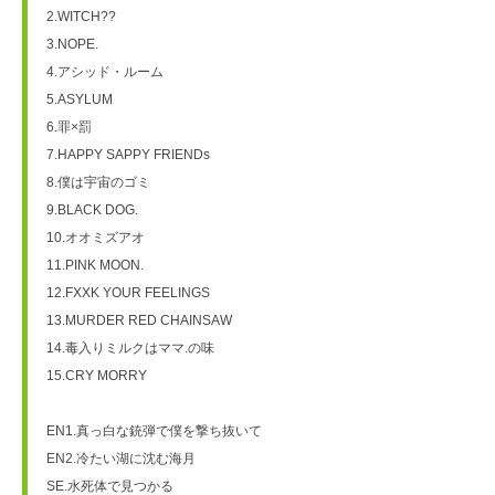
2.WITCH??

3.NOPE.

4.アシッド・ルーム

5.ASYLUM

6.罪×罰

7.HAPPY SAPPY FRIENDs

8.僕は宇宙のゴミ

9.BLACK DOG.

10.オオミズアオ

11.PINK MOON.

12.FXXK YOUR FEELINGS

13.MURDER RED CHAINSAW

14.毒入りミルクはママ.の味

15.CRY MORRY

EN1.真っ白な銃弾で僕を撃ち抜いて

EN2.冷たい湖に沈む海月

SE.水死体で見つかる