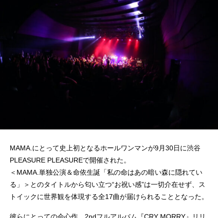
MAMA.にとって史上初となるホールワンマンが9月30日に渋谷
PLEASURE PLEASUREで開催された。
＜MAMA.単独公演＆命依生誕「私の命はあの暗い森に隠れてい
る」＞とのタイトルから匂い立つ“お祝い感”は一切介在せず、ス
トイックに世界観を体現する全17曲が届けられることとなった。
彼らにとっての会心作、2ndフルアルバム『CRY MORRY』リリ