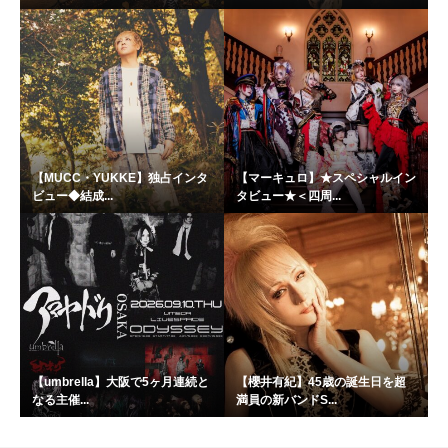
【MUCC・YUKKE】独占インタ
【マーキュロ】★スペシャルイン
ビュー◆結成...
タビュー★＜四周...
【umbrella】大阪で5ヶ月連続と
【櫻井有紀】45歳の誕生日を超
なる主催...
満員の新バンドS...