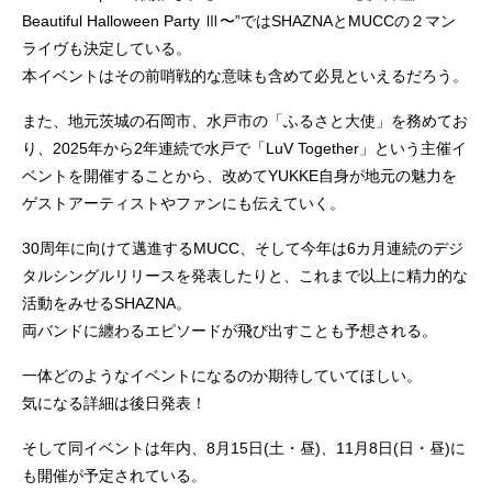
Beautiful Halloween Party Ⅲ〜”ではSHAZNAとMUCCの２マン
ライヴも決定している。
本イベントはその前哨戦的な意味も含めて必見といえるだろう。
また、地元茨城の石岡市、水戸市の「ふるさと大使」を務めてお
り、2025年から2年連続で水戸で「LuV Together」という主催イ
ベントを開催することから、改めてYUKKE自身が地元の魅力を
ゲストアーティストやファンにも伝えていく。
30周年に向けて邁進するMUCC、そして今年は6カ月連続のデジ
タルシングルリリースを発表したりと、これまで以上に精力的な
活動をみせるSHAZNA。
両バンドに纏わるエピソードが飛び出すことも予想される。
一体どのようなイベントになるのか期待していてほしい。
気になる詳細は後日発表！
そして同イベントは年内、8月15日(土・昼)、11月8日(日・昼)に
も開催が予定されている。