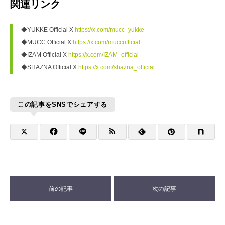
関連リンク
◆YUKKE Official X 
https://x.com/mucc_yukke
◆MUCC Official X 
https://x.com/muccofficial
◆IZAM Official X 
https://x.com/IZAM_official
◆SHAZNA Official X 
https://x.com/shazna_official
この記事をSNSでシェアする
前の記事
次の記事