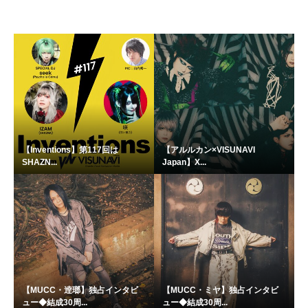
【Inventions】第117回は
【アルルカン×VISUNAVI
SHAZN...
Japan】X...
【MUCC・逹瑯】独占インタビ
【MUCC・ミヤ】独占インタビ
ュー◆結成30周...
ュー◆結成30周...