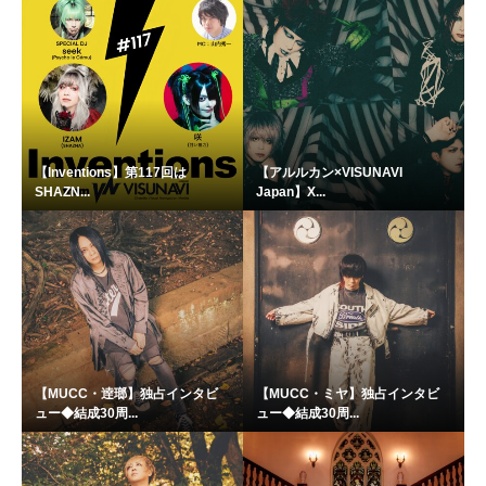
【Inventions】第117回は
【アルルカン×VISUNAVI
SHAZN...
Japan】X...
【MUCC・逹瑯】独占インタビ
【MUCC・ミヤ】独占インタビ
ュー◆結成30周...
ュー◆結成30周...