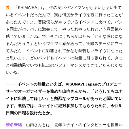
希
「KHIMAIRA」は、仲の良いバンドマンがちょいちょい出て
いるイベントだったんで、実は何度かライヴを観に行ったことが
あったんですよ。普段僕らがやっているイベントに比べて、バン
ド同士がバチバチに激突して、やったれやったれという雰囲気を
感じていましたね。で、そこにうちらが出たら「どんな感じにな
るんだろう？」というワクワク感があって。実際ステージに立っ
てみたら、イベントに影響されてかなり熱苦しいライヴになった
と思います。どのバンドもイベントの熱量に引っ張られて、きっ
と相乗効果でいつも以上のパフォーマンスができていたんじゃな
いかな。
────イベントの熱量といえば、VISUNAVI Japanのプロデュー
サーでオーガナイザーを務めた山内さんから、「どうしてもユナ
イトに出演してほしい」と熱烈なラブコールがあったと聞いてい
ます。裏話では、ユナイトに絶対参加してもらうために、今回5
日間の日程を設けたとか。
椎名未緒
山内さんとは、去年ユナイトのインタビューを担当い