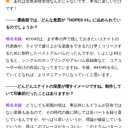
希
あれは全然表情管理なんかじゃないです、本当に楽しいだけ
です！
────選曲面では、どんな意図が『HOPES #3』に込められてい
るのでしょうか？
椎名未緒
#1や#2は、まず希の声で残しておきたいユナイトの
代表曲や、ライヴで盛り上がる楽曲をできるだけ早くリリースす
るために制作したベストアルバムだったんですが、いよいよ#3と
なると、シングルのカップリングやアルバム収録曲など、コアユ
ーザー向けの作品になってきていますね。今後、#4や#5を出し
ていくとなれば、よりマニアックになっていくと思います。
────どんどんユナイトの深度が増すイメージですね。制作して
いて印象的だったことはありますか？
椎名未緒
どうしても初期の頃は、希以外にもドラムが莎奈では
ない楽曲もあるので、その時代の曲に関しては全パートを録り直
しているんですが、やっぱり若いというか、理論が破綻している
というか。昔はこのフレーズがカッコいい、このドラムパターン