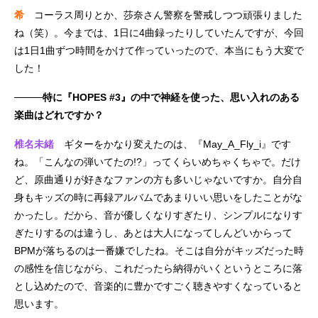
希
コーラス周りとか、莎奈さん警察を警戒しつつ頑張りました
ね（笑）。今までは、1日に4曲録ったりしていたんですが、今回
は1日1曲ずつ時間をかけて作っていったので、本当にもう大変で
した！
────特に『HOPES #3』の中で神経を使った、思い入れのある
楽曲はどれですか？
椎名未緒
ギターをかなり変えたのは、『May_A_Fly_i』です
ね。「こんなの弾いてたの!?」ってくらいめちゃくちゃで。だけ
ど、原曲通りが好きなファンの方も多いじゃないですか。自分自
身もキッズの時に再録アルバムであまりいい思いをしたことがな
かったし。だから、音が優しくなりすぎたり、シンプルになりす
ぎたりするのは違うし、あとは大人になってしんどいからって
BPMが落ちるのは一番嫌でしたね。そこは自分がキッズだった時
の感性を信じながら、これだったら納得がいくというところに落
とし込めたので、音楽的に豊かですごく聴きやすくなっていると
思います。