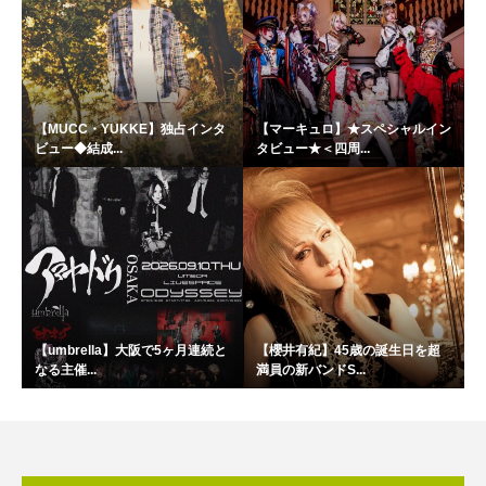
【MUCC・YUKKE】独占インタ
【マーキュロ】★スペシャルイン
ビュー◆結成...
タビュー★＜四周...
【umbrella】大阪で5ヶ月連続と
【櫻井有紀】45歳の誕生日を超
なる主催...
満員の新バンドS...