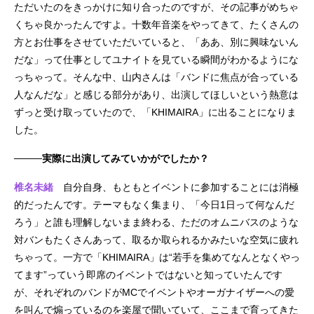
ただいたのをきっかけに知り合ったのですが、その記事がめちゃ
くちゃ良かったんですよ。十数年音楽をやってきて、たくさんの
方とお仕事をさせていただいていると、「ああ、別に興味ないん
だな」って仕事としてユナイトを見ている瞬間がわかるようにな
っちゃって。そんな中、山内さんは「バンドに焦点が合っている
人なんだな」と感じる部分があり、出演してほしいという熱意は
ずっと受け取っていたので、「KHIMAIRA」に出ることになりま
した。
────実際に出演してみていかがでしたか？
椎名未緒
自分自身、もともとイベントに参加することには消極
的だったんです。テーマもなく集まり、「今日1日って何なんだ
ろう」と誰も理解しないまま終わる、ただのオムニバスのような
対バンもたくさんあって、取るか取られるかみたいな空気に疲れ
ちゃって。一方で「KHIMAIRA」は“若手を集めてなんとなくやっ
てます”っていう即席のイベントではないと知っていたんです
が、それぞれのバンドがMCでイベントやオーガナイザーへの愛
を叫んで煽っているのを楽屋で聞いていて、ここまで育ってきた