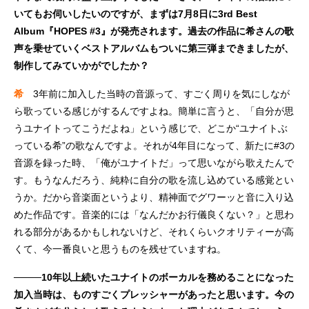
いてもお伺いしたいのですが、まずは7月8日に3rd Best
Album『HOPES #3』が発売されます。過去の作品に希さんの歌
声を乗せていくベストアルバムもついに第三弾まできましたが、
制作してみていかがでしたか？
希
3年前に加入した当時の音源って、すごく周りを気にしなが
ら歌っている感じがするんですよね。簡単に言うと、「自分が思
うユナイトってこうだよね」という感じで、どこか“ユナイトぶ
っている希”の歌なんですよ。それが4年目になって、新たに#3の
音源を録った時、「俺がユナイトだ」って思いながら歌えたんで
す。もうなんだろう、純粋に自分の歌を流し込めている感覚とい
うか。だから音楽面というより、精神面でグワーッと音に入り込
めた作品です。音楽的には「なんだかお行儀良くない？」と思わ
れる部分があるかもしれないけど、それくらいクオリティーが高
くて、今一番良いと思うものを残せていますね。
────10年以上続いたユナイトのボーカルを務めることになった
加入当時は、ものすごくプレッシャーがあったと思います。今の