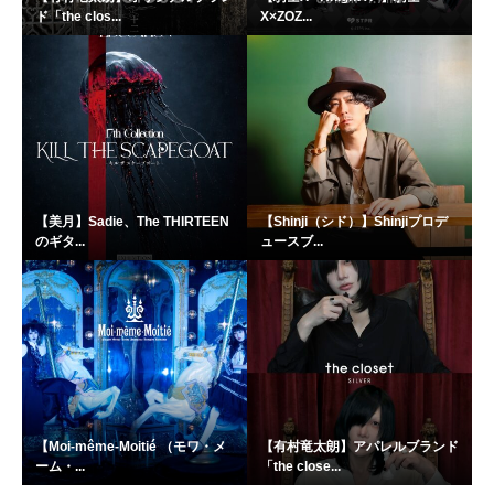
ド「the clos...
X×ZOZ...
【美月】Sadie、The THIRTEEN
【Shinji（シド）】Shinjiプロデ
のギタ...
ュースブ...
【Moi-même-Moitié （モワ・メ
【有村竜太朗】アパレルブランド
ーム・...
「the close...