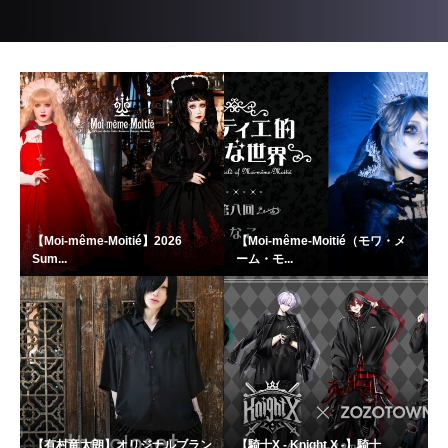
【Moi-même-Moitié】2026
【Moi-même-Moitié（モワ・メ
Sum...
ーム・モ...
【有村竜太朗】オリジナルブラン
【騎士X - Knight X -】騎士