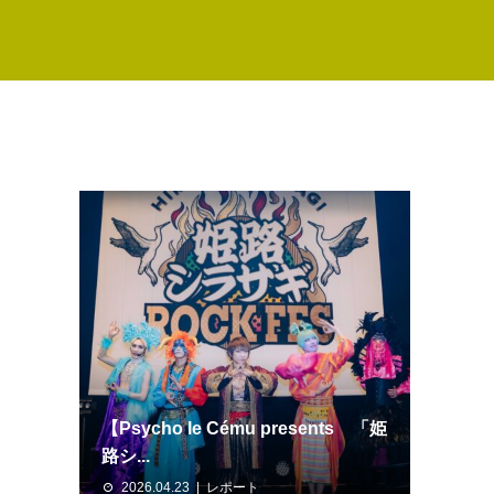
【Psycho le Cému presents 「姫
路シ...
2026.04.23
レポート