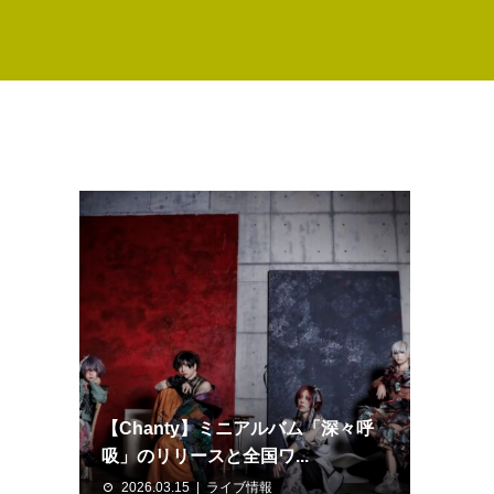
【Chanty】ミニアルバム「深々呼
吸」のリリースと全国ワ...
2026.03.15
ライブ情報