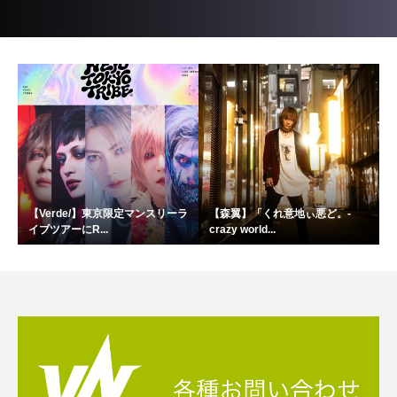
【Verde/】東京限定マンスリーラ
【森翼】「くれ意地ぃ悪ど。-
イブツアーにR...
crazy world...