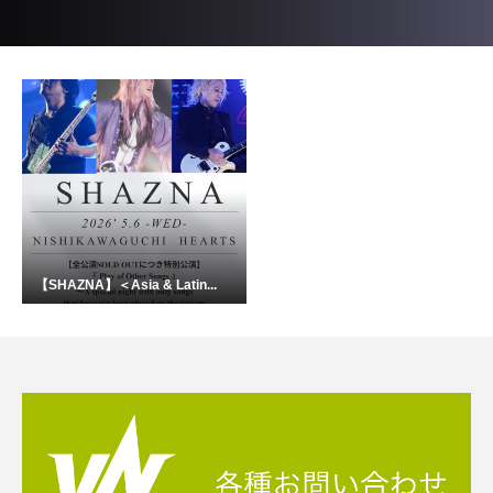
【SHAZNA】＜Asia & Latin...