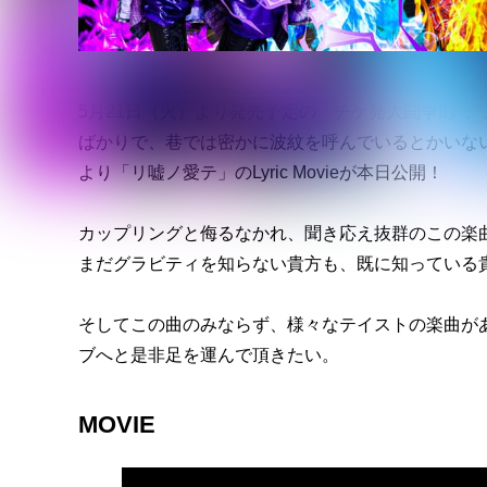
5月21日（火）より発売予定の「チケ発大闘争!!」、
ばかりで、巷では密かに波紋を呼んでいるとかいな
より「リ嘘ノ愛テ」のLyric Movieが本日公開！
カップリングと侮るなかれ、聞き応え抜群のこの楽
まだグラビティを知らない貴方も、既に知っている
そしてこの曲のみならず、様々なテイストの楽曲が
ブへと是非足を運んで頂きたい。
MOVIE