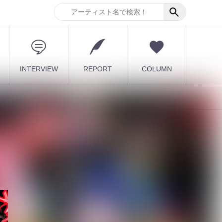
INTERVIEW
REPORT
COLUMN
最新記事
【DLESS】10月1日(木) 1st
EP「NUMB」Relea...
2026.08.07