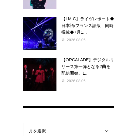
【LM.C】ライヴレポート◆
日本語/フランス語版 同時
掲載◆7月1...
2026.08.05
【ORCALADE】デジタルリ
リース第一弾となる2曲を
配信開始。1...
2026.08.05
月を選択