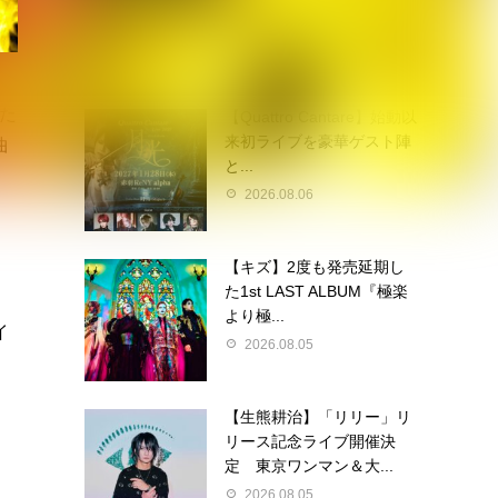
2026.08.06
れた
【Quattro Cantare】始動以
来初ライブを豪華ゲスト陣
曲
と...
2026.08.06
【キズ】2度も発売延期し
た1st LAST ALBUM『極楽
より極...
イ
2026.08.05
【生熊耕治】「リリー」リ
リース記念ライブ開催決
定 東京ワンマン＆大...
2026.08.05