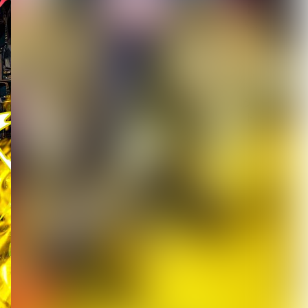
【ROCK AND READ 126】
cover：シド◆ファン投票...
2026.08.07
新宿LOFT初の試みである
都市型サーキットイベント
『SHINJUK...
2026.08.07
[ kei ]、8月12日Veats
Shibuya公演に Sho...
2026.08.07
DuelJewel × VISUNAVI
Japanコラム企画「俺...