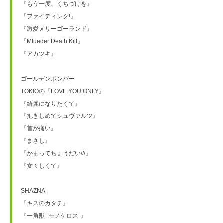
『もう一度、くちづけを』
『ファイティング!』
『激愛メリーゴーランド』
『MIueder Death Kill』
『アカツキ』
ゴールデンボンバー
TOKIOの『LOVE YOU ONLY』
『綺麗になりたくて』
『抱きしめてシュヴァルツ』
『首が痛い』
『まさし』
『かまってちょうだい///』
『女々しくて』
SHAZNA
『キスのカタチ』
『一角獣 -モノケロス-』