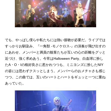
でも、やっぱし僕らや私たちには熱い接吻が必要だ。ライブでは
すっかりお馴染み、『一角獣 -モノケロス-』の演奏が飛び出すの
にあわせ、メンバーと満員の観客たちが互いの心の距離をグッと
近づけ、強く求めあう。今宵はHalloween Party、白血球に扮し
たA・O・Iの格好良さに惹かれつつも、ミニヨンズに扮したNIY
の姿には思わずクスッとしまう。メンバーらのおメチャさも感じ
つつ、この曲では、互いのハートとハートをギュッと一つに重ね
あっていた。