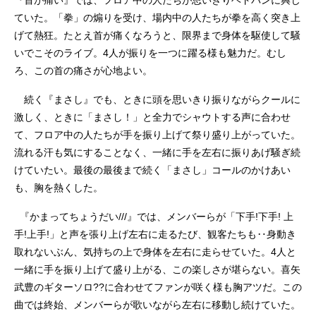
ていた。「拳」の煽りを受け、場内中の人たちが拳を高く突き上
げて熱狂。たとえ首が痛くなろうと、限界まで身体を駆使して騒
いでこそのライブ。4人が振りを一つに躍る様も魅力だ。むし
ろ、この首の痛さが心地よい。
続く『まさし』でも、ときに頭を思いきり振りながらクールに
激しく、ときに「まさし！」と全力でシャウトする声に合わせ
て、フロア中の人たちが手を振り上げて祭り盛り上がっていた。
流れる汗も気にすることなく、一緒に手を左右に振りあげ騒ぎ続
けていたい。最後の最後まで続く「まさし」コールのかけあい
も、胸を熱くした。
『かまってちょうだい///』では、メンバーらが「下手!下手! 上
手!上手!」と声を張り上げ左右に走るたび、観客たちも‥身動き
取れないぶん、気持ちの上で身体を左右に走らせていた。4人と
一緒に手を振り上げて盛り上がる、この楽しさが堪らない。喜矢
武豊のギターソロ??に合わせてファンが咲く様も胸アツだ。この
曲では終始、メンバーらが歌いながら左右に移動し続けていた。