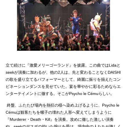
立て続けに『激愛メリーゴーランド』を披露。この曲ではLidaと
seekが演奏に加わるが、他の2人は、先と変わることなくDAISHI
の歌を盛り立てるパフォーマーとして、綺麗に振りを揃えたコン
ビネーションダンスを見せていた。宴を華やかに彩るためならエ
ンターテイメントに徹する。そこがPsycho le Cémuらしい。
終盤、ふたたび場内を熱狂の様へ染め上げるように、Psycho le
Cémuは観客たちを螺子の壊れた人形へ変えてしまうように
『Murderer・Death・Kill』を演奏。攻めに徹した激しい演奏
や、seekのデスボの効いた煽りを受け、場内中の人たちが激しく