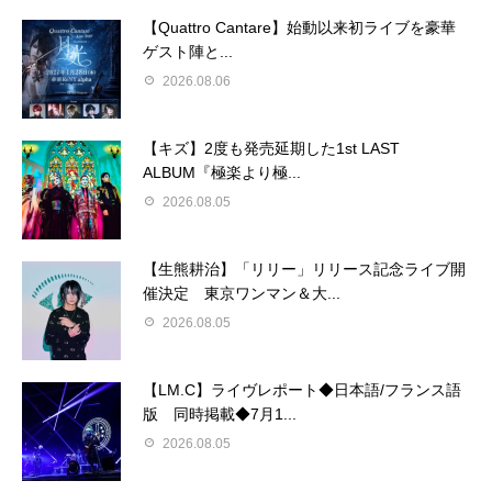
【Quattro Cantare】始動以来初ライブを豪華
ゲスト陣と...
2026.08.06
【キズ】2度も発売延期した1st LAST
ALBUM『極楽より極...
2026.08.05
【生熊耕治】「リリー」リリース記念ライブ開
催決定 東京ワンマン＆大...
2026.08.05
【LM.C】ライヴレポート◆日本語/フランス語
版 同時掲載◆7月1...
2026.08.05