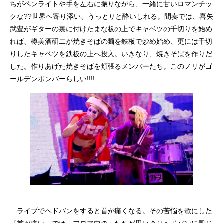
ちがペンライトや手を左右に振りながら、一緒に甘いロマンチッ
クな??世界へ寄り添い、うっとりと酔いしれる。間奏では、喜矢
武豊がギターの裏に付けたまな板の上でキャベツの千切りを始め
れば、樽美酒研二が焼きそばの麺を鉄板で炒め始め、更には千切
りしたキャベツを鉄板の上へ投入。いきなり、焼きそばを作りだ
した。作りあげた焼きそばを頬張るメンバーたち。このノリがゴ
ールデンボンバーらしい!!!!
ライブでヘドバンをすると首が痛くなる。その苦悩を歌にした
『首が痛い』では、フロア中の人たちが思いきりヘドバンに興じ