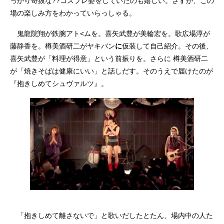
っかり奇抜な??コスプレ姿をしていたのも嬉しい。さすが、この
場の楽しみ方をわかっていらっしゃる。
鬼龍院翔が鉄腕アト<ムを。喜矢武豊が美輪宏を。歌広場淳が
藤静香を。樽美酒研二がヤキバン
に
仮装して自己紹介。その後、
喜矢武豊が「料理が得意」という前振りを。さらに 樽美酒研二
が「焼きそばは健康にいい」と話しだす。そのうえで届けたのが
『抱きしめてシュヴァルツ』。
「抱きしめて離さないで」と歌いだしたとたん、場内中の人た