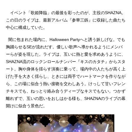
イベント「歌姫降臨」の最後を彩ったのが、主役のSHAZNA。
この日のライブは、最新アルバム『参華三釼』に収録した曲たち
中心に構成していた。
闇に包まれた場内に、Halloween Partyへと誘う妖しげな。でも
胸踊らせるSEが流れだす。優しい歌声へ導かれるようにメンバ
ーらが姿を現した。ライブは、互いに熱と愛を求めあうように、
SHAZNA流のロックンロールナンバー『キスのカタチ』からスタ
ート。胸や身体を揺らす演奏に乗って、場内中の人たちが高く上
げた手を大きく揺らし、ときには両手でハートマークを作りなが
ら、この場に似合う熱い接吻を交わしあう。けっして甘いフレン
チキスでも、ねっとり絡み合うディープなキスでもない。つかず
離れずで、互いの思いをおしはかる様も、SHAZNAのライブの幕
開けに似合う景色だ。