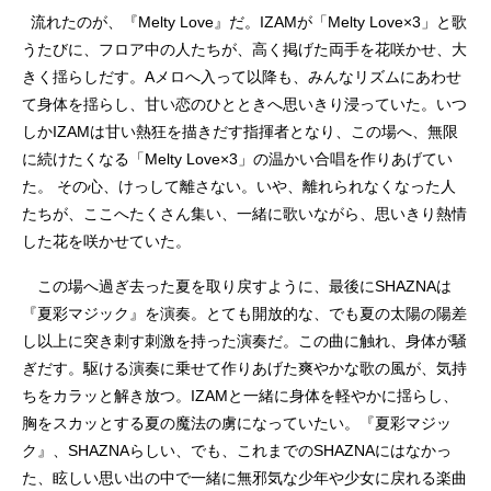
流れたのが、『Melty Love』だ。IZAMが「Melty Love×3」と歌
うたびに、フロア中の人たちが、高く掲げた両手を花咲かせ、大
きく揺らしだす。Aメロへ入って以降も、みんなリズムにあわせ
て身体を揺らし、甘い恋のひとときへ思いきり浸っていた。いつ
しかIZAMは甘い熱狂を描きだす指揮者となり、この場へ、無限
に続けたくなる「Melty Love×3」の温かい合唱を作りあげてい
た。 その心、けっして離さない。いや、離れられなくなった人
たちが、ここへたくさん集い、一緒に歌いながら、思いきり熱情
した花を咲かせていた。
この場へ過ぎ去った夏を取り戻すように、最後にSHAZNAは
『夏彩マジック』を演奏。とても開放的な、でも夏の太陽の陽差
し以上に突き刺す刺激を持った演奏だ。この曲に触れ、身体が騒
ぎだす。駆ける演奏に乗せて作りあげた爽やかな歌の風が、気持
ちをカラッと解き放つ。IZAMと一緒に身体を軽やかに揺らし、
胸をスカッとする夏の魔法の虜になっていたい。『夏彩マジッ
ク』、SHAZNAらしい、でも、これまでのSHAZNAにはなかっ
た、眩しい思い出の中で一緒に無邪気な少年や少女に戻れる楽曲