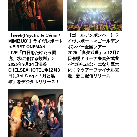
【seek(Psycho le Cému /
【ゴールデンボンバー】ラ
MIMIZUQ)】ライヴレポート
イヴレポート＜ゴールデン
＜FIRST ONEMAN
ボンバー全国ツアー
LIVE「白日をたゆたう雨
2025「喜矢武豊」＞12月7
虎、水に溶ける数列」＞
日有明アリーナ◆喜矢武豊
2025年9月14日渋谷
が“ガチュピン”になり巨大
CHELSEA HOTEL◆12月3
化！？ツアーファイナル完
日に3rd Single「月と黒
走、新曲配信リリース
猫」をデジタルリリース！