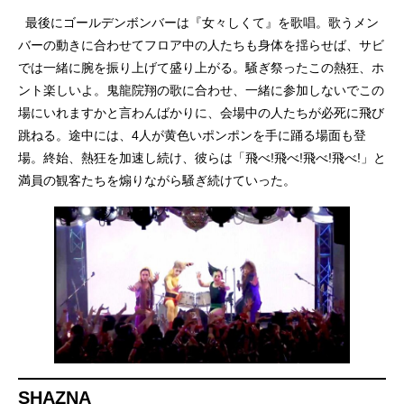
最後にゴールデンボンバーは『女々しくて』を歌唱。歌うメン
バーの動きに合わせてフロア中の人たちも身体を揺らせば、サビ
では一緒に腕を振り上げて盛り上がる。騒ぎ祭ったこの熱狂、ホ
ント楽しいよ。鬼龍院翔の歌に合わせ、一緒に参加しないでこの
場にいれますかと言わんばかりに、会場中の人たちが必死に飛び
跳ねる。途中には、4人が黄色いポンポンを手に踊る場面も登
場。終始、熱狂を加速し続け、彼らは「飛べ!飛べ!飛べ!飛べ!」と
満員の観客たちを煽りながら騒ぎ続けていった。
SHAZNA