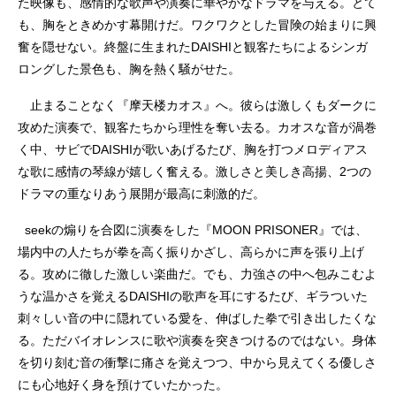
た映像も、感情的な歌声や演奏に華やかなドラマを与える。とて
も、胸をときめかす幕開けだ。ワクワクとした冒険の始まりに興
奮を隠せない。終盤に生まれたDAISHIと観客たちによるシンガ
ロングした景色も、胸を熱く騒がせた。
止まることなく『摩天楼カオス』へ。彼らは激しくもダークに
攻めた演奏で、観客たちから理性を奪い去る。カオスな音が渦巻
く中、サビでDAISHIが歌いあげるたび、胸を打つメロディアス
な歌に感情の琴線が嬉しく奮える。激しさと美しき高揚、2つの
ドラマの重なりあう展開が最高に刺激的だ。
seekの煽りを合図に演奏をした『MOON PRISONER』では、
場内中の人たちが拳を高く振りかざし、高らかに声を張り上げ
る。攻めに徹した激しい楽曲だ。でも、力強さの中へ包みこむよ
うな温かさを覚えるDAISHIの歌声を耳にするたび、ギラついた
刺々しい音の中に隠れている愛を、伸ばした拳で引き出したくな
る。ただバイオレンスに歌や演奏を突きつけるのではない。身体
を切り刻む音の衝撃に痛さを覚えつつ、中から見えてくる優しさ
にも心地好く身を預けていたかった。