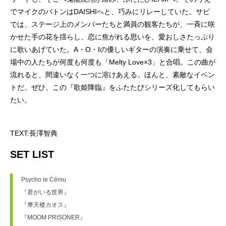
でマイクのバトンはDAISHIへと、巧みにリレーしていた。サビ
では、ステージ上のメンバーたちと満員の観客たちが、一斉に咲
かせた手の花を揺らし、恋に焦がれる思いを、愛おしさたっぷり
に歌いあげていた。A・O・Iの優しいギターの演奏に乗せて、会
場中の人たちが何度も何度も「Melty Love×3」と合唱。この曲が
流れると、間違いなく一つに溶けあえる。ほんと、素敵なイベン
トだ。ぜひ、この『歌姫降臨』をふたたびシリーズ化してもらい
たい。
TEXT:長澤智典
SET LIST
Psycho le Cému
『君がいる世界』
『摩天楼カオス』
『MOOM PRISONER』