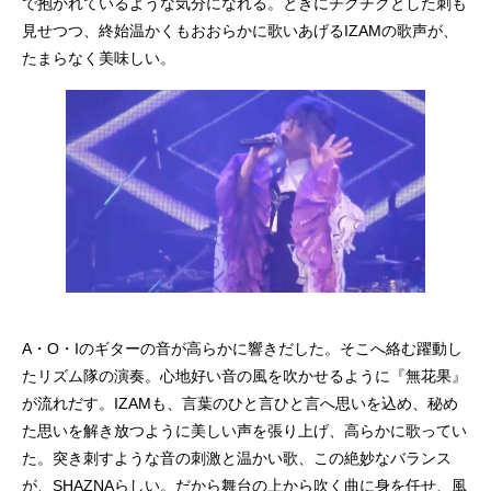
で抱かれているような気分になれる。ときにチクチクとした刺も
見せつつ、終始温かくもおおらかに歌いあげるIZAMの歌声が、
たまらなく美味しい。
A・O・Iのギターの音が高らかに響きだした。そこへ絡む躍動し
たリズム隊の演奏。心地好い音の風を吹かせるように『無花果』
が流れだす。IZAMも、言葉のひと言ひと言へ思いを込め、秘め
た思いを解き放つように美しい声を張り上げ、高らかに歌ってい
た。突き刺すような音の刺激と温かい歌、この絶妙なバランス
が、SHAZNAらしい。だから舞台の上から吹く曲に身を任せ、風