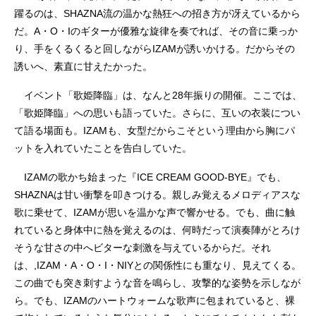
躍るのは、SHAZNA流の温かな熱狂への招き方が冴えているから
だ。A・O・Iのギターが優雅な旋律を奏でれば、その音に乗っか
り、手をくるくると回しながらIZAMが誘いかける。だからその
誘いへ、素直に甘えたかった。
イベント「歌姫降臨」は、なんと28年振りの開催。ここでは、
「歌姫降臨」への思いも語っていた。さらに、互いの衣装につい
て語る場面も。IZAMも、女型だからこそという理由から胸にパ
ットを入れていたことを告白していた。
IZAMの歌かち始まった『ICE CREAM GOOD-BYE』でも、
SHAZNAは甘い衝撃を叩きつける。親しみ覚えるメロディアスな
歌に乗せて、IZAMが思いを温かな声で響かせる。でも、曲に触
れていると身体中に熱を覚えるのは、何時だって演奏陣がとろけ
そうな甘さの中へビターな刺激を与えているからだ。それ
は、,IZAM・A・O・I・NIYとの関係性にも重なり、見えてくる。
この曲でも突き刺すような音を鳴らし、攻撃的な姿勢を示しなが
ら。でも、IZAMのハートウォームな歌声に包まれていると、裸