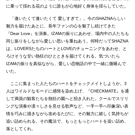
に乗って揺れる花のように誰もが心地好く身体を揺らしていた。
「逢いたくて逢いたくて 愛しすぎて」。今のSHAZNAらしい
魅力を届けたあとに、長年ファンの心を魅了し続けてきた
『Dear Love』を演奏。IZAMの振りにあわせ、場内中の人たちも
同じ振りをしながら愛しい思いを重ねあう。何時だってSHAZNA
は、LOVERSたちのハートとLOVEのチューニングをあわせ、と
ろけそうな甘い熱狂のひとときを届けてくれる。気づいたら
IZAMの振りを真似ながら、愛しい恋物語の中で一緒に微睡んで
いた。
ここに集まった人たちのハートをチェックメイトしようか。3
人はワイルドなモードに感情を染め上げ、『CHECKMATE』を通
して満員の観客たちを熱狂の園へと招き入れた。クールでスリリ
ングな演奏や凛々しさを見せる歌声など、一手一手へ印象深い表
情を巧みに描きながら攻めるたびに、その魅力に嬉しく気持ちが
追い詰められる。その魔法で、もっともっとハートを追い詰め、
落としてくれ。