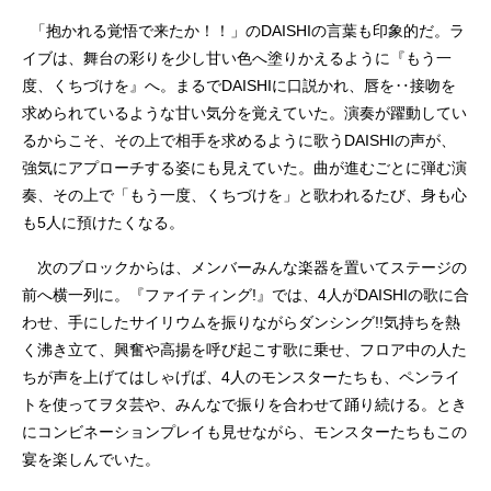
「抱かれる覚悟で来たか！！」のDAISHIの言葉も印象的だ。ラ
イブは、舞台の彩りを少し甘い色へ塗りかえるように『もう一
度、くちづけを』へ。まるでDAISHIに口説かれ、唇を‥接吻を
求められているような甘い気分を覚えていた。演奏が躍動してい
るからこそ、その上で相手を求めるように歌うDAISHIの声が、
強気にアプローチする姿にも見えていた。曲が進むごとに弾む演
奏、その上で「もう一度、くちづけを」と歌われるたび、身も心
も5人に預けたくなる。
次のブロックからは、メンバーみんな楽器を置いてステージの
前へ横一列に。『ファイティング!』では、4人がDAISHIの歌に合
わせ、手にしたサイリウムを振りながらダンシング!!気持ちを熱
く沸き立て、興奮や高揚を呼び起こす歌に乗せ、フロア中の人た
ちが声を上げてはしゃげば、4人のモンスターたちも、ペンライ
トを使ってヲタ芸や、みんなで振りを合わせて踊り続ける。とき
にコンビネーションプレイも見せながら、モンスターたちもこの
宴を楽しんでいた。