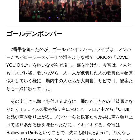
ゴールデンボンバー
2番手を飾ったのが、ゴールデンボンバー。ライブは、メンバ
ーたちがローラースケートで滑るような様でTOKIOの『LOVE
YOU ONLY』を歌いながら登場し、幕を開けた。今宵は、4人と
もコスプレ姿。歌いながら一人一人が仮装した人の歌真似や物真
似をしていく様に、場内中の人たちが大興奮。サビでは、観客た
ちも一緒に歌っていた。
その楽しさへ勢いを付けるように、飛びだしたのが『綺麗にな
りたくて』。4人の歌や煽り声に合わせ、フロア中から「Oi!Oi!」
と熱い声が張り上がる。メンバーらと観客たちが共に声を張り上
げて盛りあがる様を味わうたびに，ドキドキする。今宵は
Halloween Partyということで、先にも触れたように、みんなし