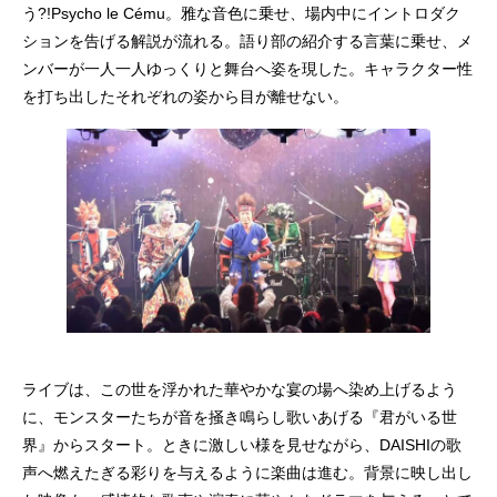
う?!Psycho le Cému。雅な音色に乗せ、場内中にイントロダク
ションを告げる解説が流れる。語り部の紹介する言葉に乗せ、メ
ンバーが一人一人ゆっくりと舞台へ姿を現した。キャラクター性
を打ち出したそれぞれの姿から目が離せない。
ライブは、この世を浮かれた華やかな宴の場へ染め上げるよう
に、モンスターたちが音を掻き鳴らし歌いあげる『君がいる世
界』からスタート。ときに激しい様を見せながら、DAISHIの歌
声へ燃えたぎる彩りを与えるように楽曲は進む。背景に映し出し