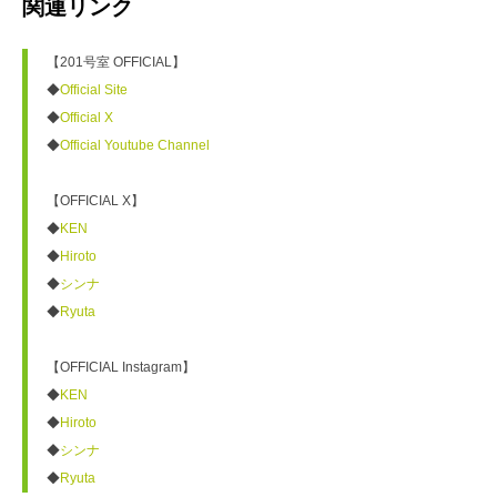
関連リンク
【201号室 OFFICIAL】
◆
Official Site
◆
Official X
◆
Official Youtube Channel
【OFFICIAL X】
◆
KEN
◆
Hiroto
◆
シンナ
◆
Ryuta
【OFFICIAL Instagram】
◆
KEN
◆
Hiroto
◆
シンナ
◆
Ryuta