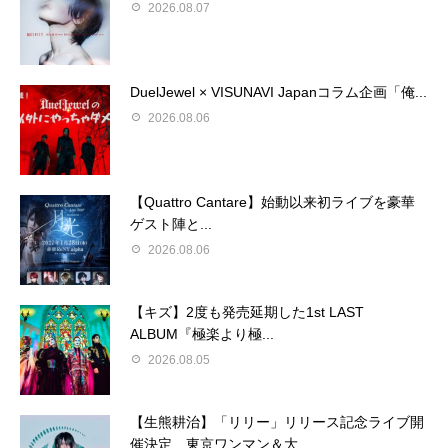
2026.08.07
DuelJewel × VISUNAVI Japanコラム企画「俺...
2026.08.06
【Quattro Cantare】始動以来初ライブを豪華
ゲスト陣と...
2026.08.06
【キズ】2度も発売延期した1st LAST
ALBUM『極楽より極...
2026.08.05
【生熊耕治】「リリー」リリース記念ライブ開
催決定 東京ワンマン＆大...