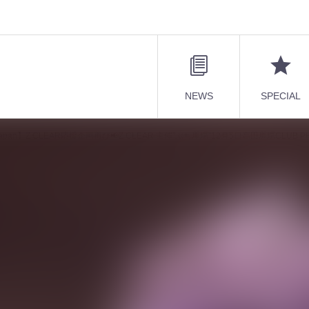
NEWS
SPECIAL
 Japan】Z CLEAR応援企画再び📢Z CLEAR 主催"ぶち馬場”12月5日高田馬場CLUB PHA
VISUNAVI Japan】Z CLEAR応援企画再
月5日高田馬場CLUB PHASEの魅力を
第3弾はGt.みやこのコラムをお届け！