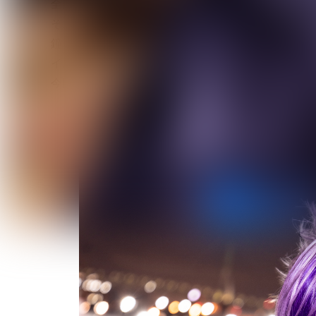
全国ツアーを経て、再びお馴染み“ぶち”シリーズの
そして故郷への愛を象徴する新曲の情報も・・・。
鐘ト銃声 / 私は浮かびながら沈む / Leetspeak mo
イスしたZ CLEARから目を離すことなかれ。
今回もVISUNAVI JapanではZ CLEARとコラ