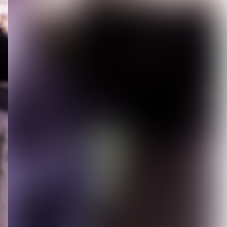
2026.08.05
【ORCALADE】デジタルリ
リース第一弾となる2曲を
配信開始。1...
2026.08.05
【仙台貨物】約2年半ぶり
のシングル「いっち! いっ
ち!!」リリース...
2026.08.04
【BugLug】主催Fes.『バ
グサミ 2026東京』タイム
テーブ...
2026.08.03