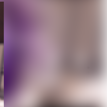
【キズ】2度も発売延期し
た1st LAST ALBUM『極楽
より極...
2026.08.05
【生熊耕治】「リリー」リ
リース記念ライブ開催決
定 東京ワンマン＆大...
2026.08.05
【LM.C】ライヴレポート◆
日本語/フランス語版 同時
掲載◆7月1...
2026.08.05
【Inventions】VISUNAVI
Japanポッドキャスト...