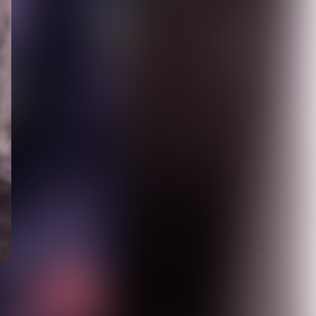
【MAMA.】命依生誕単独公
演を埼玉会館小ホールで開
催決定、1st...
2026.08.03
有村竜太朗×逹瑯、再邂逅
――「有村竜逹瑯」約2年
ぶりに開催決定
2026.08.02
月を選択