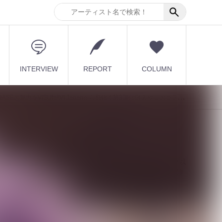
INTERVIEW
REPORT
COLUMN
SEの魅力をVISUNAVI Japanから発信！第3弾はGt.みやこのコラムをお届け！
び
最新記事
【Quattro Cantare】始動以
来初ライブを豪華ゲスト陣
と...
2026.08.06