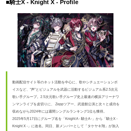
■騎士X - Knight X - Profile
動画配信サイト等のネット活動を中心に、歌やシチュエーションボ
イスなど、“声”とビジュアルを武器に活動するビジュアル系2.5次元
歌い手グループ。2.5次元歌い手グループ史上最速の横浜アリーナワ
ンマンライブを皮切りに、 Zeppツアー、武道館公演と次々と成功を
収めながら2024年には週間シングルランキング1位も獲得。
2025年5月17日にグループ名を「Knight A - 騎士A -」から「騎士X - 
Knight X -」に改名。同日、新メンバーとして「タケヤキ翔」が加入