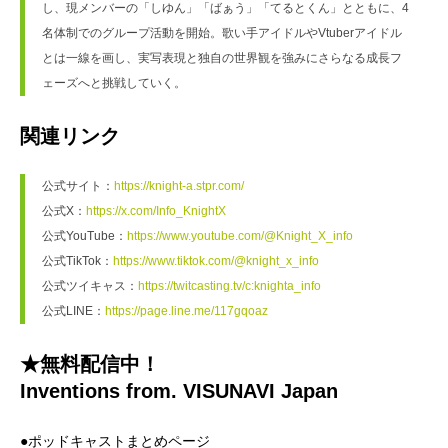
し、現メンバーの「しゆん」「ばぁう」「てるとくん」とともに、4
名体制でのグループ活動を開始。歌い手アイドルやVtuberアイドル
とは一線を画し、実写表現と独自の世界観を強みにさらなる成長フ
ェーズへと挑戦していく。
関連リンク
公式サイト：
https://knight-a.stpr.com/
公式X：
https://x.com/Info_KnightX
公式YouTube：
https://www.youtube.com/@Knight_X_info
公式TikTok：
https://www.tiktok.com/@knight_x_info
公式ツイキャス：
https://twitcasting.tv/c:knighta_info
公式LINE：
https://page.line.me/117gqoaz
★無料配信中！
Inventions from. VISUNAVI Japan
●ポッドキャストまとめページ