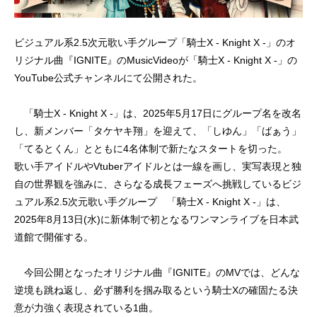
ビジュアル系2.5次元歌い手グループ「騎士X - Knight X -」のオ
リジナル曲『IGNITE』のMusicVideoが「騎士X - Knight X -」の
YouTube公式チャンネルにて公開された。
「騎士X - Knight X -」は、2025年5月17日にグループ名を改名
し、新メンバー「タケヤキ翔」を迎えて、「しゆん」「ばぁう」
「てるとくん」とともに4名体制で新たなスタートを切った。
歌い手アイドルやVtuberアイドルとは一線を画し、実写表現と独
自の世界観を強みに、さらなる成長フェーズへ挑戦しているビジ
ュアル系2.5次元歌い手グループ 「騎士X - Knight X -」は、
2025年8月13日(水)に新体制で初となるワンマンライブを日本武
道館で開催する。
今回公開となったオリジナル曲『IGNITE』のMVでは、どんな
逆境も跳ね返し、必ず勝利を掴み取るという騎士Xの確固たる決
意が力強く表現されている1曲。