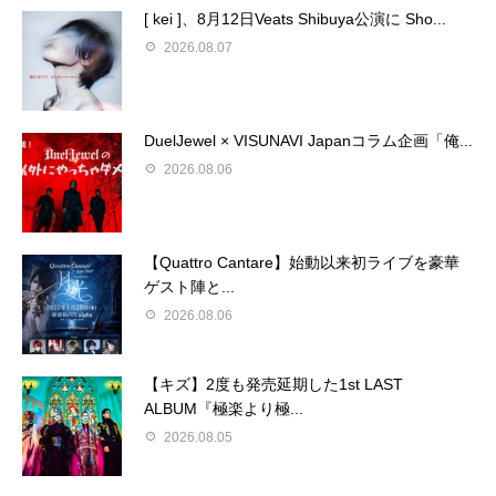
[ kei ]、8月12日Veats Shibuya公演に Sho...
2026.08.07
DuelJewel × VISUNAVI Japanコラム企画「俺...
2026.08.06
【Quattro Cantare】始動以来初ライブを豪華
ゲスト陣と...
2026.08.06
【キズ】2度も発売延期した1st LAST
ALBUM『極楽より極...
2026.08.05