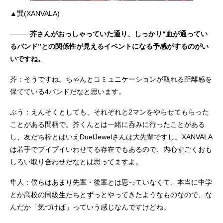
▲巽(XANVALA)
────芥さんがおっしゃっていた通り、しっかり“血が通ってい
るバンド”との関係性が見えるイベントになる予感がするのがい
いですね。
芥：そうですね。ちゃんとコミュニケーションが取れる距離感を
保てている4バンドだなと思います。
ぶう：えんそくとしても、それぞれと2マンをやらせてもらった
ことがある間柄で。芥くんとは一緒に呑みに行ったことがある
し、友だち枠とはいえDuelJewelさんは大先輩ですし。XANVALA
は若手でブイブイいわせてる存在でもあるので、内心すごくおも
しろい取り合わせだなとは思ってますよ。
隼人：僕らはあまり先輩・後輩とは思っていなくて、本当に中学
とか高校の同級生たちとずっとやってきたようなものなので、な
んだか「気づけば」っていう感じなんですけどね。