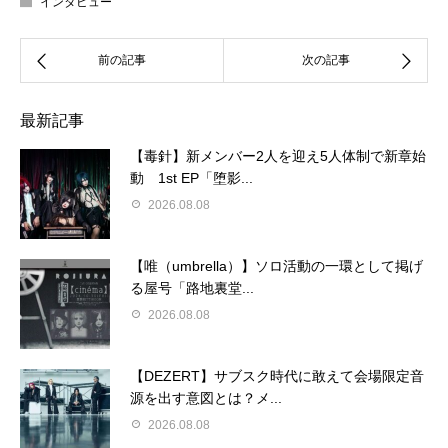
インタビュー
最新記事
【毒針】新メンバー2人を迎え5人体制で新章始
動 1st EP「堕影...
2026.08.08
【唯（umbrella）】ソロ活動の一環として掲げ
る屋号「路地裏堂...
2026.08.08
【DEZERT】サブスク時代に敢えて会場限定音
源を出す意図とは？メ...
2026.08.08