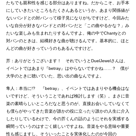
たちでも親和性を感じる部分はありますね。だからこそ、お手本
にしていきたいところもたくさんあるというか。あまり関係値が
ないバンドとの対バンって様子見になりがちですけど、今回みた
いな自分が好きなバンドとの対バンだと「この曲やるかな？」み
たいな楽しみも生まれたりするんですよ。俺の中でChantyとの
対バンのときは、結構好きな曲が聴けるんです。基本的に、ほと
んどの曲が好きっていうのもあるんですけど。
芥：ありがとうございます！ それでいうとDuelJewelさんは、
イベントではあまり『betray』はやらないですかね……？ 僕が
大学のときに聴いていた、思い出の曲なんですよ。
隼人：本当に!? 『betray』、イベントではあまりやる機会はな
いですけど、そういうことであれば検討します（笑）。まさに音
楽の素晴らしいところだなと思うのが、直接お会いしていなくて
も僕らがやってきた音楽が誰かの役に立ったり誰かの人生に介入
したりしているわけで、今の芥くんの話のようにそれを実感する
瞬間っていうのはすごく嬉しいですよね。音楽をやる意味や重要
性も感じますし、そういったことを実体化したのが今回の