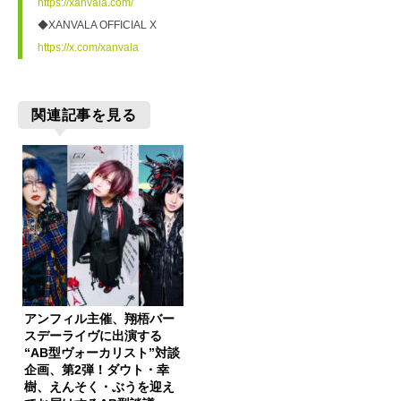
https://xanvala.com/
◆XANVALA OFFICIAL X
https://x.com/xanvala
関連記事を見る
アンフィル主催、翔梧バー
スデーライヴに出演する
“AB型ヴォーカリスト”対談
企画、第2弾！ダウト・幸
樹、えんそく・ぶうを迎え