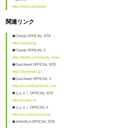
https://eplus.jp/chanty/
関連リンク
◆Chanty OFFICIAL SITE
https://chanty.jp/
◆Chanty OFFICIAL X
https://twitter.com/chanty_news
◆DuelJewel OFFICIAL SITE
https://dueljewel.jp/
◆DuelJewel OFFICIAL X
https://x.com/DuelJewel_info
◆えんそく OFFICIAL SITE
http://ensoku.in/
◆えんそく OFFICIAL X
https://x.com/ensokuchan
◆XANVALA OFFICIAL SITE