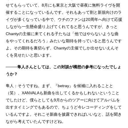
せてもらっていて、8月にも東京と大阪で昼夜に無料ライヴを開
催することになっているんです。それもあって割と新規向けのラ
イヴが多くなっている中で、ウチのファンは20周年へ向けて応援
しながら一生懸命盛り上げてくれてると思うんですが、きっと
Chantyの主催に来てくれる子たちは「他ではやらないような曲
をやってくれるだろう」みたいな期待を持っていると思うんです
よ。その期待を裏切らず、Chantyの主催でしか出せないえんそ
くを見せたいと思います。
────隼人さんとしては、この対談が構想の参考になったでしょ
うか？
隼人：そうですね。まず、『betray』を候補に入れることと
（笑）、XANVALAも新曲を出してくるかもしれないということ
でしたけど、僕らとしても9月からのツアーに向けてアルバムを
出すタイミングでもあるので、ちょうど今レコーディングをして
いるんですよ。それこそ新曲を披露できればいいなと、話を聞き
ながら考えていたんですけどね。