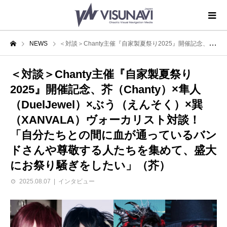
NEWS
＜対談＞Chanty主催『自家製夏祭り2025』開催記念、芥（Chanty）×隼人（DuelJewel）×ぶう（えんそく）×巽（XANVALA）ヴォーカリスト対談！「自分たちとの間に血が通っているバンドさんや尊敬する人たちを集めて、盛大にお祭り騒ぎをしたい」（芥）
＜対談＞Chanty主催『自家製夏祭り
2025』開催記念、芥（Chanty）×隼人
（DuelJewel）×ぶう（えんそく）×巽
（XANVALA）ヴォーカリスト対談！
「自分たちとの間に血が通っているバン
ドさんや尊敬する人たちを集めて、盛大
にお祭り騒ぎをしたい」（芥）
2025.08.07
インタビュー