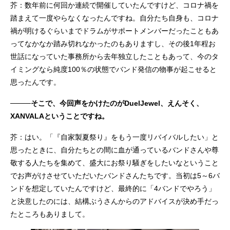
芥：数年前に何回か連続で開催していたんですけど、コロナ禍を
踏まえて一度やらなくなったんですね。自分たち自身も、コロナ
禍が明けるぐらいまでドラムがサポートメンバーだったこともあ
ってなかなか踏み切れなかったのもありますし、その後1年程お
世話になっていた事務所から去年独立したこともあって、今のタ
イミングなら純度100％の状態でバンド発信の物事が起こせると
思ったんです。
────そこで、今回声をかけたのがDuelJewel、えんそく、
XANVALAということですね。
芥：はい。「『自家製夏祭り』をもう一度リバイバルしたい」と
思ったときに、自分たちとの間に血が通っているバンドさんや尊
敬する人たちを集めて、盛大にお祭り騒ぎをしたいなということ
でお声がけさせていただいたバンドさんたちです。当初は5～6バ
ンドを想定していたんですけど、最終的に「4バンドでやろう」
と決意したのには、結構ぶうさんからのアドバイスが決め手だっ
たところもありまして。