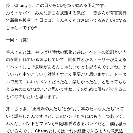
芥：Chantyも、この日からCDを売り始める予定です。
ぶう：ヤバイ、みんな新曲を披露する気だ！ 皆さんが有言実行
で新曲を披露した日には、えんそくだけさぼってるみたいになる
じゃないですか!!
一同：（笑）
隼人：あとは、やっぱり時代の変化と共にイベントの役割という
のが問われている気はしていて、関係性とかストーリーが見える
イベントにこそ意味があるんじゃないかとも思うんですよね。そ
ういった中でこういう対談もすごく重要だと思いますし、トータ
ルで見て「いいイベントだったな、楽しかったな」と思ってもら
えるものになればいいと思いますね。そのために僕らができるこ
とに尽力したいと思います。
芥：さっき、“正統派の人たち”とか“お手本みたいな人たち”って
いう話をしたんですけど、このバンドたちにはもう一つあって。
みんな、バンドとファンが相思相愛過ぎるバンドだと、僕は思っ
ているんです。Chantyとしてはそれを総括できるような意気込