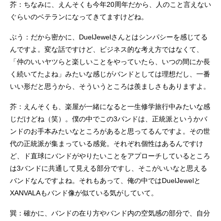
芥：ちなみに、えんそくも今年20周年だから、人のこと言えない
ぐらいのベテランになってきてますけどね。
ぶう：だから密かに、DuelJewelさんとはシンパシーを感じてる
んですよ。変な話ですけど、ビジネス的な考え方ではなくて、
「仲のいいヤツらと楽しいことをやっていたら、いつの間にか長
く続いてたよね」みたいな感じがバンドとしては理想だし、一番
いい形だと思うから、そういうところは羨ましさもありますよ。
芥：えんそくも、楽屋が一緒になると一生修学旅行中みたいな感
じだけどね（笑）。僕の中でこの3バンドは、正統派というかバ
ンドのお手本みたいなところがあると思ってるんですよ。その世
代の正統派が集まっている感覚。それぞれ個性はあるんですけ
ど、ド直球にバンドがやりたいことをアプローチしているところ
は3バンドに共通して見える部分ですし、そこがいいなと思える
バンドなんですよね。それもあって、俺の中ではDuelJewelと
XANVALAもバンド像が似ている気がしていて。
巽：確かに、バンドの在り方やバンド内の空気感の部分で、自分