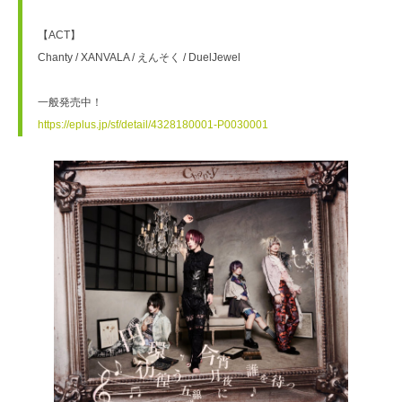
【ACT】
Chanty / XANVALA / えんそく / DuelJewel
一般発売中！
https://eplus.jp/sf/detail/4328180001-P0030001