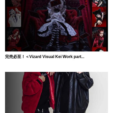
完売必至！＜Vizard Visual Kei Work part...