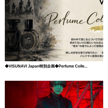
◆VISUNAVI Japan特別企画◆Perfume Colle...