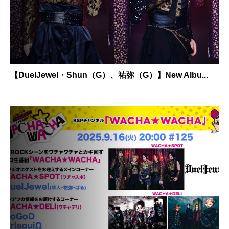
【DuelJewel・Shun（G）、祐弥（G）】New Albu...