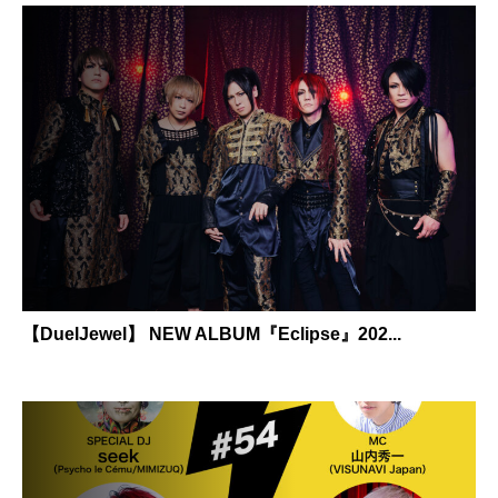
【DuelJewel】 NEW ALBUM『Eclipse』202...