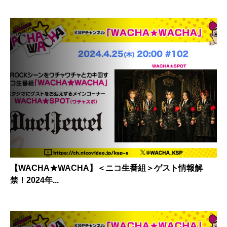
【WACHA★WACHA】＜ニコ生番組＞ゲスト情報解
禁！2024年...