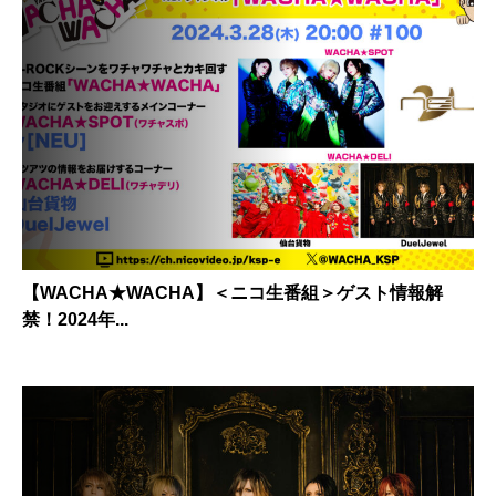
【WACHA★WACHA】＜ニコ生番組＞ゲスト情報解
禁！2024年...