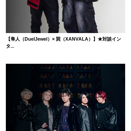
【隼人（DuelJewel）× 巽（XANVALA）】★対談イン
タ...