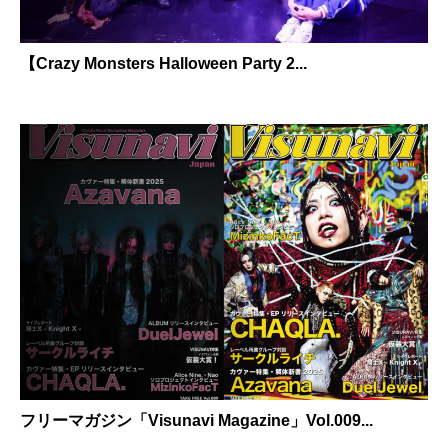
【Crazy Monsters Halloween Party 2...
フリーマガジン「Visunavi Magazine」Vol.009...