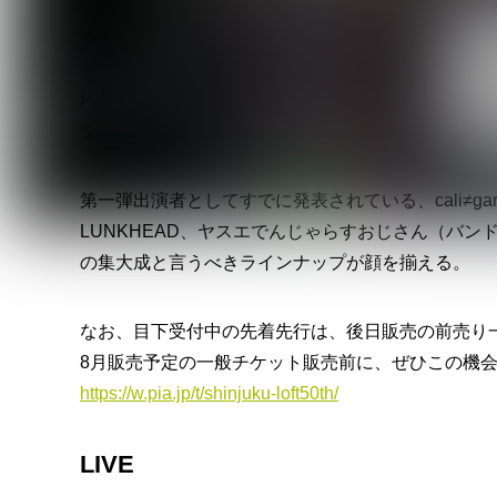
今回、新たに発表された出演者は、大阪発の空間系オル
ィジュアル系リバイバルを掲げる色々な十字架、熱
Panorama Panama Town、9年振りの再始動を
タケを中心とするFLAMYNGS、グランジやUSオル
第一弾出演者としてすでに発表されている、cali≠gari、S
LUNKHEAD、ヤスエでんじゃらすおじさん（バン
の集大成と言うべきラインナップが顔を揃える。
なお、目下受付中の先着先行は、後日販売の前売り
8月販売予定の一般チケット販売前に、ぜひこの機
https://w.pia.jp/t/shinjuku-loft50th/
LIVE