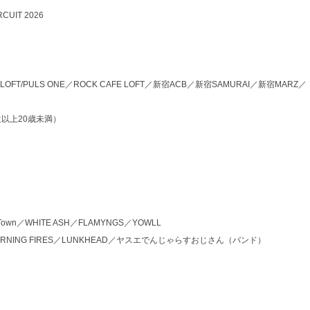
RCUIT 2026
FT／LOFT/PULS ONE／ROCK CAFE LOFT／新宿ACB／新宿SAMURAI／新宿MARZ／
生以上20歳未満）
own／WHITE ASH／FLAMYNGS／YOWLL
O BURNING FIRES／LUNKHEAD／ヤスエでんじゃらすおじさん（バンド）