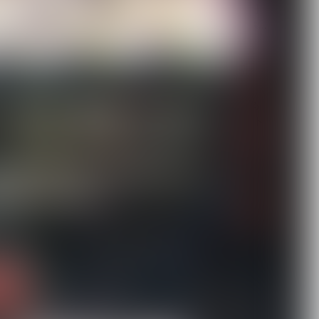
【ROCK AND READ 126】
cover：シド◆ファン投票...
2026.08.07
新宿LOFT初の試みである
都市型サーキットイベント
『SHINJUK...
2026.08.07
[ kei ]、8月12日Veats
Shibuya公演に Sho...
2026.08.07
DuelJewel × VISUNAVI
Japanコラム企画「俺...