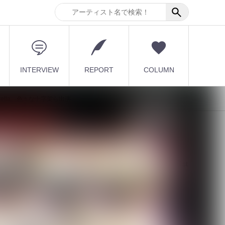
INTERVIEW
REPORT
COLUMN
rella、色々な十字架ら出演
最新記事
【DLESS】10月1日(木) 1st
EP「NUMB」Relea...
2026.08.07