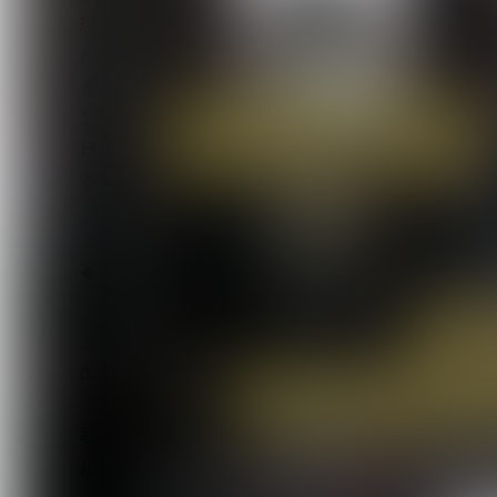
現在、新宿ロフトでは50周年記念イベントを絶賛開催
かけてはその記念企画のハイライトとして、ロフト
また、10月3日（土）には新宿ロフトとその周辺に
ントを行なう。
日本を代表する美術家である横尾忠則がロフト50
る。
◆ ◆ ◆
このたび、新宿ロフト初の試みである都市型サーキットイベント
出演者が発表された。
『SHINJUKU LOFT 50th CIRCUIT 2026』
歌舞伎町のライブハウス全9会場に集結。歴史を築
ルや世代の垣根を超えた出演者たちが至高のパフォ