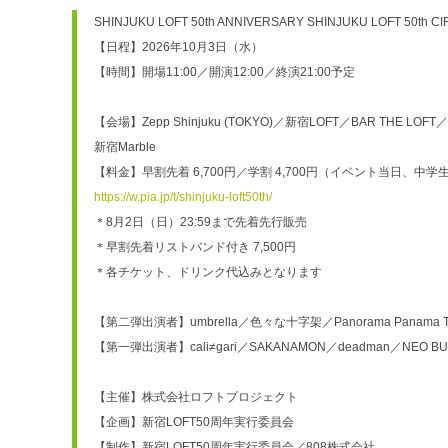
SHINJUKU LOFT 50th ANNIVERSARY SHINJUKU LOFT 50th CI
【日程】2026年10月3日（水）
【時間】開場11:00／開演12:00／終演21:00予定
【会場】Zepp Shinjuku (TOKYO)／新宿LOFT／BAR THE LO
新宿Marble
【料金】早割先着 6,700円／学割 4,700円（イベント当日、中学
https://w.pia.jp/t/shinjuku-loft50th/
＊8月2日（日）23:59まで先着先行販売
＊早割先着リストバンド付き 7,500円
＊各チケット、ドリンク代込みとなります
【第二弾出演者】umbrella／色々な十字架／Panorama Panama T
【第一弾出演者】cali≠gari／SAKANAMON／deadman／NE
【主催】株式会社ロフトプロジェクト
【企画】新宿LOFT50周年実行委員会
【制作】新宿LOFT50周年実行委員会／808株式会社