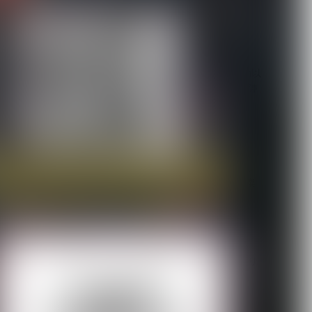
2026.08.06
【Quattro Cantare】始動以
来初ライブを豪華ゲスト陣
と...
2026.08.06
【キズ】2度も発売延期し
た1st LAST ALBUM『極楽
より極...
2026.08.05
【生熊耕治】「リリー」リ
リース記念ライブ開催決
ト
定 東京ワンマン＆大...
2026.08.05