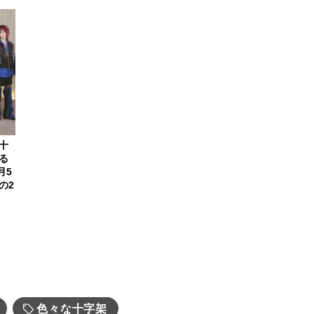
十
る
月5
の2
色々な十字架