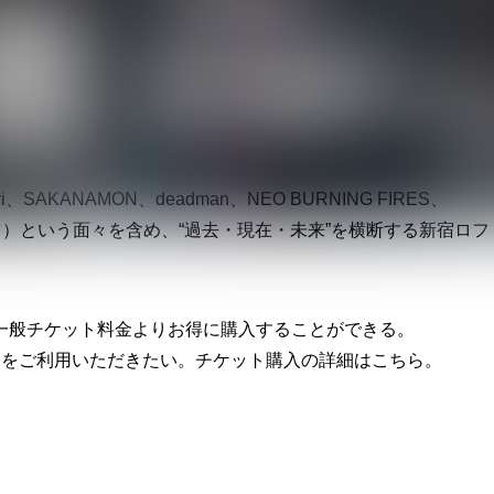
タナティヴ・バンドとして注目を集めるumbrella、90年代
いライブパフォーマンスと独特なワードセンスを武器とする
発表したWHITE ASH、そのWHITE ASHのギタリストである山岡ト
タナティヴの文脈を現代に轟かせるYOWLLの6組。
AKANAMON、deadman、NEO BURNING FIRES、
ド）という面々を含め、“過去・現在・未来”を横断する新宿ロフ
一般チケット料金よりお得に購入することができる。
会をご利用いただきたい。チケット購入の詳細はこちら。