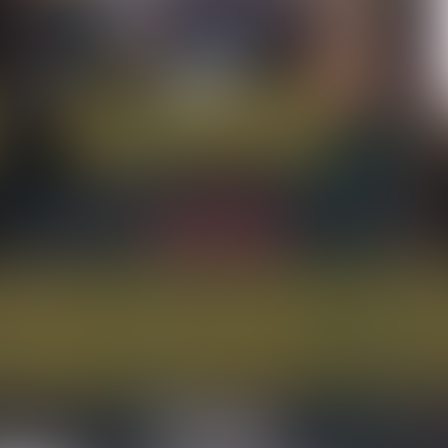
中。オープン記念日を挟む9月27日（日）から10月4日（日
の歴史を象徴する特別なイベントを8日間にわたり連続開催。
点在する複数のライブハウスと連携した大規模なサーキットイ
周年のキービジュアルを描き下ろしたことも大きな話題となって
『SHINJUKU LOFT 50th CIRCUIT 2026』の第二
では、総勢60組以上のアーティストが新宿LOFTやZepp Shinjukuを筆頭
いてきたレジェンドから次世代を担うニューカマーまで、ジャ
ーマンスを通じて歌舞伎町を彩る。