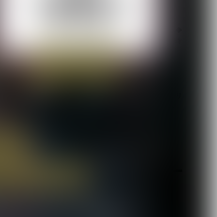
）に
【LM.C】ライヴレポート◆
ベ
日本語/フランス語版 同時
掲載◆7月1...
2026.08.05
い
【ORCALADE】デジタルリ
リース第一弾となる2曲を
配信開始。1...
2026.08.05
弾
に
ン
月を選択