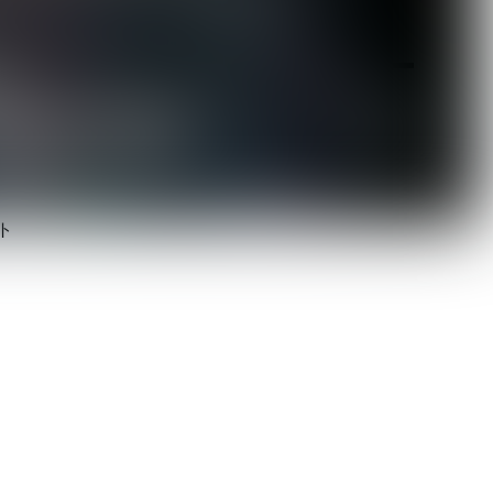
ヴ
モ
ト