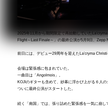
2025年11月から期間限定で再始動していたLa'cryma Christi
Flight～Last Finale～」の最終公演が5月9日、Zep
前日には、デビュー29周年を迎えたLa'cryma Ch
会場は緊張感に包まれていた。
一曲目は「Angolmois」。
KOJIのギターも含めて、紗幕に浮かび上がる６人
ついに最終公演がスタートした。
続く「南国」では、張り詰めた緊張感を一気に崩し