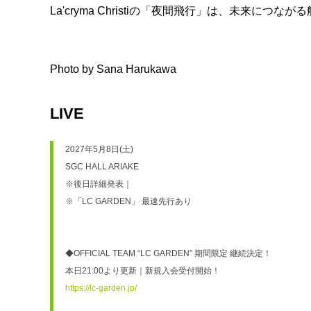
La'cryma Christiの「夜間飛行」は、未来につ
Photo by Sana Harukawa
LIVE
2027年5月8日(土)
SGC HALL ARIAKE
※後日詳細発表｜
※「LC GARDEN」 最速先行あり
◆OFFICIAL TEAM “LC GARDEN” 期間限定 継続決定！
本日21:00より更新｜新規入会受付開始！
https://lc-garden.jp/