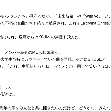
ファンたちが見守るなか、「未来航路」や「With you」と
不朽の名曲たちも続々と披露され、これぞLa'cryma Christi
感じられ、客席からはKOJIへの声援も飛んだ。
で、メンバー紹介のMCも和気藹々。
Oが大学生当時にカヴァーしていた曲を再現。そこにSHUSEと
こり、「これ、生配信だったね」ってメンバー同士で笑い合うほ
コール。
が訪れた。
、我々の30周年の扉をみんなと共に開きたいんだけど、どうかな。みん