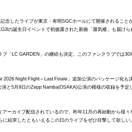
ュー30周年を記念したライブが東京・有明SGCホールにて開催されること
OJIの誕生日イベントで初披露された新曲「蜃気楼」も届けら
「LC GARDEN」の継続も決定。このファンクラブでは30
ur 2026 Night Flight～Last Finale」追加公演のパッケージ化も
A公演と5月9日のZepp Namba(OSAKA)公演の模様の収録を予定
よりアーカイブ配信されているので、昨年11月の再始動から様々
ドとしてさらに結実したともいえるこの日のライブをぜひ目撃して欲しい