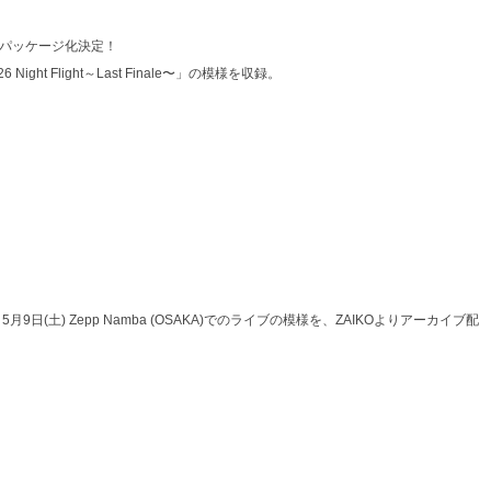
inale～」パッケージ化決定！
26 Night Flight～Last Finale〜」の模様を収録。
ast Finale〜」5月9日(土) Zepp Namba (OSAKA)でのライブの模様を、ZAIKOよりアーカイブ配