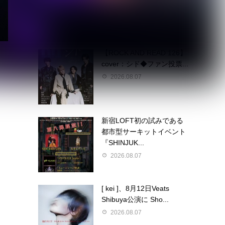
2026.08.07
【ROCK AND READ 126】
cover：シド◆ファン投票...
2026.08.07
新宿LOFT初の試みである
都市型サーキットイベント
『SHINJUK...
2026.08.07
[ kei ]、8月12日Veats
Shibuya公演に Sho...
2026.08.07