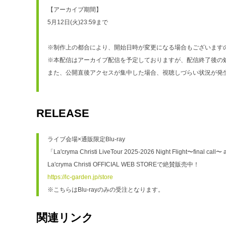
【アーカイブ期間】
5月12日(火)23:59まで
※制作上の都合により、開始日時が変更になる場合もございます
※本配信はアーカイブ配信を予定しておりますが、配信終了後の
また、公開直後アクセスが集中した場合、視聴しづらい状況が発
RELEASE
ライブ会場×通販限定Blu-ray
「La'cryma Christi LiveTour 2025-2026 Night Flight〜final cal
La'cryma Christi OFFICIAL WEB STOREで絶賛販売中！
https://lc-garden.jp/store
※こちらはBlu-rayのみの受注となります。
関連リンク