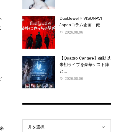
DuelJewel × VISUNAVI
い
Japanコラム企画「俺...
と
2026.08.06
【Quattro Cantare】始動以
来初ライブを豪華ゲスト陣
と...
ど
2026.08.06
月を選択
な来