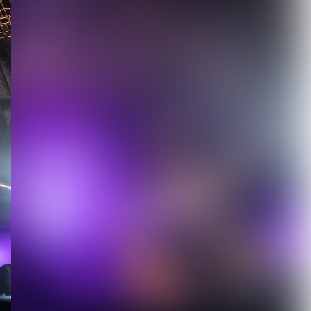
【毒針】新メンバー2人を
迎え5人体制で新章始動
1st EP「堕影...
2026.08.08
【唯（umbrella）】ソロ活
動の一環として掲げる屋号
「路地裏堂...
2026.08.08
【DEZERT】サブスク時代
に敢えて会場限定音源を出
す意図とは？メ...
2026.08.08
【DLESS】10月1日(木) 1st
EP「NUMB」Relea...