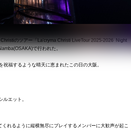
のツアー「La'cryma Christi LiveTour 2025-2026 Night
p Namba(OSAKA)で行われた。
ristiを祝福するような晴天に恵まれたこの日の大阪。
のシルエット。
てくれるように縦横無尽にプレイするメンバーに大歓声が起こ