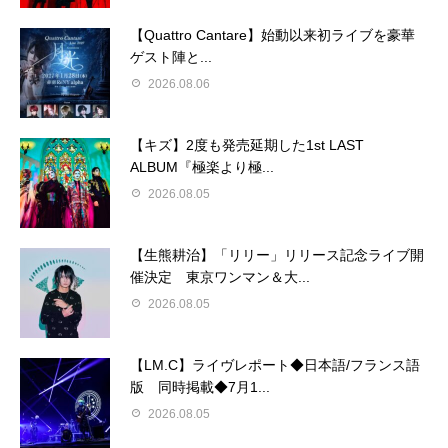
【Quattro Cantare】始動以来初ライブを豪華
ゲスト陣と...
2026.08.06
【キズ】2度も発売延期した1st LAST
ALBUM『極楽より極...
2026.08.05
【生熊耕治】「リリー」リリース記念ライブ開
催決定 東京ワンマン＆大...
2026.08.05
【LM.C】ライヴレポート◆日本語/フランス語
版 同時掲載◆7月1...
2026.08.05