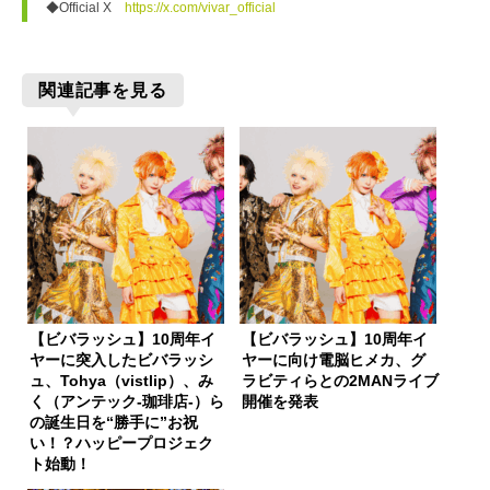
◆Official X　
https://x.com/vivar_official
関連記事を見る
【ビバラッシュ】10周年イ
【ビバラッシュ】10周年イ
ヤーに突入したビバラッシ
ヤーに向け電脳ヒメカ、グ
ュ、Tohya（vistlip）、み
ラビティらとの2MANライブ
く（アンテック-珈琲店-）ら
開催を発表
の誕生日を“勝手に”お祝
い！？ハッピープロジェク
ト始動！