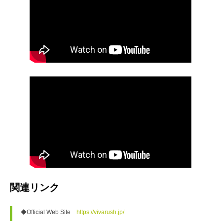
関連リンク
◆Official Web Site　
https://vivarush.jp/