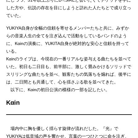
した方や、伝説の存在を目にしようと訪れた人たちとで成り立っ
ていた。
YUKIYA自身が全幅の信頼を寄せるメンバーたちと共に、みずか
らの音楽人生の全てを注ぎ込んで活動をしているバンドのよう
に、Kαinの演奏に、YUKITA自身が絶対的な安心と信頼を持って
いる。
Kαinのライブは、今現在の一番リアルな姿与える曲たちを並べて
いた。初日も二日目も、前半部に、激しく畳みかけるソリッドで
スリリングな曲たちを並べ、観客たちの気落ちを煽れば、後半に
は、二日間とも共通して、心を揺さぶる歌を並べてきた。
以下に、Kαinの初日公演の模様の一部を記したい。
Kαin
場内中に胸を優しく揺らす旋律が流れだした。『光』で
YUKIYAは低音域の声を響かせ、言葉の一つひとつに命を注ぎ、