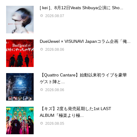
[ kei ]、8月12日Veats Shibuya公演に Sho...
2026.08.07
DuelJewel × VISUNAVI Japanコラム企画「俺...
2026.08.06
【Quattro Cantare】始動以来初ライブを豪華
ゲスト陣と...
2026.08.06
【キズ】2度も発売延期した1st LAST
ALBUM『極楽より極...
2026.08.05