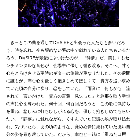
きっとこの曲を通してD≒SIREと出会った人たちも多いだろ
う。時を忘れ、今も醒めない夢の中で戯れている人たちもいるだ
ろう。D≒SIREが最後にぶつけたのが、『静夢』だ。美しくもセ
ンチメンタルな音色が、会場中に優しく響き渡る。そこへ、甘く
心をとろけさせる聖詩のギターの旋律が重なりだした。その瞬間
に誰もが、痛む心を優しく抱きしめてほしくて、貴方を追い求め
ていた頃の自分に戻り、恋をしていた。「雨音に 何もかも 流
されて 言いかけた 貴方の言葉 見失った」と刹那を歌う幸也
の声に心を奪われた。何十回、何百回だろうと、この歌に気持ち
を重ね、悲しみに打ちひしがれる心を、優しく抱きしめてもらい
たい。『静夢』に触れながら、くすんでいた記憶の埃が取り払わ
れ、気づいたら、あの頃のような、覚めぬ夢に溺れていた脆い自
分の姿を巻き戻していた。だから、幸也と一緒に「重ねた口唇