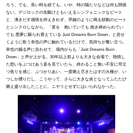
ろう。でも、長い時を経ても。いや、時の隔たりなどは何も関係
ない。デジロックの先駆けともいえるシンフォニックなビート
と、沸きだす感情を抑えきれず、早鐘のように鳴る鼓動のビート
とシンクロしながら、「君を 抱いていても 抱き締められてい
ても 悪夢に駆られ脅えている Just Dreams Burn Down」と息せ
くように歌う幸也の声に触れているだけで、気持ちが奮い立つ。
幸也の煽る声に合わせて、場内からも「Just Dreams Burn
Down」と声が上がる。30年以上前よりも大きな会場で、熱情し
た想いをぶつけあう姿を見ていたら、終わること無い不安に苛立
つ焦りを感じ、ぶつかりあい、一度燃え尽きたはずの火種が、い
つしか燻りだし、こうやって、さらに大きな炎となってふたたび
燃え盛り出したことに、ニヤリとせずにはいられなかった。