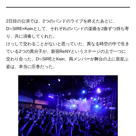
2日目の公演では、2つのバンドのライブを終えたあとに、
D≒SIRE×Kαinとして、それぞれのバンドの楽曲を2曲ずつ持ち寄
り、共に演奏してくれた。
けっして交わることがないと思っていた、異なる時空の中で生き
ている2つの異分子が、新宿ReNYというステージの上で一つに
交わり合った。D≒SIREとKαin、両メンバーが舞台の上に居並ぶ
姿は、本当に圧巻だった。