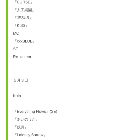
『CURSE』
『人工楽園』
『JESUS』
『KISS』
MC
『xxxBLUE』
SE　
Re_quiem　　　　　　　　　　　　　　　　　　　　　　　　　　　　
５月３日
Kαin 
『Everything Flows』(SE)
『あいのうた』
『残月』
『Latency Sorrow』