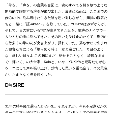
「拳を」「声を」の言葉を合図に、魂のすべてを解き放つような
開放的で躍動する演奏が飛び出した。最後にKαinは、ここまでの
歩みの中に刻み続けた生きた証を思い返しながら、満員の観客た
ちと一緒に『証-akashi-』を歌っていた。YUKIYAはみずからが、
そして、目の前にいる"君"が生きてきた証を、歌声のナイフで一
人ひとりの胸に刻んできた。その思いを受け止めたくて、場内か
ら数多くの拳の花が突き上がり、揺れていた。落ちサビで生まれ
た観客たちによる「燦々めく時よ 君と過ごした 奇跡のよう
な 愛しい日々よ この胸にまだ 褪せることなく 綺麗なまま
で 輝いて」の大合唱。Kαinと、いや、YUKIYAと観客たちが心
を一つにして声を張り上げ、熱情した思いを重ね合う。その景色
が、たまらなく胸を熱くした。
D≒SIRE
31年の時を経て蘇ったD≒SIRE。それぞれが、今も不定期だがス
テージに立ち続けていることもあり、バンドとしての演奏の空白