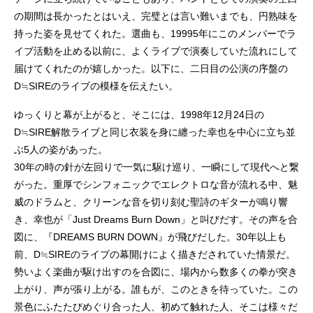
の期間は長かったとはいえ、完璧とは言い難いまでも、円熟味を
持った姿を見せてくれた。選曲も、19995年にこのメンバーでラ
イブ活動を止める以前に、よくライブで演奏していた流れにして
届けてくれたのが嬉しかった。以下に、二日目の公演の序盤の
D≒SIREのライブの模様を伝えたい。
ゆっくりと幕が上がると、そこには、1998年12月24日の
D≒SIRE解散ライブと同じ衣装を身に纏った幸也を中心に立ち並
ぶ5人の姿があった。
30年の時の針が左回りで一気に駆け巡り、一瞬にして現代へと繋
がった。重厚でシンフォニックでエレクトロな音が流れる中、魅
威のドラムと、クリーンな音を切り刻む聖詩のギターが鳴り響
き、幸也が「Just Dreams Burn Down」と叫びだす。その声を合
図に、『DREAMS BURN DOWN』が飛びだした。30年以上も
前、D≒SIREのライブの幕開けによく描きだされていた情景だ。
勢いよく楽曲が駆け出すのを合図に、場内から数多くの拳が突き
上がり、声が張り上がる。誰もが、このときを待っていた。この
景色にふたたびめぐり合った人、初めて触れた人、そこは様々だ