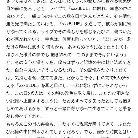
きつく結ばれてきた。どんなにたくさんの悲しみに暮れる現実が
目の前にあろうとも、ライブで『xxxBLUE』に触れ、幸也の声に
合わせて、一緒に心の中でこの歌を口ずさんだとたん、心を晴れ
渡る光で満たしていける。『xxxBLUE』を通して、彼らが側に寄
り添ってくれる。ライブでその温もりを感じるたびに、傷ついた
心が塞がれていく。幸也は、何度も歌っていた、「悲しみが 君
だけをBlueに変えて 何もかも あきらめそうになったとしても
壊された破片の夢でも 抱き締めて このままでそばにいよう」
と。その安心と温もりを、僕らはずっと記憶の中に封じ込めてき
た。自分を見失いそうになるたびに、その記憶をたぐりよせて
は、気持ちを奮い立ててきた。だからこそ今、目の前で5人が伝
える『xxxBLUE』を耳と目にし、一緒に歌わずにいられなかっ
た。この日の5人は、あの頃の景色を取り戻し、ふたたび消さな
い記憶へ上書きするように、たとえすべてを失ったとしても抱き
しめてあげるから、ずっと一緒に寄り添って生きていこうと手を
差し伸べてくれた。
もちろんこの日の再会も、またすぐに現実が降りてきて、ふたた
び記憶の中に封印されてしまうだろう。でも、僅かな時間とはい