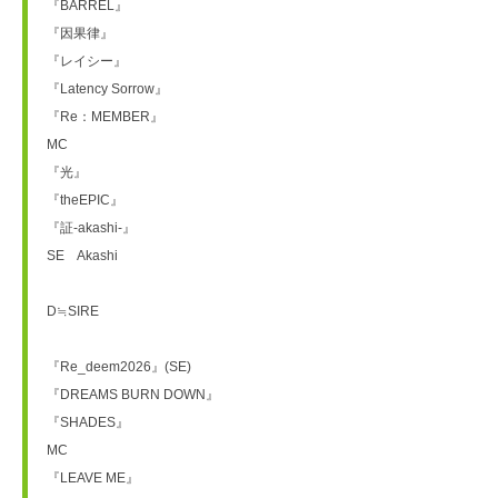
『BARREL』
『因果律』
『レイシー』
『Latency Sorrow』
『Re：MEMBER』
MC
『光』
『theEPIC』
『証-akashi-』　　　
SE　Akashi
D≒SIRE
『Re_deem2026』(SE)
『DREAMS BURN DOWN』
『SHADES』
MC
『LEAVE ME』