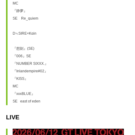
MC
『静夢』
SE　Re_quiem
D≒SIRE×Kαin
『想刻』(SE)
『006』SE
『NUMBER SIXXX.』
『Inlandempire#02』
『KISS』
MC
『xxxBLUE』
SE   east of eden
LIVE