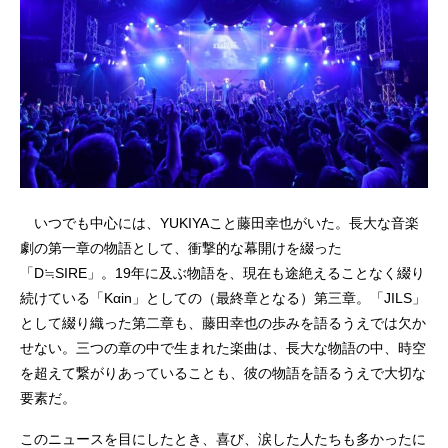
いつでも中心には、YUKIYAこと藤田幸也がいた。長大な音楽
劇の第一章の物語として、衝撃的な幕開けを綴った
「D≒SIRE」。19年に及ぶ物語を、現在も途絶えることなく綴り
続けている「Kαin」としての（最終章となる）第三章。「JILS」
として綴り織った第二章も、藤田幸也の歩みを語るうえでは欠か
せない。三つの章の中で生まれた楽曲は、長大な物語の中、時空
を超えて繋がりあっていることも、彼の物語を語るうえで大切な
要素だ。
このニュースを目にしたとき、喜び、涙した人たちも多かったに