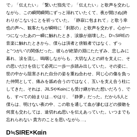
で」「伝えたい」「繋いだ指先で」「伝えたい」と歌声を交わし
ながら、この瞬間瞬間にずっと溺れていたくて、夜が開けぬ(終
わりがこない)ことを祈っていた。「静寂に包まれて」と歌う幸
也の声へ、観客たちが瞬時に「刹那の」と歌声を交わす。心が一
つになったあの一瞬に触れたとき、涙腺が崩壊した。D≒SIREの
音楽に触れたときから、僕らは演者と傍観者ではなく、ずっ
と”つがい”の関係だった。彼らが絶望の淵にたたずみ、悲しみに
暮れ、涙を流し、嗚咽しながらも、大切な人との絆を支えに、そ
の思いだけを信じて必死に一歩一歩踏み出していた。その姿に、
世の中から阻害された自分の姿を重ね合わせ、同じ心の傷を負っ
た仲間として、痛みを舐め合うのではなく、互いを支え合う柱に
してきた。それは、JILSやKαinにも受け継がれた想いだろう。で
も、すべての始まりは…やはり、『静夢』だった。だから5人と
僕らは、明けない夜の中、この歌を通して血が滲むほどの接吻を
何度も交わしては、途切れぬ思いを伝えあっていた。いつまでも
忘れられない 貴方のことを思いながら…。
D≒SIRE×Kαin