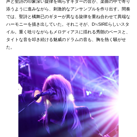
声と聖詩の印象深い旋律を鳴らすギターの音が、楽曲の中で寄り
添うように進みながら、刺激的なアンサンブルを作り出す。間奏
では、聖詩と橘舞已のギターが異なる旋律を重ね合わせて異端な
ハーモニーを描き出していた。それこそが、D≒SIREらしいスタ
イル。重く唸りながらもメロディアスに揺れる秀朗のベースと、
タイトな音を叩き続ける魅威のドラムの音も、胸を熱く騒がせ
た。