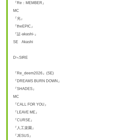
『Re：MEMBER』
MC
『光』
『theEPIC』
『証-akashi-』
SE　Akashi
D≒SIRE
『Re_deem2026』(SE)
『DREAMS BURN DOWN』
『SHADES』
MC
『CALL FOR YOU』
『LEAVE ME』
『CURSE』
『人工楽園』
『JESUS』