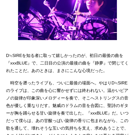
D≒SIREを知る者に取って嬉しかったのが、初日の最後の曲を
『xxxBLUE』で、二日目の公演の最後の曲を『静夢』で閉じてく
れたことだ。あのときは、まさにこんな心境だった。
時空を遡ったライブも、ついに最後の場面へ。やはりD≒SIRE
のライブは、この曲を心に響かせずには終われない。温かいピア
ノの旋律が印象深いメロディーを奏で、そこへストリングスの音
色が優しく重なりだす。魅威のドラムの音を合図に、聖詩のギタ
ーが胸を踊らせる甘い旋律を奏で出した。『xxxBLUE』だ。いつ
だって僕らは、あの甘酸っぱい旋律の香りに包まれながら、この
歌を通して、壊れそうな互いの気持ちを支え、求めあうことで、