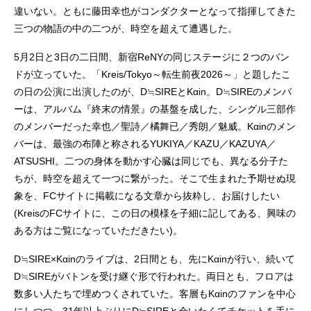
違いない。ともに藤田幸也がコンダクターとなって指揮してきた
三つの物語の中の二つが、時空を超えて遭遇した。
5月2日と3日の二日間、新宿ReNYの同じステージに２つのバン
ドが立っていた。「Kreis/Tokyo～転生前夜2026～」と題したこ
の日の公演に出演したのが、D≒SIREとKαin。D≒SIREのメンバ
ーは、アルバム『終末の情景』の基盤を成した、シングル三部作
のメンバーだった幸也／聖詩／橘舞已／秀朗／魅威。Kαinのメン
バーは、最強の布陣と称されるYUKIYA／KAZU／KAZUYA／
ATSUSHI。二つの身体を動かす心臓は同じでも、異なる分子た
ちが、時空を超えて一つに繋がった。そこで生まれた予期せぬ現
象を、FCサイトに掲載になる文章から抜粋し、お届けしたい
(KreisのFCサイトに、この日の模様を子細に記してある、興味の
ある方はご覧になっていただきたい)。
D≒SIRE×Kαinのライブは、2日間とも、先にKαinが行い、続いて
D≒SIREがバトンを受け継ぐ形で行われた。両日とも、フロアは
数多い人たちで埋めつくされていた。客層もKαinのファンを中心
にしつつ、31年以上ぶりにD≒SIREと会いたくてチケットを手に