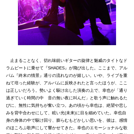
止まることなく、切れ味鋭いギターの旋律と魅威のタイトなド
ラムビートに乗せて『SHADES』が飛び出した。ここまで、アル
バム『終末の情景』通りの流れなのが嬉しい。いや、ライブを重
ねて培った経験が、アルバムに反映されたと言ったほうが、ここ
は正しいだろう。勢いよく駆け出した演奏の上で、幸也が「通り
過ぎていく時間の中 音の無い夜に叫んだ」と歌う声に触れるた
びに、無性に気持ちが奮い立つ。あの頃から幸也は、絶望や悲し
みを背中合わせにして、眩い光(未来)に目を細めていた。幸也自
身の身体の中で駆け回り、膨らむもどかしい思いを、彼は、感情
のほころぶ歌声にして響かせてきた。幸也のエモーショナルな歌