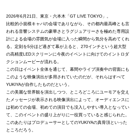
2026年6月21日、東京・六本木「GT LIVE TOKYO」。
比較的小規模キャパの会場でありながら、その都内最高峰とも言
われる音響システムの豪華さとラグジュアリーさを極めた専用設
計による会場の雰囲気が会場に入った瞬間から気分を高めてくれ
る。定刻を5分ほど過ぎて幕が上ると、270インチという超大型
の高精度LEDスクリーンに今夜のイベントに向けてのイントロダ
クションムービーが流れる。
この日はイベント全体を通じて、幕間やライブ演奏中の背面にも
このような映像演出が多用されていたのだが、それらはすべて
YUKIYAが自作したものだという。
この美麗な世界観を演出しつつ、ところどころにユーモアを交え
たメッセージが表示される映像演出によって、オーディエンスに
は初めての会場、初めての演目でも没入しやすい導入となってい
て、このイベントの盛り上がりに一役買っていると感じられた。
このあたりはプロデューサーとしてのYUKIYAの真骨頂といった
ところだろう。