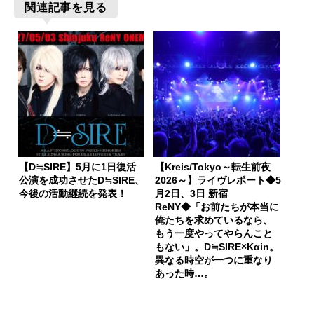
関連記事を見る
【D≒SIRE】5月に1日復活
【Kreis/Tokyo～転生前夜
公演を成功させたD≒SIRE、
2026～】ライヴレポート◆5
今後の活動継続を発表！
月2日、3日 新宿
ReNY◆「お前たちが本当に
俺たちを求めているなら、
もう一度やってやらんこと
もない」。D≒SIRE×Kαin。
異なる時空が一つに重なり
あった時…。