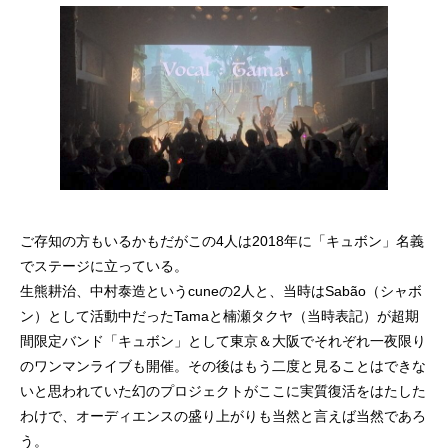
ご存知の方もいるかもだがこの4人は2018年に「キュボン」名義
でステージに立っている。
生熊耕治、中村泰造というcuneの2人と、当時はSabão（シャボ
ン）として活動中だったTamaと楠瀬タクヤ（当時表記）が超期
間限定バンド「キュボン」として東京＆大阪でそれぞれ一夜限り
のワンマンライブも開催。その後はもう二度と見ることはできな
いと思われていた幻のプロジェクトがここに実質復活をはたした
わけで、オーディエンスの盛り上がりも当然と言えば当然であろ
う。