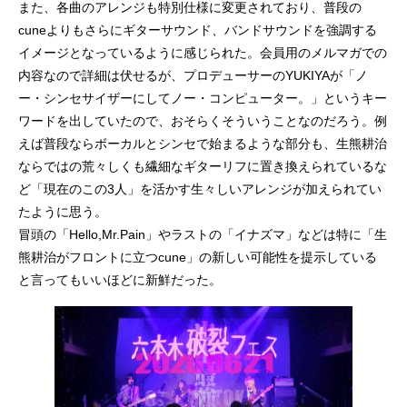
また、各曲のアレンジも特別仕様に変更されており、普段の
cuneよりもさらにギターサウンド、バンドサウンドを強調する
イメージとなっているように感じられた。会員用のメルマガでの
内容なので詳細は伏せるが、プロデューサーのYUKIYAが「ノ
ー・シンセサイザーにしてノー・コンピューター。」というキー
ワードを出していたので、おそらくそういうことなのだろう。例
えば普段ならボーカルとシンセで始まるような部分も、生熊耕治
ならではの荒々しくも繊細なギターリフに置き換えられているな
ど「現在のこの3人」を活かす生々しいアレンジが加えられてい
たように思う。
冒頭の「Hello,Mr.Pain」やラストの「イナズマ」などは特に「生
熊耕治がフロントに立つcune」の新しい可能性を提示している
と言ってもいいほどに新鮮だった。