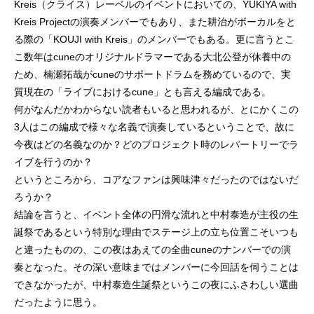
Kreis（クライス）レーベルのイベントにおいての、YUKIYA with
Kreis Projectの演奏メンバーでもあり、また耕治がボーカルをと
る際の「KOUJI with Kreis」のメンバーでもある。更に言うとこ
こ数年はcuneのオリジナルドラマーである大北公登が休養中の
ため、楠瀬拓哉がcuneのサポートドラムを務めているので、実
質現在の「ライブにおけるcune」とも言える編成である。
何がなんだかわからない読者もいると思われるが、とにかくこの
3人はこの編成で様々な名義で演奏しているということで、故に
今夜はどの名義なのか？どのプロジェクト時のレパートリーでラ
イブを行うのか？
というところから、コアなファンは興味津々だったのではないだ
ろうか？
結論を言うと、イベント全体の円滑な流れと中村泰造が主役の生
誕祭であるという特別な理由でステージ上の立ち位置こそいつも
と違ったものの、この夜はあえての全曲cuneのナンバーでの演
奏となった。その深い意味まではメンバーに今回話を伺うことは
できなかったが、中村泰造生誕祭というこの夜にふさわしい選曲
だったように思う。