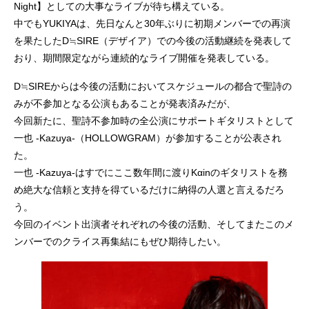
Night】としての大事なライブが待ち構えている。
中でもYUKIYAは、先日なんと30年ぶりに初期メンバーでの再演
を果たしたD≒SIRE（デザイア）での今後の活動継続を発表して
おり、期間限定ながら連続的なライブ開催を発表している。
D≒SIREからは今後の活動においてスケジュールの都合で聖詩の
みが不参加となる公演もあることが発表済みだが、
今回新たに、聖詩不参加時の全公演にサポートギタリストとして
一也 -Kazuya-（HOLLOWGRAM）が参加することが公表され
た。
一也 -Kazuya-はすでにここ数年間に渡りKαinのギタリストを務
め絶大な信頼と支持を得ているだけに納得の人選と言えるだろ
う。
今回のイベント出演者それぞれの今後の活動、そしてまたこのメ
ンバーでのクライス再集結にもぜひ期待したい。