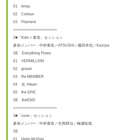
01　Array
02　Celsius
03　Filament
====================
2■「Kαin＋泰造」セッション
参加メンバー：中村泰造／ATSUSHI／藤田幸也／Kazuya
SE　Everything Flows
01　VERMILLION
02　graver
03　Re:MEMBER
04　光 -hikari-
05　the EPIC
SE　theEND
====================
3■「cune」セッション
参加メンバー：中村泰造／生熊耕治／楠瀬拓哉
SE　
01　Hello,Mr.Pain