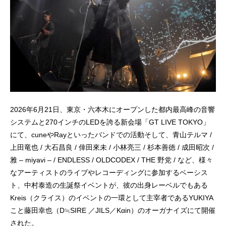
2026年6月21日、東京・六本木にオープンした都内最高峰の音響
システムと270インチのLEDを誇る新会場「GT LIVE TOKYO」
にて、cuneやRayといったバンドでの活動そして、青山テルマ /
上田竜也 / 大石昌良 / 倖田來未 / 小林亮三 / 杉本善徳 / 成田昭次 /
雅 – miyavi – / ENDLESS / OLDCODEX / THE 野党 / など、様々
なアーティストのライブやレコーディングに参加するベーシス
ト、中村泰造の生誕祭イベントが、彼の出身レーベルでもある
Kreis（クライス）のイベントの一環として主宰者であるYUKIYA
こと藤田幸也（D≒SIRE ／JILS／Kαin）のオーガナイズにて開催
された。