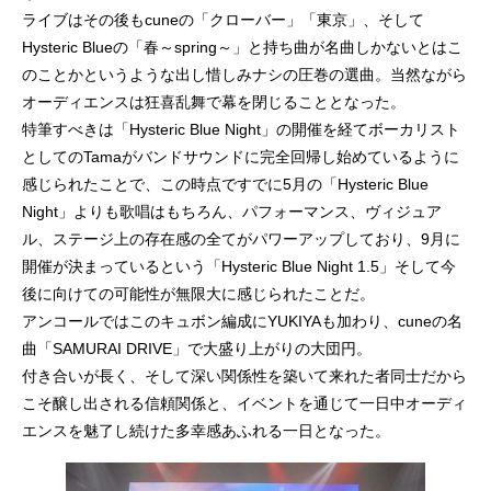
ライブはその後もcuneの「クローバー」「東京」、そして
Hysteric Blueの「春～spring～」と持ち曲が名曲しかないとはこ
のことかというような出し惜しみナシの圧巻の選曲。当然ながら
オーディエンスは狂喜乱舞で幕を閉じることとなった。
特筆すべきは「Hysteric Blue Night」の開催を経てボーカリスト
としてのTamaがバンドサウンドに完全回帰し始めているように
感じられたことで、この時点ですでに5月の「Hysteric Blue
Night」よりも歌唱はもちろん、パフォーマンス、ヴィジュア
ル、ステージ上の存在感の全てがパワーアップしており、9月に
開催が決まっているという「Hysteric Blue Night 1.5」そして今
後に向けての可能性が無限大に感じられたことだ。
アンコールではこのキュボン編成にYUKIYAも加わり、cuneの名
曲「SAMURAI DRIVE」で大盛り上がりの大団円。
付き合いが長く、そして深い関係性を築いて来れた者同士だから
こそ醸し出される信頼関係と、イベントを通じて一日中オーディ
エンスを魅了し続けた多幸感あふれる一日となった。