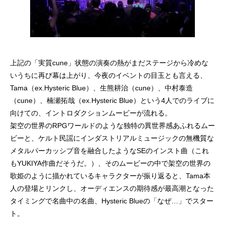
上記の「実質cune」状態の演奏の熱がまだステージから冷めな
いうちに再び幕は上がり、今夜のイベントの目玉とも言える、
Tama（ex.Hysteric Blue）、生熊耕治（cune）、中村泰造
（cune）、楠瀬拓哉（ex.Hysteric Blue）という4人でのライブに
向けての、イントロダクションムービーが流れる。
架空の世界のRPGワールドのような独特の異世界感あふれるムー
ビーと、ケルト民謡にインダストリアルミュージックの無機質な
メタルパーカッシブ音を融合したようなSEのインスト曲（これ
もYUKIYA作曲だそうだ。）、そのムービーの中で架空の世界の
歌姫のように描かれているキャラクターが振り返ると、Tama本
人の登場とリンクし、オーディエンスの期待感が最高潮となった
タイミングで名曲中の名曲、Hysteric Blueの「なぜ…」でスター
ト。