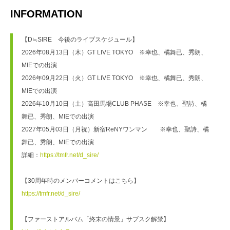
INFORMATION
【D≒SIRE　今後のライブスケジュール】
2026年08月13日（木）GT LIVE TOKYO　※幸也、橘舞已、秀朗、
MIEでの出演
2026年09月22日（火）GT LIVE TOKYO　※幸也、橘舞已、秀朗、
MIEでの出演
2026年10月10日（土）高田馬場CLUB PHASE　※幸也、聖詩、橘
舞已、秀朗、MIEでの出演
2027年05月03日（月祝）新宿ReNYワンマン　　※幸也、聖詩、橘
舞已、秀朗、MIEでの出演
詳細：
https://tmfr.net/d_sire/
【30周年時のメンバーコメントはこちら】
https://tmfr.net/d_sire/
【ファーストアルバム「終末の情景」サブスク解禁】