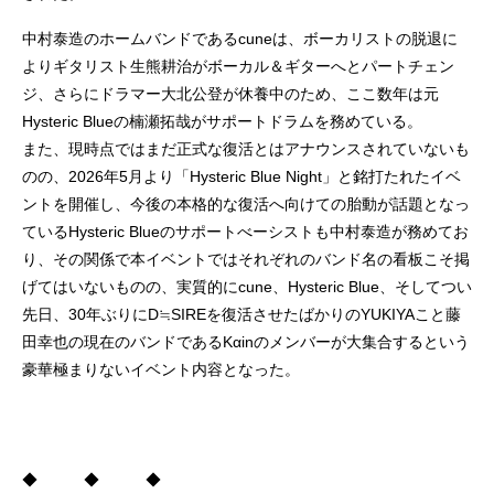
中村泰造のホームバンドであるcuneは、ボーカリストの脱退に
よりギタリスト生熊耕治がボーカル＆ギターへとパートチェン
ジ、さらにドラマー大北公登が休養中のため、ここ数年は元
Hysteric Blueの楠瀬拓哉がサポートドラムを務めている。
また、現時点ではまだ正式な復活とはアナウンスされていないも
のの、2026年5月より「Hysteric Blue Night」と銘打たれたイベ
ントを開催し、今後の本格的な復活へ向けての胎動が話題となっ
ているHysteric Blueのサポートべーシストも中村泰造が務めてお
り、その関係で本イベントではそれぞれのバンド名の看板こそ掲
げてはいないものの、実質的にcune、Hysteric Blue、そしてつい
先日、30年ぶりにD≒SIREを復活させたばかりのYUKIYAこと藤
田幸也の現在のバンドであるKαinのメンバーが大集合するという
豪華極まりないイベント内容となった。
◆ ◆ ◆