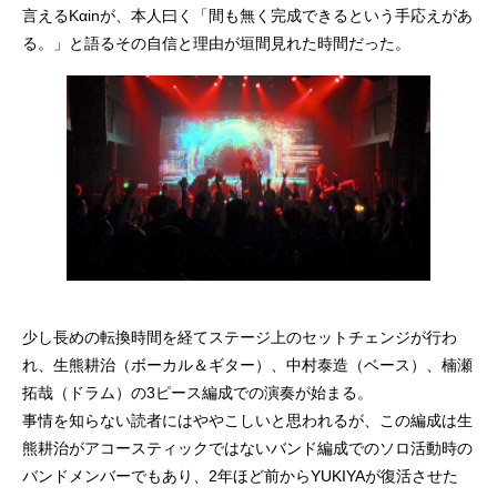
言えるKαinが、本人曰く「間も無く完成できるという手応えがあ
る。」と語るその自信と理由が垣間見れた時間だった。
少し長めの転換時間を経てステージ上のセットチェンジが行わ
れ、生熊耕治（ボーカル＆ギター）、中村泰造（ベース）、楠瀬
拓哉（ドラム）の3ピース編成での演奏が始まる。
事情を知らない読者にはややこしいと思われるが、この編成は生
熊耕治がアコースティックではないバンド編成でのソロ活動時の
バンドメンバーでもあり、2年ほど前からYUKIYAが復活させた