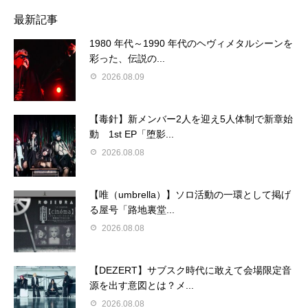
最新記事
1980 年代～1990 年代のヘヴィメタルシーンを
彩った、伝説の...
2026.08.09
【毒針】新メンバー2人を迎え5人体制で新章始
動 1st EP「堕影...
2026.08.08
【唯（umbrella）】ソロ活動の一環として掲げ
る屋号「路地裏堂...
2026.08.08
【DEZERT】サブスク時代に敢えて会場限定音
源を出す意図とは？メ...
2026.08.08