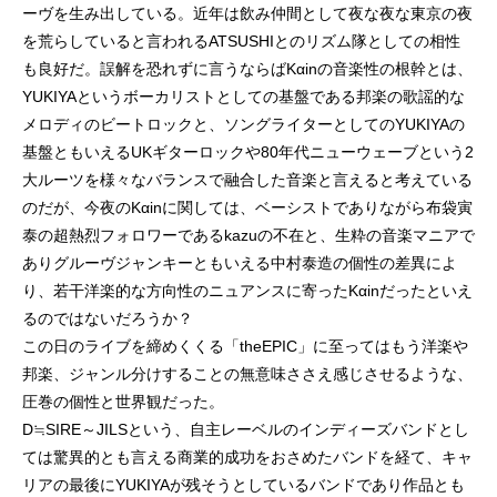
ーヴを生み出している。近年は飲み仲間として夜な夜な東京の夜
を荒らしていると言われるATSUSHIとのリズム隊としての相性
も良好だ。誤解を恐れずに言うならばKαinの音楽性の根幹とは、
YUKIYAというボーカリストとしての基盤である邦楽の歌謡的な
メロディのビートロックと、ソングライターとしてのYUKIYAの
基盤ともいえるUKギターロックや80年代ニューウェーブという2
大ルーツを様々なバランスで融合した音楽と言えると考えている
のだが、今夜のKαinに関しては、ベーシストでありながら布袋寅
泰の超熱烈フォロワーであるkazuの不在と、生粋の音楽マニアで
ありグルーヴジャンキーともいえる中村泰造の個性の差異によ
り、若干洋楽的な方向性のニュアンスに寄ったKαinだったといえ
るのではないだろうか？
この日のライブを締めくくる「theEPIC」に至ってはもう洋楽や
邦楽、ジャンル分けすることの無意味ささえ感じさせるような、
圧巻の個性と世界観だった。
D≒SIRE～JILSという、自主レーベルのインディーズバンドとし
ては驚異的とも言える商業的成功をおさめたバンドを経て、キャ
リアの最後にYUKIYAが残そうとしているバンドであり作品とも