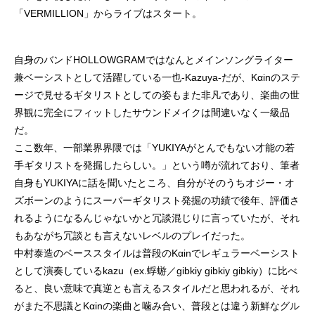
「VERMILLION」からライブはスタート。
自身のバンドHOLLOWGRAMではなんとメインソングライター
兼ベーシストとして活躍している一也-Kazuya-だが、Kαinのステ
ージで見せるギタリストとしての姿もまた非凡であり、楽曲の世
界観に完全にフィットしたサウンドメイクは間違いなく一級品
だ。
ここ数年、一部業界界隈では「YUKIYAがとんでもない才能の若
手ギタリストを発掘したらしい。」という噂が流れており、筆者
自身もYUKIYAに話を聞いたところ、自分がそのうちオジー・オ
ズボーンのようにスーパーギタリスト発掘の功績で後年、評価さ
れるようになるんじゃないかと冗談混じりに言っていたが、それ
もあながち冗談とも言えないレベルのプレイだった。
中村泰造のベーススタイルは普段のKαinでレギュラーベーシスト
として演奏しているkazu（ex.蜉蝣／gibkiy gibkiy gibkiy）に比べ
ると、良い意味で真逆とも言えるスタイルだと思われるが、それ
がまた不思議とKαinの楽曲と噛み合い、普段とは違う新鮮なグル