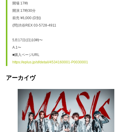
開場 17時
開演 17時30分
前売 ¥6,000 (D別)
(問)渋谷REX 03-5728-4911
5月17日(日)10時〜
A.1〜
■購入ページURL
https://eplus.jp/sf/detail/4534160001-P0030001
アーカイヴ