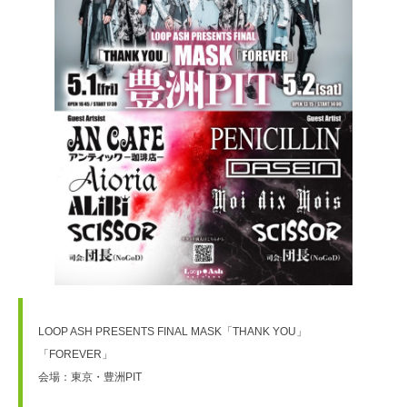
LOOP ASH PRESENTS FINAL MASK「THANK YOU」
「FOREVER」
会場：東京・豊洲PIT