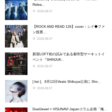
Relea...
2026.08.07
【ROCK AND READ 126】cover：シド◆ファ
ン投票...
2026.08.07
新宿LOFT初の試みである都市型サーキットイ
ベント『SHINJUK...
2026.08.07
[ kei ]、8月12日Veats Shibuya公演に Sho...
2026.08.07
DuelJewel × VISUNAVI Japanコラム企画「俺...