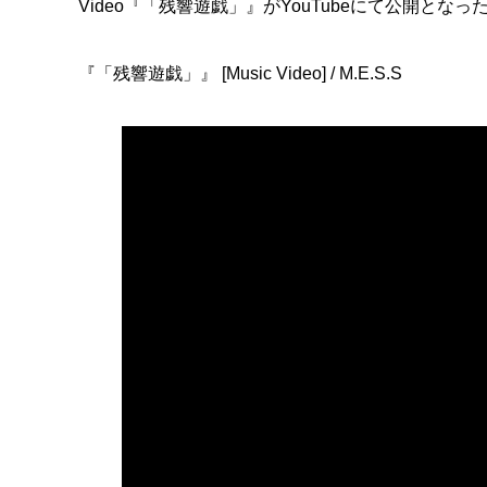
Video『「残響遊戯」』がYouTubeにて公開となっ
『「残響遊戯」』 [Music Video] / M.E.S.S