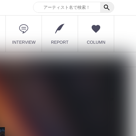
INTERVIEW
REPORT
COLUMN
最新記事
【DLESS】10月1日(木) 1st
EP「NUMB」Relea...
2026.08.07