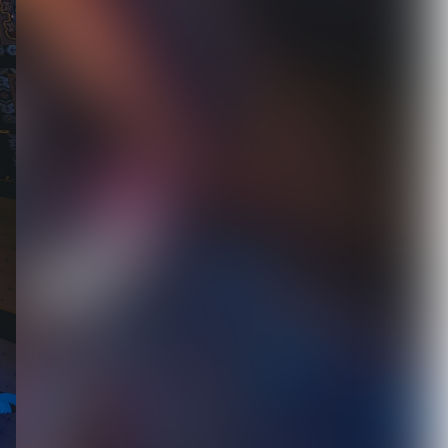
【ROCK AND READ 126】
cover：シド◆ファン投票...
2026.08.07
新宿LOFT初の試みである
都市型サーキットイベント
『SHINJUK...
2026.08.07
[ kei ]、8月12日Veats
Shibuya公演に Sho...
2026.08.07
DuelJewel × VISUNAVI
Japanコラム企画「俺...