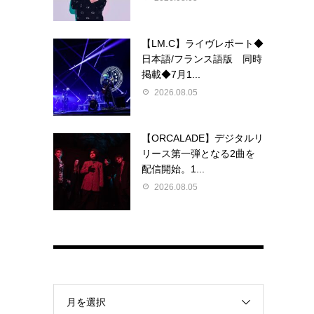
【LM.C】ライヴレポート◆
日本語/フランス語版 同時
掲載◆7月1...
2026.08.05
【ORCALADE】デジタルリ
リース第一弾となる2曲を
配信開始。1...
2026.08.05
月を選択