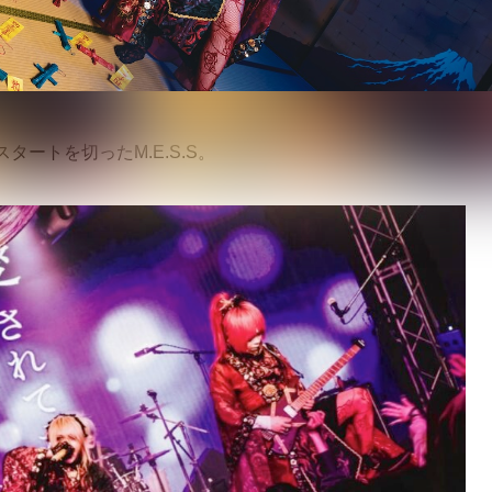
ートを切ったM.E.S.S。