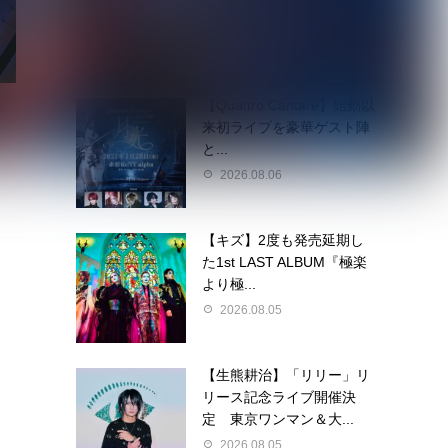
2026.08.06
【Quattro Cantare】始動以
来初ライブを豪華ゲスト陣
と...
2026.08.06
【キズ】2度も発売延期し
た1st LAST ALBUM『極楽
より極...
2026.08.05
【生熊耕治】「リリー」リ
リース記念ライブ開催決
定 東京ワンマン＆大...
2026.08.05