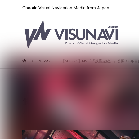
Chaotic Visual Navigation Media from Japan
NEWS
【M.E.S.S】MV『「残響遊戯」』公開！3
【M.E.S.S】MV『「残響遊戯
催！
2026.05.17
MV情報
,
ライブ情報