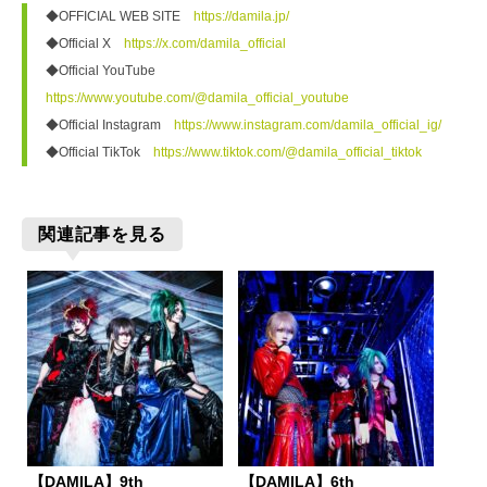
◆OFFICIAL WEB SITE
　https://damila.jp/
◆Official X　
https://x.com/damila_official
◆Official YouTube　
https://www.youtube.com/@damila_official_youtube
◆Official Instagram　
https://www.instagram.com/damila_official_ig/
◆Official TikTok　
https://www.tiktok.com/@damila_official_tiktok
関連記事を見る
【DAMILA】9th
【DAMILA】6th