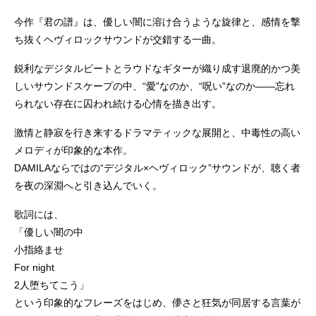
今作『君の譜』は、優しい闇に溶け合うような旋律と、感情を撃
ち抜くヘヴィロックサウンドが交錯する一曲。
鋭利なデジタルビートとラウドなギターが織り成す退廃的かつ美
しいサウンドスケープの中、“愛”なのか、“呪い”なのか――忘れ
られない存在に囚われ続ける心情を描き出す。
激情と静寂を行き来するドラマティックな展開と、中毒性の高い
メロディが印象的な本作。
DAMILAならではの“デジタル×ヘヴィロック”サウンドが、聴く者
を夜の深淵へと引き込んでいく。
歌詞には、
「優しい闇の中
小指絡ませ
For night
2人堕ちてこう」
という印象的なフレーズをはじめ、儚さと狂気が同居する言葉が