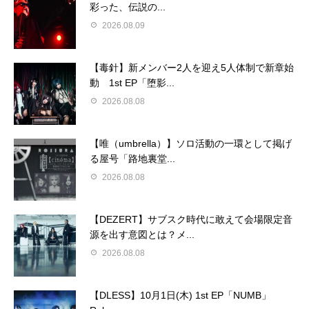
彩った、伝説の...
2026.08.09
【毒針】新メンバー2人を迎え5人体制で新章始
動 1st EP「堕影...
2026.08.08
【唯（umbrella）】ソロ活動の一環として掲げ
る屋号「路地裏堂...
2026.08.08
【DEZERT】サブスク時代に敢えて会場限定音
源を出す意図とは？メ...
2026.08.08
【DLESS】10月1日(木) 1st EP「NUMB」