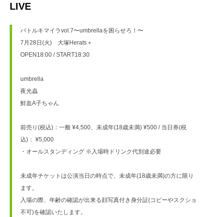
LIVE
バトルキマイラvol.7〜umbrellaを困らせろ！〜
7月28日(火)　大塚Herats＋
OPEN18:00 / START18:30
umbrella
夜光蟲
鮮血A子ちゃん
前売り(税込)：一般 ¥4,500、未成年(18歳未満) ¥500 / 当日券(税
込)： ¥5,000　
・オールスタンディング ※入場時ドリンク代別途必要　
未成年チケットは公演当日の時点で、未成年(18歳未満)の方に限り
ます。
入場の際、年齢の確認が出来る顔写真付き身分証(コピーやスクショ
不可)を確認いたします。