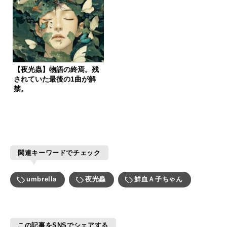
【夜光蟲】物語の終焉。残
されていた最後の1曲が解
禁。
関連キーワードでチェック
umbrella
夜光蟲
鮮血Ａ子ちゃん
この記事をSNSでシェアする