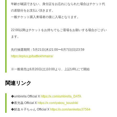
年齢が確認できない、身分証をお忘れになられた場合はチケット代
の差額分をお支払い頂きます。
一般チケット購入来場者の後に入場となります。
22:00以降はチケットをお持ちでもご退場をお願いする場合がござい
ます。
先行抽選期間：5月21日(木)21:00〜6月7日(日)23:59
https://eplus.jp/battlekhimaira/
※一般発売は6月20日(土)10:00より、上記URLにて開始
関連リンク
◆umbrella Official X 
https://x.com/umbrella_DATA
◆夜光蟲 Official X 
https://x.com/yakou_koushiki
◆鮮血Ａ子ちゃん Official X 
https://x.com/senketsu37564