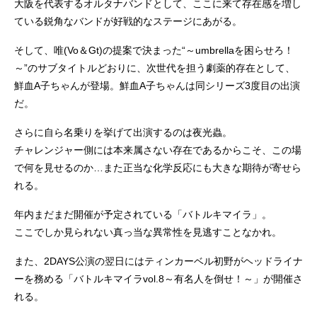
大阪を代表するオルタナバンドとして、ここに来て存在感を増し
ている鋭角なバンドが好戦的なステージにあがる。
そして、唯(Vo＆Gt)の提案で決まった“～umbrellaを困らせろ！
～”のサブタイトルどおりに、次世代を担う劇薬的存在として、
鮮血A子ちゃんが登場。鮮血A子ちゃんは同シリーズ3度目の出演
だ。
さらに自ら名乗りを挙げて出演するのは夜光蟲。
チャレンジャー側には本来属さない存在であるからこそ、この場
で何を見せるのか…また正当な化学反応にも大きな期待が寄せら
れる。
年内まだまだ開催が予定されている「バトルキマイラ」。
ここでしか見られない真っ当な異常性を見逃すことなかれ。
また、2DAYS公演の翌日にはティンカーベル初野がヘッドライナ
ーを務める「バトルキマイラvol.8～有名人を倒せ！～」が開催さ
れる。