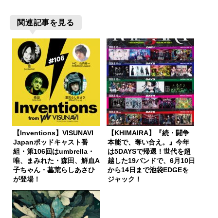
関連記事を見る
【Inventions】VISUNAVI
【KHIMAIRA】『続・闘争
Japanポッドキャスト番
本能で、奪い合え。』今年
組・第106回はumbrella・
は5DAYSで帰還！世代を超
唯、まみれた・森田、鮮血A
越した19バンドで、6月10日
子ちゃん・墓荒らしあさひ
から14日まで池袋EDGEを
が登場！
ジャック！