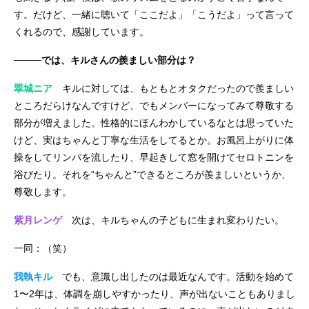
す。だけど、一緒に聴いて「ここだよ」「こうだよ」って言って
くれるので、感謝しています。
────では、キルさんの羨ましい部分は？
翠城ニア
キルに対しては、もともとオタクだったので羨ましい
ところだらけなんですけど、でもメンバーになってみて尊敬する
部分が増えました。性格的にほんわかしているなとは思っていた
けど、実はちゃんと丁寧な生活をしてるとか。お風呂上がりに体
操をしてリンパを流したり、早起きして窓を開けてセロトニンを
浴びたり。それを“ちゃんと”できるところが羨ましいというか、
尊敬します。
紫月レンゲ
次は、キルちゃんの子どもに生まれ変わりたい。
一同：（笑）
我執キル
でも、意識し出したのは最近なんです。活動を始めて
1〜2年は、体調を崩しやすかったり、声が出ないこともありまし