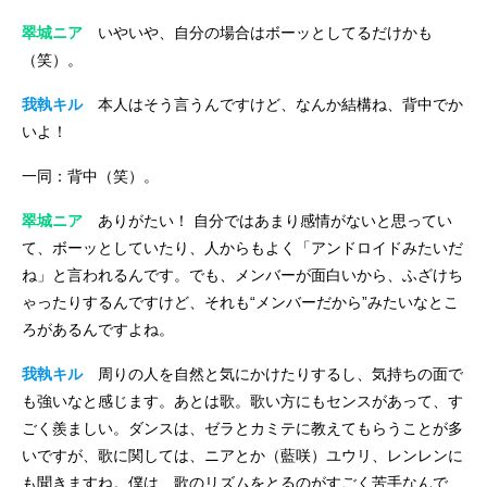
翠城ニア
いやいや、自分の場合はボーッとしてるだけかも
（笑）。
我執キル
本人はそう言うんですけど、なんか結構ね、背中でか
いよ！
一同：背中（笑）。
翠城ニア
ありがたい！ 自分ではあまり感情がないと思ってい
て、ボーッとしていたり、人からもよく「アンドロイドみたいだ
ね」と言われるんです。でも、メンバーが面白いから、ふざけち
ゃったりするんですけど、それも“メンバーだから”みたいなとこ
ろがあるんですよね。
我執キル
周りの人を自然と気にかけたりするし、気持ちの面で
も強いなと感じます。あとは歌。歌い方にもセンスがあって、す
ごく羨ましい。ダンスは、ゼラとカミテに教えてもらうことが多
いですが、歌に関しては、ニアとか（藍咲）ユウリ、レンレンに
も聞きますね。僕は、歌のリズムをとるのがすごく苦手なんで