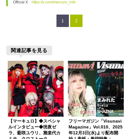
Official X　
https://x.com/mercuro_info
1
2
関連記事を見る
【マーキュロ】◆スペシャ
フリーマガジン「Visunavi
ルインタビュー◆珖夜ゼ
Magazine」Vol.010、2025
ラ、藍咲ユウリ、雅楽代カ
年12月3日(水)より配布開
ミテ クロストーク
始！表紙・巻頭特集：