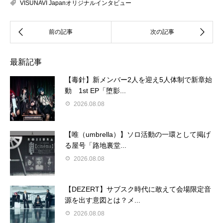
VISUNAVI Japanオリジナルインタビュー
最新記事
【毒針】新メンバー2人を迎え5人体制で新章始
動 1st EP「堕影...
2026.08.08
【唯（umbrella）】ソロ活動の一環として掲げ
る屋号「路地裏堂...
2026.08.08
【DEZERT】サブスク時代に敢えて会場限定音
源を出す意図とは？メ...
2026.08.08