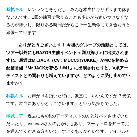
我執キル
レンレンもそうだし、みんな本当にギリギリまで休ま
ないんです。1回の練習で覚えることも多いから追いつけなくな
るのが怖いし、限りある時間だからこそ一生懸命に向き合おうと
頑張っています。
────ありがとうございます！ 今後のグループの活動としては、
ツアー以外にもRAZOR主催イベント＜剃刀負け＞に出演されま
すね。最近はMr.JACK（CV：MUCCのYUKKE）がMCを務める
配信番組『Mr.JACKが斬る！#41』に出演されたりと、V系アー
ティストとの関わりも増えていますが、どのように受け止めてい
ますか？
我執キル
お声がけを頂いた時は、素直に「いいんですか!? 光栄
です。本当にありがとうございます」という気持ちでした。
翠城ニア
過去にもV系のアーティストの方と対バンさせていた
だいたり、Visunaviさんのおかげもあり、マーキュロを知って足
を運んでくださる方もいて、すごくありがたいです。アイドルと