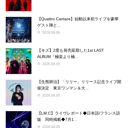
【Quattro Cantare】始動以来初ライブを豪華
ゲスト陣と...
2026.08.06
【キズ】2度も発売延期した1st LAST
ALBUM『極楽より極...
2026.08.05
【生熊耕治】「リリー」リリース記念ライブ開
催決定 東京ワンマン＆大...
2026.08.05
【LM.C】ライヴレポート◆日本語/フランス語
版 同時掲載◆7月1...
2026.08.05