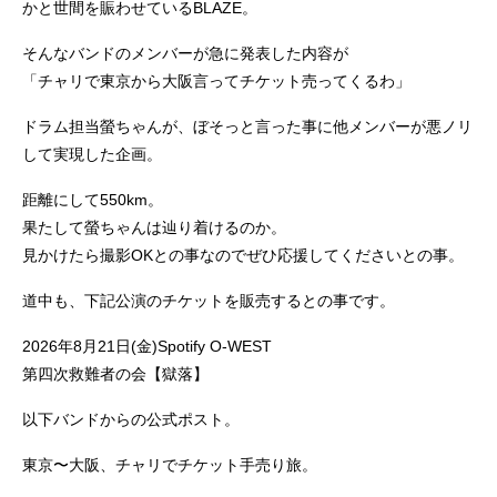
かと世間を賑わせているBLAZE。
そんなバンドのメンバーが急に発表した内容が
「チャリで東京から大阪言ってチケット売ってくるわ」
ドラム担当螢ちゃんが、ぼそっと言った事に他メンバーが悪ノリ
して実現した企画。
距離にして550km。
果たして螢ちゃんは辿り着けるのか。
見かけたら撮影OKとの事なのでぜひ応援してくださいとの事。
道中も、下記公演のチケットを販売するとの事です。
2026年8月21日(金)Spotify O-WEST
第四次救難者の会【獄落】
以下バンドからの公式ポスト。
東京〜大阪、チャリでチケット手売り旅。