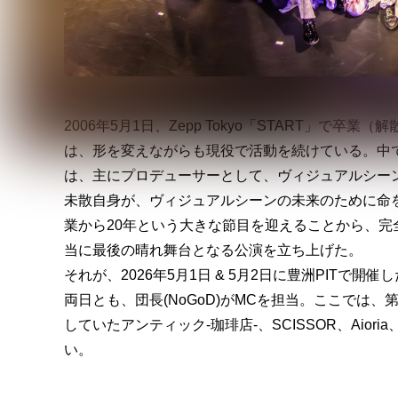
2006年5月1日、Zepp Tokyo「START」で
は、形を変えながらも現役で活動を続けている。中
は、主にプロデューサーとして、ヴィジュアルシー
未散自身が、ヴィジュアルシーンの未来のために命を
業から20年という大きな節目を迎えることから、完
当に最後の晴れ舞台となる公演を立ち上げた。
それが、2026年5月1日 & 5月2日に豊洲PITで開催した”L
両日とも、団長(NoGoD)がMCを担当。ここでは、
していたアンティック-珈琲店-、SCISSOR、Aiori
い。