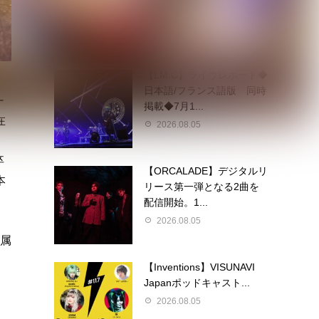
定 東京ワンマン＆大...
2026.08.05
【LM.C】ライヴレポート◆
日本語/フランス語版 同時
ー
掲載◆7月1...
在
2026.08.05
卒
【ORCALADE】デジタルリ
本
リース第一弾となる2曲を
配信開始。1...
。
2026.08.05
所属
【Inventions】VISUNAVI
Japanポッドキャスト...
2026.08.05