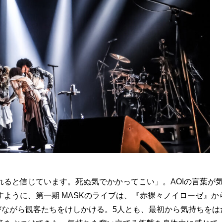
ると信じています。死ぬ気でかかってこい」。AOIの言葉が
ように、第一期 MASKのライブは、『赤裸々ノイローゼ』か
びながら観客たちをけしかける。5人とも、最初から気持ちをは