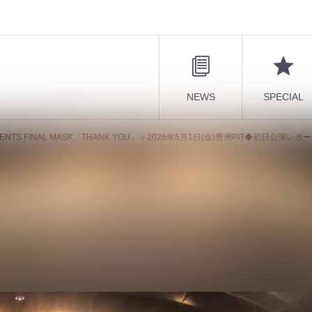
NEWS
SPECIAL
ENTS FINAL MASK「THANK YOU」＞2026年5月1日(金)豊洲PIT◆初日公演レ
H PRESENTS FINAL MASK「THAN
PIT◆初日公演レポートが到着！