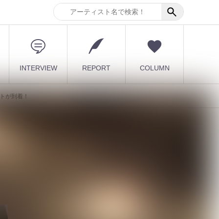
INTERVIEW
REPORT
COLUMN
ポートが到着！
K
最新記事
[ kei ]、8月12日Veats
Shibuya公演に Sho...
2026.08.07