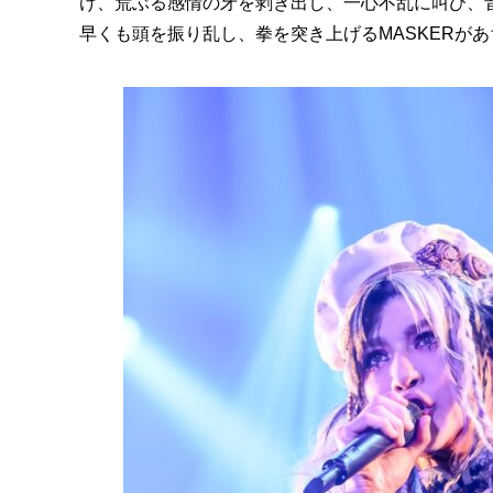
け、荒ぶる感情の牙を剥き出し、一心不乱に叫び、
早くも頭を振り乱し、拳を突き上げるMASKERが