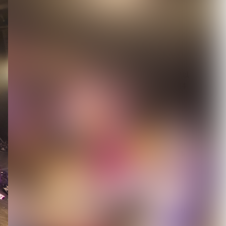
DuelJewel × VISUNAVI
Japanコラム企画「俺...
2026.08.06
【Quattro Cantare】始動以
来初ライブを豪華ゲスト陣
と...
2026.08.06
【キズ】2度も発売延期し
た1st LAST ALBUM『極楽
より極...
2026.08.05
【生熊耕治】「リリー」リ
リース記念ライブ開催決