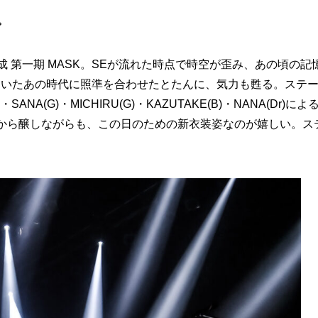
。
結成 第一期 MASK。SEが流れた時点で時空が歪み、あの頃の記
ていたあの時代に照準を合わせたとたんに、気力も甦る。ステ
A(G)・MICHIRU(G)・KAZUTAKE(B)・NANA(Dr)によ
中から醸しながらも、この日のための新衣装姿なのが嬉しい。ス