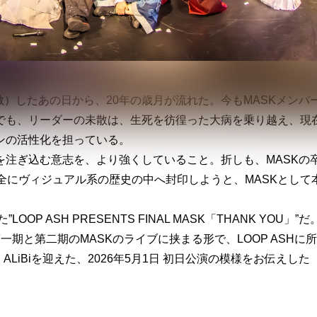
卒業（解散）したあの日から、20年の歳月が流れた。今もMASKメンバ
でも、リーダーの未散は、生死を彷徨った大病を乗り越え、現
ンの活性化を担っている。
注ぎ込む意志を、より強くしていること。折しも、MASKの
全にヴィジュアル系の歴史の中へ封印しようと、MASKとして
OOP ASH PRESENTS FINAL MASK「THANK YOU」”だ
第一期と第二期のMASKのライブに挟まる形で、LOOP ASHに
a、ALiBiを迎えた、2026年5月1日 初日公演の模様をお伝えした