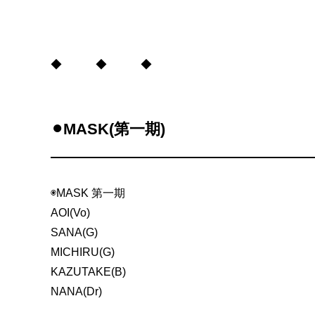
◆ ◆ ◆
⚫︎MASK(第一期)
◉MASK 第一期
AOI(Vo)
SANA(G)
MICHIRU(G)
KAZUTAKE(B)
NANA(Dr)