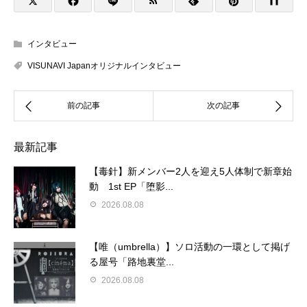
インタビュー
VISUNAVI Japanオリジナルインタビュー
最新記事
【毒針】新メンバー2人を迎え5人体制で新章始
動 1st EP「堕影...
2026.08.08
【唯（umbrella）】ソロ活動の一環として掲げ
る屋号「路地裏堂...
2026.08.08