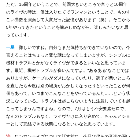
ただ、15周年ということで、前回大きいところで言うと10周年
のライヴの時は、僕は入りたてでワンマンということで、ものす
ごい曲数を演奏して大変だった記憶があります（笑）。そこから
5年やってきたということを噛みしめながら、楽しみたいなと思
っています。
一星
難しいですね。自分もまだ気持ちができていないので。今
言えることはちょっと変な話になってしまいますが、シンプルに
機材トラブルとかがなくライヴができるといいなと思っていま
す。最近、機材トラブルが多いんですよ。“あるある”なことでは
ありますが、ケーブルがダメになっていたり、調子が悪いところ
を直したら今度は別の場所がおかしくなったりといったことが何
個もあって、いつまでこんなことをやっているんだ……という状
況になっている。トラブルは起こらないように注意していても起
こってしまうんですよね。なので、7月はもう不安要素ゼロで、
なんのトラブルもなく、ライヴだけに入り込めて、ちゃんとショ
ーとして完結できる状態になるといいなと思っています。
浩
ワンマンライヴについて話す前に、今日は僕らの音楽の深い