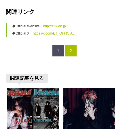
関連リンク
◆Official Website　
http://et-web.jp
◆Official X　
https://x.com/ET_OFFICIAL_
1
2
関連記事を見る