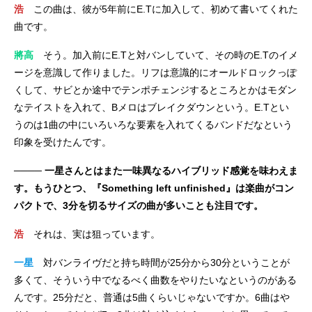
浩
この曲は、彼が5年前にE.Tに加入して、初めて書いてくれた
曲です。
將高
そう。加入前にE.Tと対バンしていて、その時のE.Tのイメ
ージを意識して作りました。リフは意識的にオールドロックっぽ
くして、サビとか途中でテンポチェンジするところとかはモダン
なテイストを入れて、Bメロはブレイクダウンという。E.Tとい
うのは1曲の中にいろいろな要素を入れてくるバンドだなという
印象を受けたんです。
──── 一星さんとはまた一味異なるハイブリッド感覚を味わえま
す。もうひとつ、『Something left unfinished』は楽曲がコン
パクトで、3分を切るサイズの曲が多いことも注目です。
浩
それは、実は狙っています。
一星
対バンライヴだと持ち時間が25分から30分ということが
多くて、そういう中でなるべく曲数をやりたいなというのがある
んです。25分だと、普通は5曲くらいじゃないですか。6曲はや