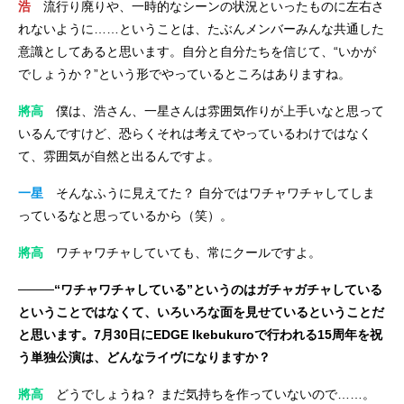
浩
流行り廃りや、一時的なシーンの状況といったものに左右さ
れないように……ということは、たぶんメンバーみんな共通した
意識としてあると思います。自分と自分たちを信じて、“いかが
でしょうか？”という形でやっているところはありますね。
將高
僕は、浩さん、一星さんは雰囲気作りが上手いなと思って
いるんですけど、恐らくそれは考えてやっているわけではなく
て、雰囲気が自然と出るんですよ。
一星
そんなふうに見えてた？ 自分ではワチャワチャしてしま
っているなと思っているから（笑）。
將高
ワチャワチャしていても、常にクールですよ。
────“ワチャワチャしている”というのはガチャガチャしている
ということではなくて、いろいろな面を見せているということだ
と思います。7月30日にEDGE Ikebukuroで行われる15周年を祝
う単独公演は、どんなライヴになりますか？
將高
どうでしょうね？ まだ気持ちを作っていないので……。