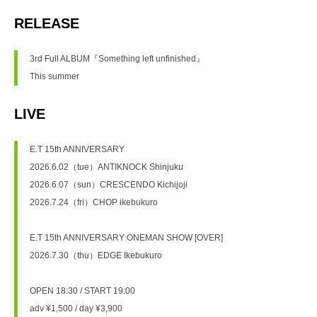
RELEASE
3rd Full ALBUM『Something left unfinished』
This summer
LIVE
E.T 15th ANNIVERSARY
2026.6.02（tue）ANTIKNOCK Shinjuku
2026.6.07（sun）CRESCENDO Kichijoji
2026.7.24（fri）CHOP ikebukuro
E.T 15th ANNIVERSARY ONEMAN SHOW [OVER]
2026.7.30（thu）EDGE Ikebukuro
OPEN 18:30 / START 19:00
adv ¥1,500 / day ¥3,900