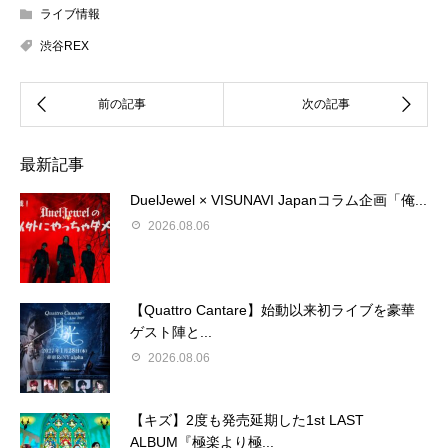
ライブ情報
渋谷REX
最新記事
DuelJewel × VISUNAVI Japanコラム企画「俺...
2026.08.06
【Quattro Cantare】始動以来初ライブを豪華
ゲスト陣と...
2026.08.06
【キズ】2度も発売延期した1st LAST
ALBUM『極楽より極...