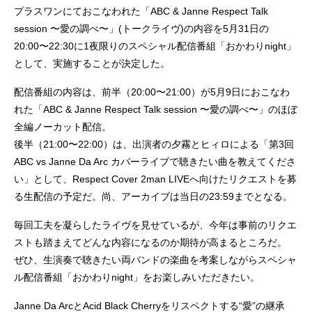
プラスワンにておこなわれた「ABC & Janne Respect Talk
session 〜愛の調べ〜」(トークライヴ)の内容を5月31日の
20:00〜22:30に1夜限りのスペシャル配信番組「おかわりnight」
として、実施することが決定した。
配信番組の内容は、前半（20:00〜21:00）が5月9日におこなわ
れた「ABC & Janne Respect Talk session 〜愛の調べ〜」のほぼ
全編ノーカット配信。
後半（21:00〜22:00）は、出演者の夕霧とヒィロによる「第3回
ABC vs Janne Da Arc カバーライブで聴きたい曲を教えてくださ
い」として、Respect Cover 2man LIVEへ向けたリクエストを募
る生配信の予定だ。尚、アーカイブは当日の23:59までとなる。
毎回工夫を凝らしたライヴを見せているが、今年は事前のリクエ
ストも踏まえてどんな内容になるのか期待が高まるところだ。
ぜひ、生演奏で聴きたい両バンドの楽曲を考案しながらスペシャ
ル配信番組「おかわりnight」をお楽しみいただきたい。
Janne Da ArcとAcid Black Cherryをリスペクトする“愛”の継承