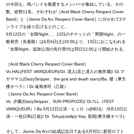
の今回も、両バンドを敬愛するメンバーが集結している。その
数、総勢11名。それぞれが［Acid Black Cherry Respect Cover
Band］と［Janne Da Arc Respect Cover Band］に分かれて2マ
ンライブを繰り広げるとのこと。
9月12日の「女限Night」、13日のチケットの「男限Night」の一
般発売（先着順）は6月6日(土)10:00より、13日におこなわれる
「女限Night」追加公演の先行受付は同日12:00より開始される。
［Acid Black Cherry Respect Cover Band］
Vo.HAL(FEST VAINQUEUR)/Gt. 凛人(哀と凛人の無所属)/ Gt.マ
ヤママユ(DaizyStripper、the god and death stars)/Ba. 燿（摩天
楼オペラ）/ Dr.遠海准司（己龍）
［Janne Da Arc Respect Cover Band］
Vo. 夕霧(DaizyStripper、SUN PROPOZE)/ Gt.I'LL（FEST
VAINQUEUR）/ Ba.9月12日公演・ヒィロ（ν[NEU]） /9月13日公
演・一色日和(己龍)/ Dr. Tohya(vistlip)/ Key. 彩雨(摩天楼オペラ)
そして、Janne Da Arcの結成記念日である5月9日に新宿ロフト