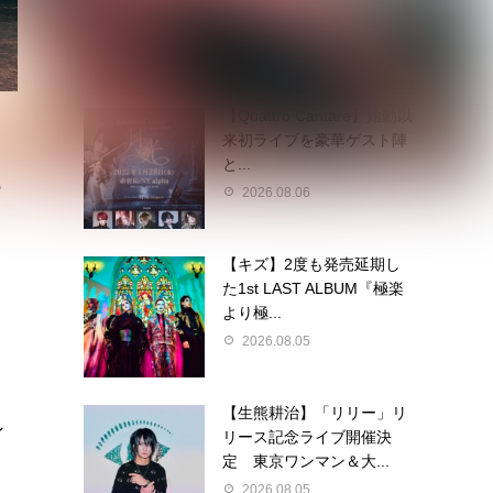
2026.08.06
【Quattro Cantare】始動以
来初ライブを豪華ゲスト陣
と...
も
2026.08.06
【キズ】2度も発売延期し
た1st LAST ALBUM『極楽
より極...
2026.08.05
【生熊耕治】「リリー」リ
ン
リース記念ライブ開催決
定 東京ワンマン＆大...
2026.08.05