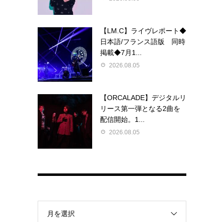
く
【LM.C】ライヴレポート◆
日本語/フランス語版 同時
掲載◆7月1...
2026.08.05
【ORCALADE】デジタルリ
リース第一弾となる2曲を
配信開始。1...
2026.08.05
月を選択