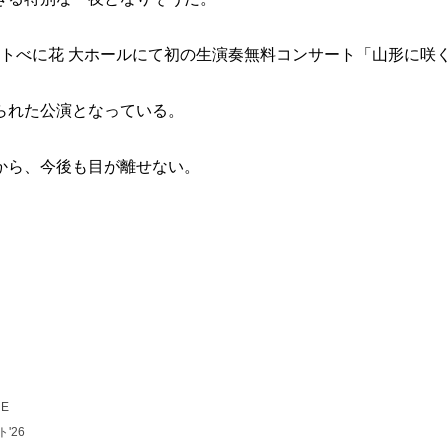
サハトべに花 大ホールにて初の生演奏無料コンサート「山形に咲
られた公演となっている。
から、今後も目が離せない。
RE
'26