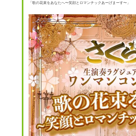
「歌の花束をあなたへ〜笑顔とロマンチックあーげまーす〜」