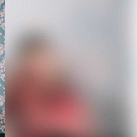
【ROCK AND READ 126】
cover：シド◆ファン投票...
2026.08.07
新宿LOFT初の試みである
都市型サーキットイベント
『SHINJUK...
2026.08.07
[ kei ]、8月12日Veats
Shibuya公演に Sho...
2026.08.07
DuelJewel × VISUNAVI
Japanコラム企画「俺...