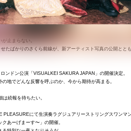
いが止まらない。
させたばかりのさくら前線が、新アーティスト写真の公開とと
ンドン公演「VISUALKEI SAKURA JAPAN」の開催決定。
外の地でどんな反響を呼ぶのか、今から期待が高まる。
詳細は続報を待ちたい。
URE PLEASUREにて生演奏ラグジュアリーストリングスワンマ
ックあーげまーす〜」の開催。
きる特別な一夜となりそうだ。