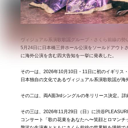
ヴィジュアル系演歌歌謡グループ・さくら前線の勢
5月24日に日本橋三井ホール公演をソールドアウト
に海外公演を含む四大告知を一挙に発表した。
その一は、2026年10月10日・11日に初のイギリス・ロ
日本独自の文化であるヴィジュアル系演歌歌謡が海
その二は、両A面3rdシングルの冬リリース決定。
その三は、2026年11月29日（日）に渋谷PLEAS
コンサート「歌の花束をあなたへ〜笑顔とロマンチ
贅沢な生演奏とともにさくら前線の世界観を堪能で