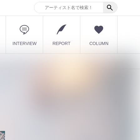
INTERVIEW
REPORT
COLUMN
四
最新記事
【DLESS】10月1日(木) 1st
EP「NUMB」Relea...
2026.08.07