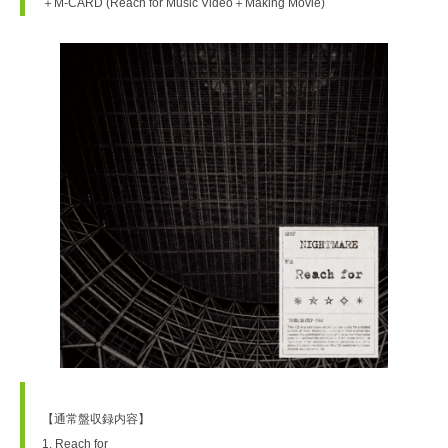
＋M-CARD (Reach for Music Video＋Making Movie)
【通常盤収録内容】
1. Reach for