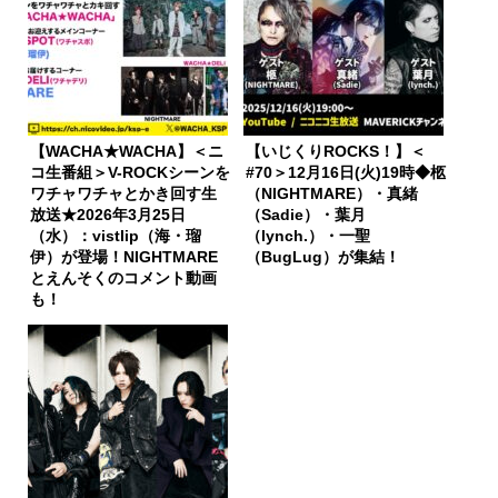
【WACHA★WACHA】＜ニ
【いじくりROCKS！】＜
コ生番組＞V-ROCKシーンを
#70＞12月16日(火)19時◆柩
ワチャワチャとかき回す生
（NIGHTMARE）・真緒
放送★2026年3月25日
（Sadie）・葉月
（水）：vistlip（海・瑠
（lynch.）・一聖
伊）が登場！NIGHTMARE
（BugLug）が集結！
とえんそくのコメント動画
も！