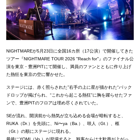
NIGHTMAREが5月23日に全国16カ所（17公演）で開催してきた
ツアー『NIGHTMARE TOUR 2026 "Reach for"』のファイナル公
演を東京・豊洲PITにて開催し、満員のファンとともに作り上げ
た熱狂を東京の空に響かせた。
ステージには、赤く照らされた”右手の上に星が描かれた“バック
ドロップが掲げられ、“これから起こる熱狂”に胸を躍らせたファ
ンで、豊洲PITのフロアは埋め尽くされていた。
SEが流れ、開演前から熱気が立ち込める会場が暗転すると、
RUKA（Dr.）を先頭に、Ni〜ya（Ba.）、咲人（Gt.）、柩
（Gt.）の順にステージに現れる。
最後にYOMI（Vo.）が登場すると、観客からは大歓声が上がっ