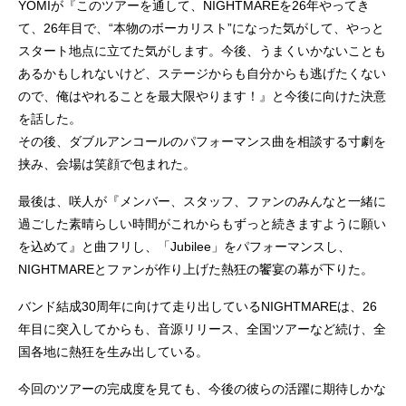
YOMIが『このツアーを通して、NIGHTMAREを26年やってき
て、26年目で、“本物のボーカリスト”になった気がして、やっと
スタート地点に立てた気がします。今後、うまくいかないことも
あるかもしれないけど、ステージからも自分からも逃げたくない
ので、俺はやれることを最大限やります！』と今後に向けた決意
を話した。
その後、ダブルアンコールのパフォーマンス曲を相談する寸劇を
挟み、会場は笑顔で包まれた。
最後は、咲人が『メンバー、スタッフ、ファンのみんなと一緒に
過ごした素晴らしい時間がこれからもずっと続きますように願い
を込めて』と曲フリし、「Jubilee」をパフォーマンスし、
NIGHTMAREとファンが作り上げた熱狂の饗宴の幕が下りた。
バンド結成30周年に向けて走り出しているNIGHTMAREは、26
年目に突入してからも、音源リリース、全国ツアーなど続け、全
国各地に熱狂を生み出している。
今回のツアーの完成度を見ても、今後の彼らの活躍に期待しかな