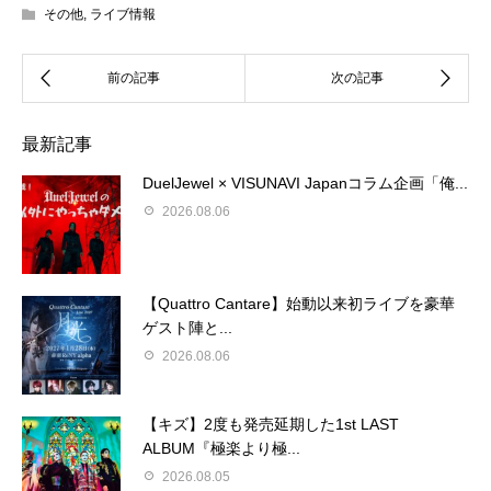
その他
,
ライブ情報
最新記事
DuelJewel × VISUNAVI Japanコラム企画「俺...
2026.08.06
【Quattro Cantare】始動以来初ライブを豪華
ゲスト陣と...
2026.08.06
【キズ】2度も発売延期した1st LAST
ALBUM『極楽より極...
2026.08.05