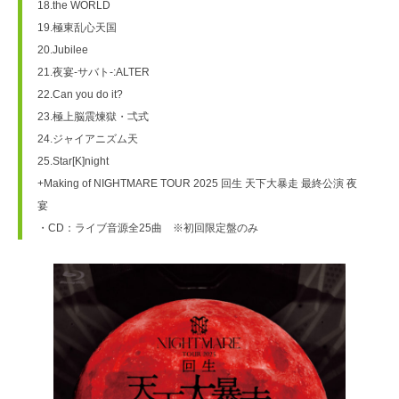
18.the WORLD
19.極東乱心天国
20.Jubilee
21.夜宴-サバト-:ALTER
22.Can you do it?
23.極上脳震煉獄・弌式
24.ジャイアニズム天
25.Star[K]night
+Making of NIGHTMARE TOUR 2025 回生 天下大暴走 最終公演 夜
宴
・CD：ライブ音源全25曲　※初回限定盤のみ