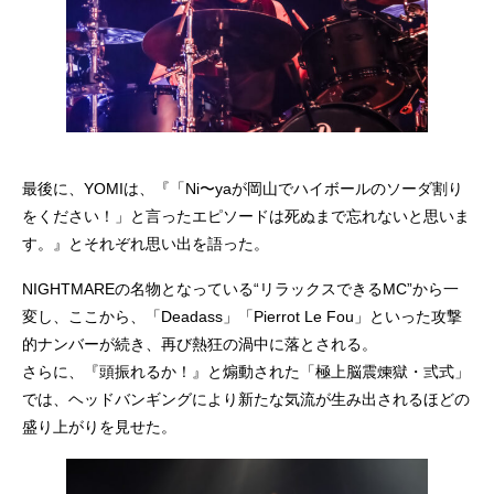
最後に、YOMIは、『「Ni〜yaが岡山でハイボールのソーダ割り
をください！」と言ったエピソードは死ぬまで忘れないと思いま
す。』とそれぞれ思い出を語った。
NIGHTMAREの名物となっている“リラックスできるMC”から一
変し、ここから、「Deadass」「Pierrot Le Fou」といった攻撃
的ナンバーが続き、再び熱狂の渦中に落とされる。
さらに、『頭振れるか！』と煽動された「極上脳震煉獄・弎式」
では、ヘッドバンギングにより新たな気流が生み出されるほどの
盛り上がりを見せた。