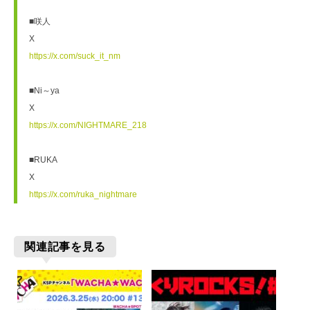
■咲人
X
https://x.com/suck_it_nm
■Ni～ya
X
https://x.com/NIGHTMARE_218
■RUKA
X
https://x.com/ruka_nightmare
関連記事を見る