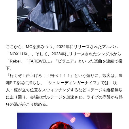
ここから、MCを挟みつつ、2022年にリリースされたアルバム
「NOX:LUX」、そして、2023年にリリースされたシングルから
「Rebel」「FAREWELL」「ピラニア」といった楽曲を連続で投
下。
『行くぞ！声上げろ！！飛べ！！！』という煽りに、観客は、豊
洲PITを縦に揺らし、「シュレーディンガーナイフ」では、咲
人・柩が立ち位置をスウィッチングするなどステージを縦横無尽
に走り回り、会場のボルテージを加速させ、ライブの序盤から熱
狂の渦が起こり始める。