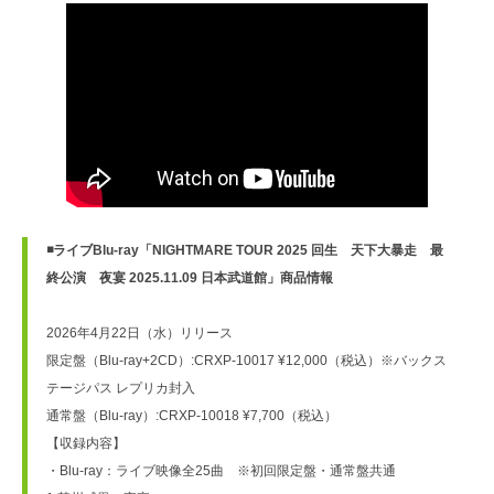
◾️ライブBlu-ray「NIGHTMARE TOUR 2025 回生　天下大暴走　最
終公演　夜宴 2025.11.09 日本武道館」商品情報
2026年4月22日（水）リリース
限定盤（Blu-ray+2CD）:CRXP-10017 ¥12,000（税込）※バックス
テージパス レプリカ封入
通常盤（Blu-ray）:CRXP-10018 ¥7,700（税込）
【収録内容】
・Blu-ray：ライブ映像全25曲　※初回限定盤・通常盤共通