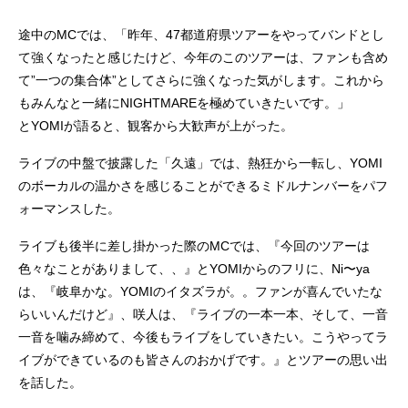
途中のMCでは、「昨年、47都道府県ツアーをやってバンドとし
て強くなったと感じたけど、今年のこのツアーは、ファンも含め
て”一つの集合体”としてさらに強くなった気がします。これから
もみんなと一緒にNIGHTMAREを極めていきたいです。」
とYOMIが語ると、観客から大歓声が上がった。
ライブの中盤で披露した「久遠」では、熱狂から一転し、YOMI
のボーカルの温かさを感じることができるミドルナンバーをパフ
ォーマンスした。
ライブも後半に差し掛かった際のMCでは、『今回のツアーは
色々なことがありまして、、』とYOMIからのフリに、Ni〜ya
は、『岐阜かな。YOMIのイタズラが。。ファンが喜んでいたな
らいいんだけど』、咲人は、『ライブの一本一本、そして、一音
一音を噛み締めて、今後もライブをしていきたい。こうやってラ
イブができているのも皆さんのおかげです。』とツアーの思い出
を話した。