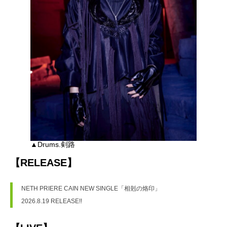
▲Drums.剣路
【RELEASE】
NETH PRIERE CAIN NEW SINGLE「相剋の烙印」
2026.8.19 RELEASE!!