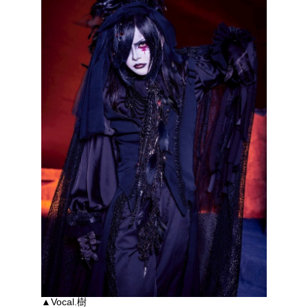
▲Vocal.樹