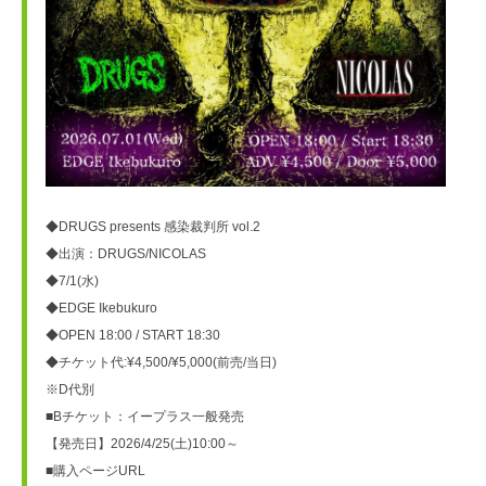
◆DRUGS presents 感染裁判所 vol.2
◆出演：DRUGS/NICOLAS
◆7/1(水)
◆EDGE Ikebukuro
◆OPEN 18:00 / START 18:30
◆チケット代:¥4,500/¥5,000(前売/当日)
※D代別
■Bチケット：イープラス一般発売
【発売日】2026/4/25(土)10:00～
■購入ページURL