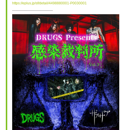
https://eplus.jp/sf/detail/4498880001-P0030001
-----------------------------------