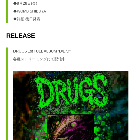
◆8月28日(金)
◆WOMB SHIBUYA
◆詳細:後日発表
RELEASE
DRUGS 1st FULL ALBUM ”D/D/D”
各種ストリーミングにて配信中