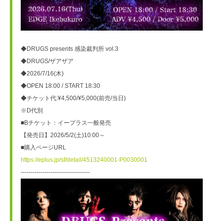
◆DRUGS presents 感染裁判所 vol.3
◆DRUGS/ザアザア
◆2026/7/16(木)
◆OPEN 18:00 / START 18:30
◆チケット代:¥4,500/¥5,000(前売/当日)
※D代別
■Bチケット：イープラス一般発売
【発売日】2026/5/2(土)10:00～
■購入ページURL
https://eplus.jp/sf/detail/4513240001-P0030001
-----------------------------------