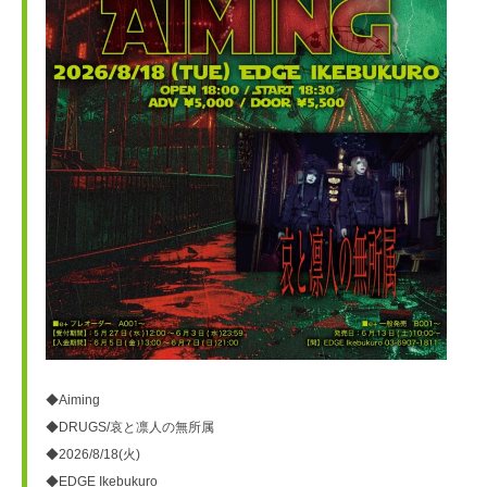
◆Aiming
◆DRUGS/哀と凛人の無所属
◆2026/8/18(火)
◆EDGE Ikebukuro