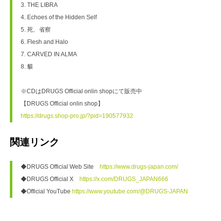
3. THE LIBRA
4. Echoes of the Hidden Self
5. 死、省察
6. Flesh and Halo
7. CARVED IN ALMA
8. 貘
※CDはDRUGS Official onlin shopにて販売中
【DRUGS Official onlin shop】
https://drugs.shop-pro.jp/?pid=190577932
関連リンク
◆DRUGS Official Web Site　
https://www.drugs-japan.com/
◆DRUGS Official X　
https://x.com/DRUGS_JAPAN666
◆Official YouTube 
https://www.youtube.com/@DRUGS-JAPAN