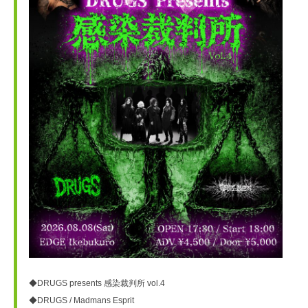
◆DRUGS presents 感染裁判所 vol.4
◆DRUGS / Madmans Esprit