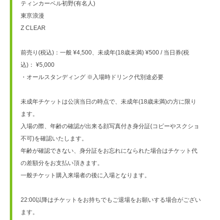
ティンカーベル初野(有名人)
東亰浪漫
Z CLEAR
前売り(税込)：一般 ¥4,500、未成年(18歳未満) ¥500 / 当日券(税
込)： ¥5,000　
・オールスタンディング ※入場時ドリンク代別途必要　
未成年チケットは公演当日の時点で、未成年(18歳未満)の方に限り
ます。
入場の際、年齢の確認が出来る顔写真付き身分証(コピーやスクショ
不可)を確認いたします。
年齢が確認できない、身分証をお忘れになられた場合はチケット代
の差額分をお支払い頂きます。
一般チケット購入来場者の後に入場となります。
22:00以降はチケットをお持ちでもご退場をお願いする場合がござい
ます。