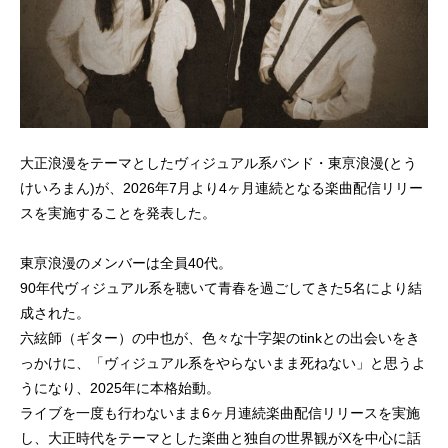
大正浪漫をテーマとしたヴィジュアル系バンド・東亰浪漫(とう
けいろまん)が、2026年7月より4ヶ月連続となる楽曲配信リリー
スを実施することを発表した。
東亰浪漫のメンバーは全員40代。
90年代ヴィジュアル系を聴いて青春を過ごしてきた5名により結
成された。
六絃師（ギター）の中也が、色々な十字架のtinkとの出会いをき
っかけに、「ヴィジュアル系をやらないまま死ねない」と思うよ
うになり、2025年に本格始動。
ライブを一度も行わないまま6ヶ月連続楽曲配信リリースを実施
し、大正時代をテーマとした楽曲と独自の世界観がXを中心に話