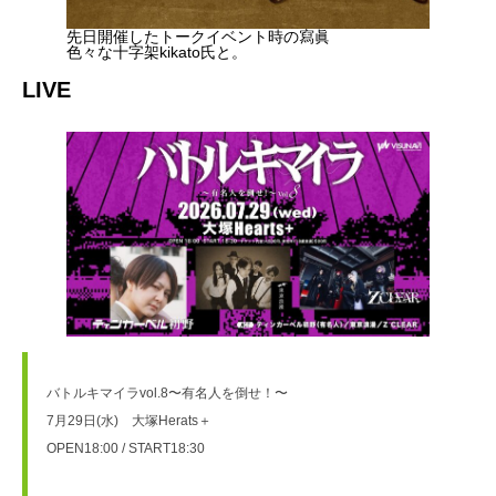
先日開催したトークイベント時の寫眞
色々な十字架kikato氏と。
LIVE
バトルキマイラvol.8〜有名人を倒せ！〜
7月29日(水)　大塚Herats＋
OPEN18:00 / START18:30