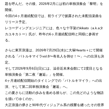
題を呼んだ。その後、2026年2月には初の単独演奏会「黎明」を
開催。
今回の4ヶ月連続配信では、初ライブで披露された未配信楽曲を
リリース予定。
レコーディングエンジニアには、色々な十字架のkikato（a.k.aタ
カユキカトー）氏が、昨年の6ヶ月連続配信時と同様に参画す
る。
さらに東亰浪漫は、2026年7月29日(水)に大塚Hearts＋にて開催
される「バトルキマイラvol.8〜有名人を倒せ！〜」への出演も決
定。
そして2026年9月6日(日)には、澁谷近未来会館にて2度目となる
単独演奏会「第二夜『邂逅』」を開催。
4ヶ月連続配信開始のタイミングでの「バトルキマイラ」への出
演、そして第二回単独演奏会「邂逅」へ。
この夏さらに活動の歩みを進める彼らが、この先どのような物語
を描いてゆくのか。
大正浪漫の儚さと90年代ヴィジュアル系の残響を纏ったその世界