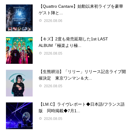
【Quattro Cantare】始動以来初ライブを豪華
ゲスト陣と...
2026.08.06
【キズ】2度も発売延期した1st LAST
ALBUM『極楽より極...
2026.08.05
【生熊耕治】「リリー」リリース記念ライブ開
催決定 東京ワンマン＆大...
2026.08.05
【LM.C】ライヴレポート◆日本語/フランス語
版 同時掲載◆7月1...
2026.08.05