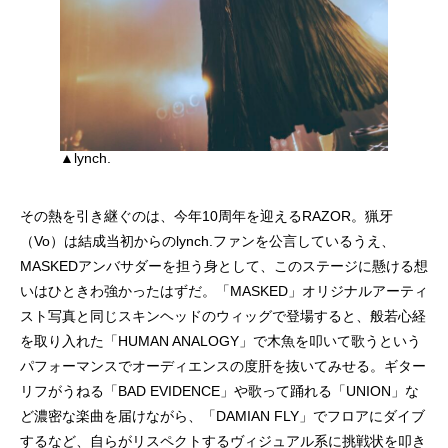
▲lynch.
その熱を引き継ぐのは、今年10周年を迎えるRAZOR。猟牙
（Vo）は結成当初からのlynch.ファンを公言しているうえ、
MASKEDアンバサダーを担う身として、このステージに懸ける想
いはひときわ強かったはずだ。「MASKED」オリジナルアーティ
スト写真と同じスキンヘッドのウィッグで登場すると、般若心経
を取り入れた「HUMAN ANALOGY」で木魚を叩いて歌うという
パフォーマンスでオーディエンスの度肝を抜いてみせる。ギター
リフがうねる「BAD EVIDENCE」や歌って踊れる「UNION」な
ど濃密な楽曲を届けながら、「DAMIAN FLY」でフロアにダイブ
するなど、自らがリスペクトするヴィジュアル系に挑戦状を叩き