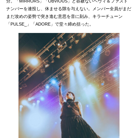
分。「MIRRORS」「OBVIOUS」と容赦ないヘヴィ＆ファスト
ナンバーを連投し、休ませる隙を与えない。メンバー全員がまだ
まだ攻めの姿勢で突き進む意思を音に刻み、キラーチューン
「PULSE_」「ADORE」で堂々締め括った。