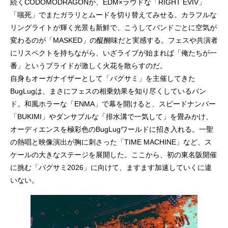
続くCODOMODRAGONが、EDM×ラウドな「RIGHT EVIV」
「嗤死」でまたガラリとムードを切り替えてみせる。カラフルな
リングライトが輝く光景も新鮮で、こうしてバンドごとに空気が
変わるのが「MASKED」の醍醐味だと実感する。フェスや共演者
にリスペクトを持ちながら、いざライブが始まれば「俺たちが一
番」というプライドが激しく火花を散らすのだ。
自身もオーガナイザーとして「バグサミ」を主催してきた
BugLugは、まさにフェスの相乗効果を知り尽くしているバン
ド。和風ホラーな「ENMA」で幕を開けると、スピードナンバー
「BUKIMI」やダンサブルな「排水溝で一気して」を畳みかけ、
オーディエンスを極彩色のBugLugワールドに招き入れる。一聖
の熱唱と映像演出が胸に刺さった「TIME MACHINE」など、ス
ケールの大きなステージを展開した。ここから、初の東名阪開催
に挑む「バグサミ2026」に向けて、ますます加速していくに違
いない。