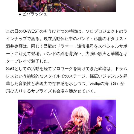
▲ビバラッシュ
この日のO-WESTのもうひとつの特徴は、ソロプロジェクトのラ
インナップである。現在活動休止中のバンド・己龍のギタリスト
酒井参輝は、同じく己龍のドラマー・遠海准司をスペシャルサポ
ートに迎えて登場。バンドの絆を背負い、力強い歌声と華麗なギ
タープレイで魅了した。
SuGとしての活動を経てソロワークを続けてきた武瑠は、ドラム
レスという挑戦的なスタイルでのステージ。幅広いジャンルを昇
華した音楽性と表現力で存在感を示しつつ、vistlipの海（G）が
飛び入りするサプライズも会場を沸かせていく。