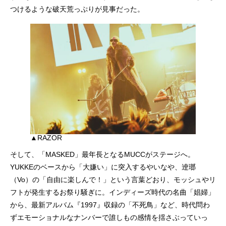
つけるような破天荒っぷりが見事だった。
▲RAZOR
そして、「MASKED」最年長となるMUCCがステージへ。
YUKKEのベースから「大嫌い」に突入するやいなや、逹瑯
（Vo）の「自由に楽しんで！」という言葉どおり、モッシュやリ
フトが発生するお祭り騒ぎに。インディーズ時代の名曲「娼婦」
から、最新アルバム『1997』収録の「不死鳥」など、時代問わ
ずエモーショナルなナンバーで誰しもの感情を揺さぶっていっ