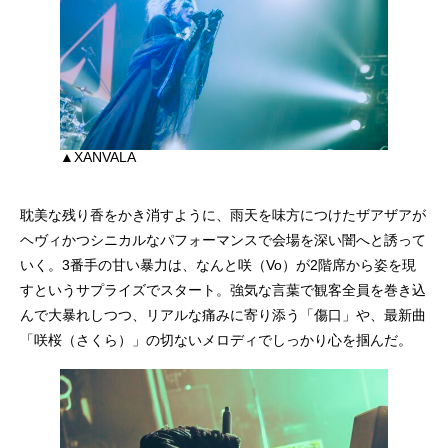
▲XANVALA
耽美な残り香をかき消すように、雨天を味方につけたザアザアが
ヘヴィかつシニカルなパフォーマンスで会場を深い闇へと誘って
いく。3番手の甘い暴力は、なんと咲（Vo）が2階席から姿を現
すというサプライズでスタート。強気な言葉で観客全員を巻き込
んで大暴れしつつ、リアルな痛みに寄り添う「傷口」や、最新曲
「咲桜（さくら）」の切ないメロディでしっかり心を掴んだ。