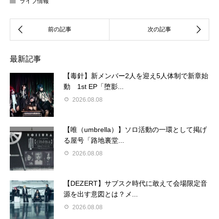
ライブ情報
最新記事
【毒針】新メンバー2人を迎え5人体制で新章始
動 1st EP「堕影...
2026.08.08
【唯（umbrella）】ソロ活動の一環として掲げ
る屋号「路地裏堂...
2026.08.08
【DEZERT】サブスク時代に敢えて会場限定音
源を出す意図とは？メ...
2026.08.08