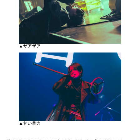
▲ザアザア
▲甘い暴力