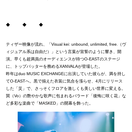
◆ ◆ ◆
ティザー映像が流れ、「Visual kei: unbound, unlimited, free.（ヴ
ィジュアル系は自由だ）」という言葉が宣誓のように響き、開
演。早くも超満員のオーディエンスが待つO-EASTのステージ
に、トップバッターを務めるXANVALAが登場した。
昨年はduo MUSIC EXCHANGEに出演していた彼らが、満を持し
てO-EASTへ。黒で揃えた衣装に気合を漲らせ、4月にリリース
した「災」で、さっそくフロアを激しくも美しい世界に変える。
巽（Vo）の艶やかな歌声に包まれるバラード「後悔に咲く花」な
ど多彩な楽曲で「MASKED」の開幕を飾った。