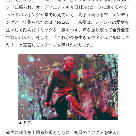
ンドに煽られ、オーディエンスも今日1日のピークに達するべく
ヘッドバンギングや拳で応えていく。高まり続ける中、エンディ
ングとして贈られたのは「R/E/D/」。来夢は、シーンへの愛憎を
生々しく刻んだリリックを、膝をつき、声を振り絞って全身全霊
で歌い叫んだ。そして、「これが今を生きるヴィジュアルロック
だ！」と宣言してステージを降りたのだった。
▲キズ
確実に昨年を上回る熱量とともに、初日の全アクトを終えた