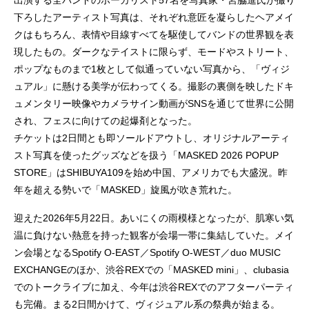
出演する全バンドのボーカリスト57名を写真家・宮脇進氏が撮り
下ろしたアーティスト写真は、それぞれ意匠を凝らしたヘアメイ
クはもちろん、表情や目線すべてを駆使してバンドの世界観を表
現したもの。ダークなテイストに限らず、モードやストリート、
ポップなものまで1枚として似通っていない写真から、「ヴィジ
ュアル」に懸ける美学が伝わってくる。撮影の裏側を映したドキ
ュメンタリー映像やカメラサイン動画がSNSを通じて世界に公開
され、フェスに向けての起爆剤となった。
チケットは2日間とも即ソールドアウトし、オリジナルアーティ
スト写真を使ったグッズなどを扱う「MASKED 2026 POPUP
STORE」はSHIBUYA109を始め中国、アメリカでも大盛況。昨
年を超える勢いで「MASKED」旋風が吹き荒れた。
迎えた2026年5月22日。あいにくの雨模様となったが、肌寒い気
温に負けない熱意を持った観客が会場一帯に集結していた。メイ
ン会場となるSpotify O-EAST／Spotify O-WEST／duo MUSIC
EXCHANGEのほか、渋谷REXでの「MASKED mini」、clubasia
でのトークライブに加え、今年は渋谷REXでのアフターパーティ
も完備。まる2日間かけて、ヴィジュアル系の祭典が始まる。