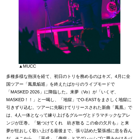
▲MUCC
多種多様な熱演を経て、初日のトリを務めるのはキズ。4月に全
国ツアー「鳳凰焔巡」を終えたばかりのライブモードで
「MASKED 2026」に降臨した。来夢（Vo）が「いくぞ、
MASKED！！」と一喝し、「地獄」でO-EASTをまさしく地獄に
引きずり込む。ツアーに先駆けてリリースされた新曲「鳳凰」で
は、4人一体となって練り上げるグルーヴとドラマチックなアレ
ンジが圧巻。「魅つけてくれ 紡ぎ散る この命の欠片も」と来
夢が狂おしく歌い上げる最後まで、張り詰めた緊張感に息を呑ん
だ。そこから、「平成」「傷痕」とアグレッシブに畳みかけるバ