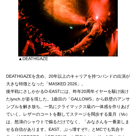
▲DEATHGAZE
DEATHGAZEを含め、20年以上のキャリアを持つバンドの出演が
大きな特徴となった「MASKED 2026」。
後半戦にさしかかるO-EASTには、昨年20周年イヤーを駆け抜け
たlynch.が姿を現した。1曲目の「GALLOWS」から鉄壁のアンサ
ンブルを解き放ち、一気にクライマックス級の一体感を作りあげ
ていく。レザーのコートを翻してステージを闊歩する葉月（Vo）
は、怒濤のシャウトで煽るだけでなく、「みなさんを一番楽しま
せる自信があります。EAST、ぶっ壊すぞ!!」とMCでも気合十