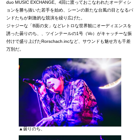
duo MUSIC EXCHANGE。4回に渡っておこなわれたオーディシ
ョンを勝ち抜いた若手を始め、シーンの新たな台風の目となるバ
ンドたちが刺激的な競演を繰り広げた。
ジャジーな「B面の女」などレトロな世界観にオーディエンスを
誘った曇りのち、、ツインテールの1号（Vo）がキャッチーな振
付けで盛り上げたRorschach.incなど、サウンドも魅せ方も千差
万別だ。
▲曇りのち、