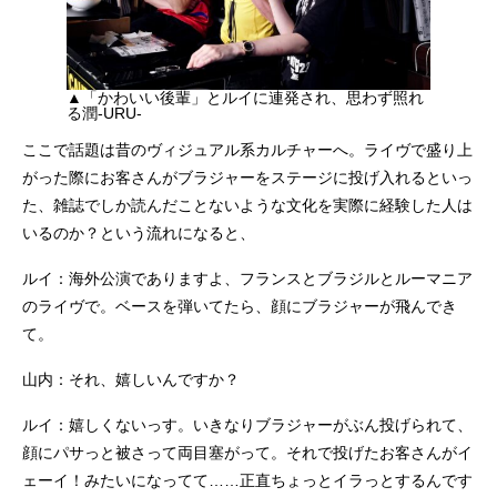
▲「かわいい後輩」とルイに連発され、思わず照れ
る潤-URU-
ここで話題は昔のヴィジュアル系カルチャーへ。ライヴで盛り上
がった際にお客さんがブラジャーをステージに投げ入れるといっ
た、雑誌でしか読んだことないような文化を実際に経験した人は
いるのか？という流れになると、
ルイ：海外公演でありますよ、フランスとブラジルとルーマニア
のライヴで。ベースを弾いてたら、顔にブラジャーが飛んでき
て。
山内：それ、嬉しいんですか？
ルイ：嬉しくないっす。いきなりブラジャーがぶん投げられて、
顔にパサっと被さって両目塞がって。それで投げたお客さんがイ
ェーイ！みたいになってて……正直ちょっとイラっとするんです