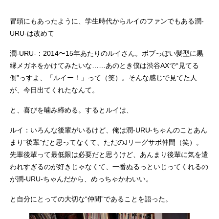
冒頭にもあったように、学生時代からルイのファンでもある潤-
URU-は改めて
潤-URU-：2014〜15年あたりのルイさん。ボブっぽい髪型に黒
縁メガネをかけてみたいな……あのとき僕は渋谷AXで“見てる
側”っすよ、「ルイー！」って（笑）。そんな感じで見てた人
が、今日出てくれたなんて。
と、喜びを噛み締める。するとルイは、
ルイ：いろんな後輩がいるけど、俺は潤-URU-ちゃんのことあん
まり“後輩”だと思ってなくて、ただのJリーグサポ仲間（笑）。
先輩後輩って最低限は必要だと思うけど、あんまり後輩に気を遣
われすぎるのが好きじゃなくて、一番ぬるっといじってくれるの
が潤-URU-ちゃんだから、めっちゃかわいい。
と自分にとっての大切な“仲間”であることを語った。