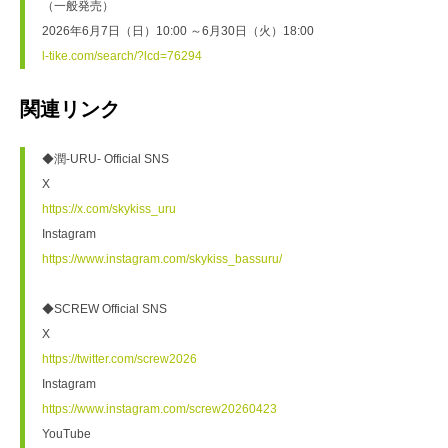
（一般発売）
2026年6月7日（日）10:00 ～6月30日（火）18:00
l-tike.com/search/?lcd=76294
関連リンク
◆潤-URU- Official SNS
X
https://x.com/skykiss_uru
Instagram
https://www.instagram.com/skykiss_bassuru/
◆SCREW Official SNS
X
https://twitter.com/screw2026
Instagram
https://www.instagram.com/screw20260423
YouTube