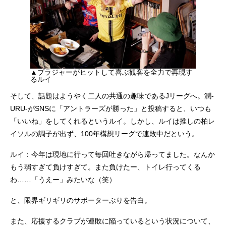
▲ブラジャーがヒットして喜ぶ観客を全力で再現す
るルイ
そして、話題はようやく二人の共通の趣味であるJリーグへ。潤-
URU-がSNSに「アントラーズが勝った」と投稿すると、いつも
「いいね」をしてくれるというルイ。しかし、ルイは推しの柏レ
イソルの調子が出ず、100年構想リーグで連敗中だという。
ルイ：今年は現地に行って毎回吐きながら帰ってました。なんか
もう弱すぎて負けすぎて。また負けたー、トイレ行ってくる
わ……「うえー」みたいな（笑）
と、限界ギリギリのサポーターぶりを告白。
また、応援するクラブが連敗に陥っているという状況について、