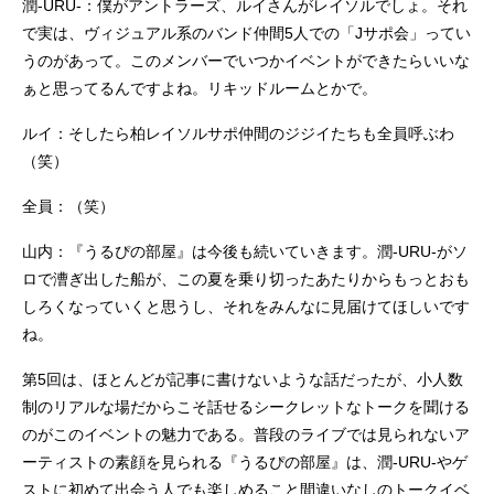
潤-URU-：僕がアントラーズ、ルイさんがレイソルでしょ。それ
で実は、ヴィジュアル系のバンド仲間5人での「Jサポ会」ってい
うのがあって。このメンバーでいつかイベントができたらいいな
ぁと思ってるんですよね。リキッドルームとかで。
ルイ：そしたら柏レイソルサポ仲間のジジイたちも全員呼ぶわ
（笑）
全員：（笑）
山内：『うるぴの部屋』は今後も続いていきます。潤-URU-がソ
ロで漕ぎ出した船が、この夏を乗り切ったあたりからもっとおも
しろくなっていくと思うし、それをみんなに見届けてほしいです
ね。
第5回は、ほとんどが記事に書けないような話だったが、小人数
制のリアルな場だからこそ話せるシークレットなトークを聞ける
のがこのイベントの魅力である。普段のライブでは見られないア
ーティストの素顔を見られる『うるぴの部屋』は、潤-URU-やゲ
ストに初めて出会う人でも楽しめること間違いなしのトークイベ