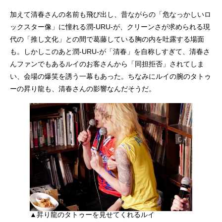
加えて清春さんの名前も飛び出し、昔ながらの「危なっかしいロ
ックスター像」に憧れる潤-URU-が、クリーンさが求められる現
代の「推し文化」との間で葛藤している胸の内を吐露する場面
も。しかしこのあと潤-URU-が「清春」を自称しすぎて、清春さ
んファンでもあるルイのお客さんから「同担拒否」されてしま
い、会場の爆笑を誘う一幕もあった。ちなみにルイの腕のタトゥ
ーの昇り龍も、清春さんの影響なんだそうだ。
▲昇り龍のタトゥーを見せてくれるルイ