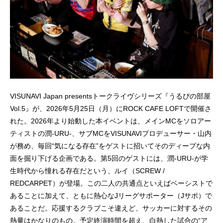
VISUNAVI Japan presentsトークライヴシリーズ『うるぴの部屋
Vol.5』が、2026年5月25日（月）にROCK CAFE LOFTで開催さ
れた。2026年より始動した本イベントは、メインMCをソロアー
ティストの潤-URU-、サブMCをVISUNAVIプロデューサー・山内
が務め、毎回“気になる存在”をゲストに招いてそのディープな内
面を掘り下げる企画である。第5回のゲストには、潤-URU-が学
生時代から憧れる存在だという、ルイ（SCREW /
REDCARPET）が登場。この二人の共通点といえばベーシストで
あることに加えて、ともに熱心なJリーグサポーター（Jサポ）で
あることだ。応援するクラブこそ違えど、サッカーに対するその
熱量はかなりのもの。予定終演時間を超え、白熱した試合の“ア