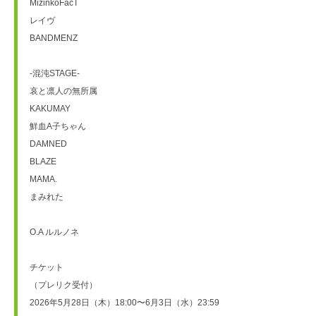
MizinkoFacT
レイヴ
BANDMENZ
-混沌STAGE-
哀と凛人の無所属
KAKUMAY
鮮血A子ちゃん
DAMNED
BLAZE
MAMA.
まみれた
O.A ルルノネ
チケット
（プレリク受付）
2026年5月28日（木）18:00〜6月3日（水）23:59