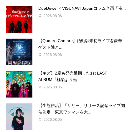
DuelJewel × VISUNAVI Japanコラム企画「俺...
2026.08.06
【Quattro Cantare】始動以来初ライブを豪華
ゲスト陣と...
2026.08.06
【キズ】2度も発売延期した1st LAST
ALBUM『極楽より極...
2026.08.05
【生熊耕治】「リリー」リリース記念ライブ開
催決定 東京ワンマン＆大...
2026.08.05