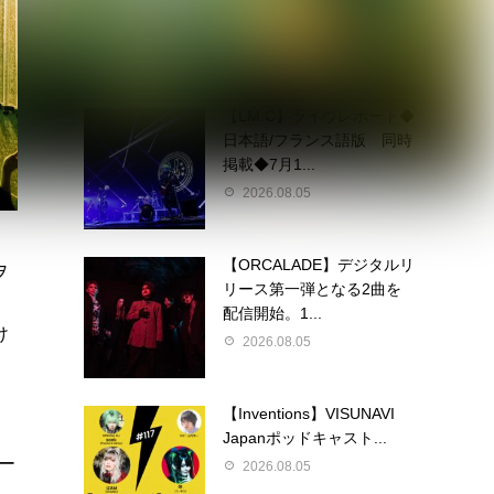
定 東京ワンマン＆大...
2026.08.05
【LM.C】ライヴレポート◆
日本語/フランス語版 同時
掲載◆7月1...
2026.08.05
【ORCALADE】デジタルリ
ヲ
リース第一弾となる2曲を
配信開始。1...
け
2026.08.05
【Inventions】VISUNAVI
Japanポッドキャスト...
ー
2026.08.05