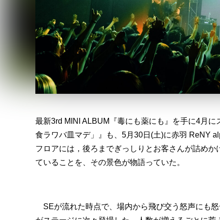
最新3rd MINI ALBUM『毒にも薬にも』を手
食ラワバ皿マデ」』も、5月30日(土)に赤羽 ReNY 
フロアには，後ろまでぎっしりとお客さんが詰めか
ていることを、その景色が物語っていた。
SEが流れた時点で、場内から飛び交う怒声にも怒