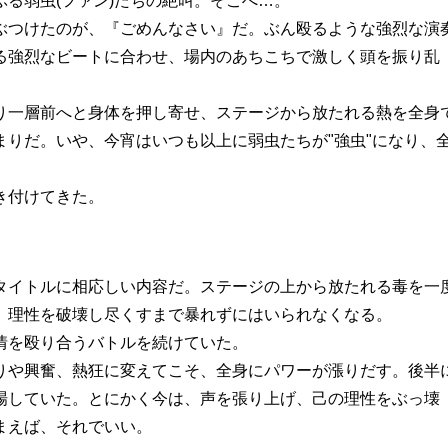
る弱虫(ファン)たちの絶叫。そこへ…。
ぶつけたのが、『ごめんなさい』だ。ぶん殴るような強烈な演
る強烈なビートに合わせ、場内のあちこちで激しく頭を振り乱
り一層前へと身体を押し寄せ、ステージから放たれる熱を全身
りだ。いや、今宵はいつも以上に弱虫たちが"強虫"になり、
き付けてきた。
タイトルに相応しい内容だ。ステージの上から放たれる毒を一
、理性を破壊し尽くすまで暴れずにはいられなくなる。
情を殴り合うバトルを続けていた。
りや興奮、熱狂に変えてこそ、全身にパワーが漲りだす。後半
場していた。とにかく今は、声を張り上げ、己の理性をぶっ壊
まえば、それでいい。