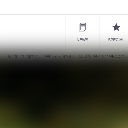
NEWS
SPECIAL
AL＞2026年5月30日(土)赤羽ReNY alpha◆ここにいる弱虫(ファン)たちは知っている。気力や体力の限界を超えた先にこ
単独公演ツアー「毒ヲ食ラワバ皿マデ」
ReNY alpha◆ここにいる弱虫(ファン)たち
を超えた先にこそ、本当の快楽があるこ
で"ぐるぐる巻き"にした、ミスイのファ