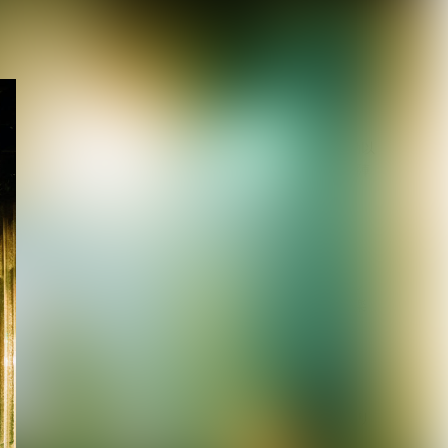
DuelJewel × VISUNAVI
Japanコラム企画「俺...
2026.08.06
【Quattro Cantare】始動以
来初ライブを豪華ゲスト陣
と...
2026.08.06
【キズ】2度も発売延期し
た1st LAST ALBUM『極楽
より極...
2026.08.05
【生熊耕治】「リリー」リ
リース記念ライブ開催決