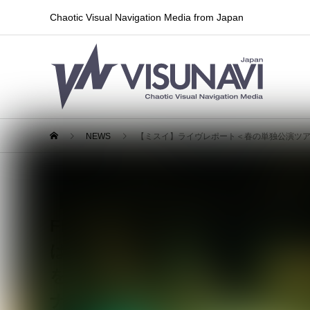
Chaotic Visual Navigation Media from Japan
NEWS
【ミスイ】ライヴレポート＜春の単独公演ツアー「毒ヲ食ラワバ皿マデ」FIN
【ミスイ】ライヴレポート＜春の
FINAL＞2026年5月30日(土)赤羽
は知っている。気力や体力の限界
を。満員の弱虫たちを熱狂と興奮
ナル公演！