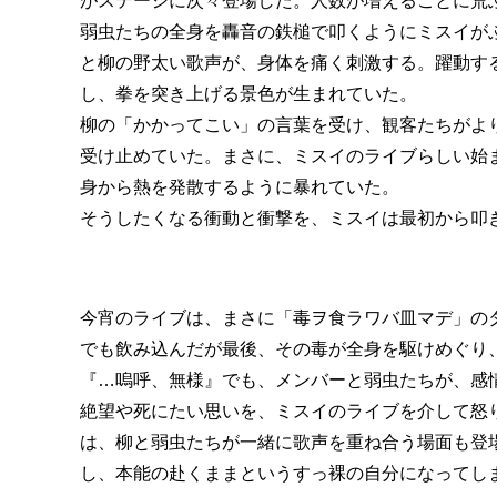
がステージに次々登場した。人数が増えるごとに荒ぶ
弱虫たちの全身を轟音の鉄槌で叩くようにミスイが
と柳の野太い歌声が、身体を痛く刺激する。躍動す
し、拳を突き上げる景色が生まれていた。
柳の「かかってこい」の言葉を受け、観客たちがよ
受け止めていた。まさに、ミスイのライブらしい始ま
身から熱を発散するように暴れていた。
そうしたくなる衝動と衝撃を、ミスイは最初から叩
今宵のライブは、まさに「毒ヲ食ラワバ皿マデ」の
でも飲み込んだが最後、その毒が全身を駆けめぐり
『…嗚呼、無様』でも、メンバーと弱虫たちが、感
絶望や死にたい思いを、ミスイのライブを介して怒
は、柳と弱虫たちが一緒に歌声を重ね合う場面も登
し、本能の赴くままというすっ裸の自分になってし