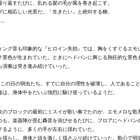
繰り返すたびに、乱れる髪の毛が風を巻き起こす。
ブに相応しい光景だ。「生きたい」と絶叫する柳。
…。
ング音も印象的な『ヒロイン失効』では、胸をくすぐるエモ
す景色が生まれていた。ときにヘドバンに興じる熱狂的な景色
ら演奏は突き進み続けていった。
この日の弱虫たち。すでに自分の理性を破壊し、人であるこ
毒は、身体中をだいぶ強烈に駆け巡っているようだ。
のブロックの最初にミスイが歌い奏でたのが、エモメロな歌
つも、楽器陣が歪む轟音を浴びせるたびに、フロアにヘドバン
するように、多くの手が左右に揺れていた。
を揺らし、身体と頭を激しく揺さぶり続けていった。歌心で弱