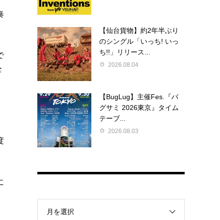
奏
【仙台貨物】約2年半ぶり
のシングル「いっち! いっ
ち!!」リリース...
で
2026.08.04
全
【BugLug】主催Fes.『バ
グサミ 2026東京』タイム
テーブ...
2026.08.03
度
に
月を選択