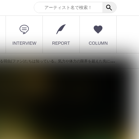
INTERVIEW
REPORT
COLUMN
そ、本当の快楽があることを。満員の弱虫たちを熱狂と興奮で"ぐるぐる巻き"にした、ミスイのファイナル公演！
最新記事
[ kei ]、8月12日Veats
Shibuya公演に Sho...
と
2026.08.07
イ