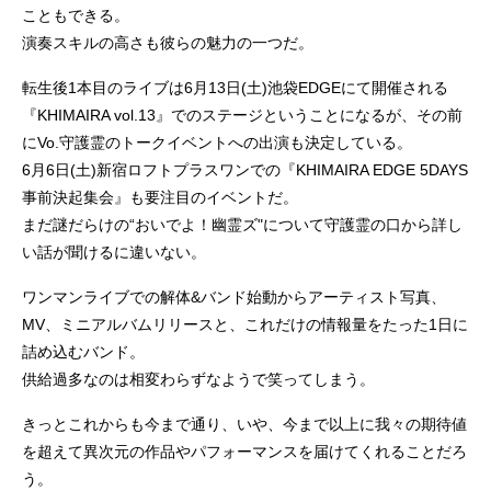
こともできる。
演奏スキルの高さも彼らの魅力の一つだ。
転生後1本目のライブは6月13日(土)池袋EDGEにて開催される
『KHIMAIRA vol.13』でのステージということになるが、その前
にVo.守護霊のトークイベントへの出演も決定している。
6月6日(土)新宿ロフトプラスワンでの『KHIMAIRA EDGE 5DAYS
事前決起集会』も要注目のイベントだ。
まだ謎だらけの“おいでよ！幽霊ズ"について守護霊の口から詳し
い話が聞けるに違いない。
ワンマンライブでの解体&バンド始動からアーティスト写真、
MV、ミニアルバムリリースと、これだけの情報量をたった1日に
詰め込むバンド。
供給過多なのは相変わらずなようで笑ってしまう。
きっとこれからも今まで通り、いや、今まで以上に我々の期待値
を超えて異次元の作品やパフォーマンスを届けてくれることだろ
う。