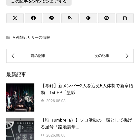
この記事をSNSでシェアする
MV情報
,
リリース情報
最新記事
【毒針】新メンバー2人を迎え5人体制で新章始
動 1st EP「堕影...
2026.08.08
【唯（umbrella）】ソロ活動の一環として掲げ
る屋号「路地裏堂...
2026.08.08