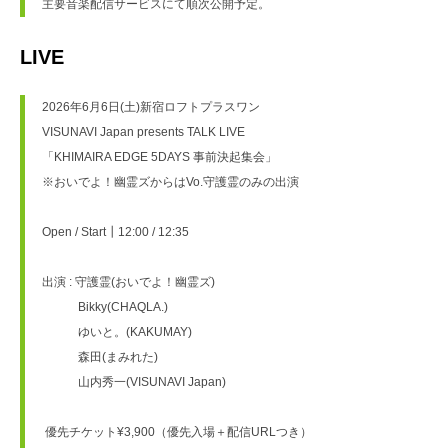
主要音楽配信サービスにて順次公開予定。
LIVE
2026年6月6日(土)新宿ロフトプラスワン
VISUNAVI Japan presents TALK LIVE
「KHIMAIRA EDGE 5DAYS 事前決起集会」
※おいでよ！幽霊ズからはVo.守護霊のみの出演
Open / Start┃12:00 / 12:35
出演 : 守護霊(おいでよ！幽霊ズ)
　　　Bikky(CHAQLA.)
　　　ゆいと。(KAKUMAY)
　　　森田(まみれた)
　　　山内秀一(VISUNAVI Japan)
 優先チケット¥3,900（優先入場＋配信URLつき）