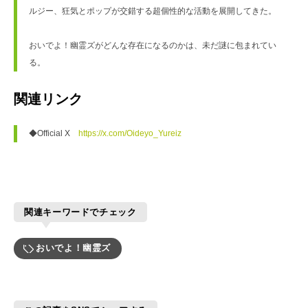
ルジー、狂気とポップが交錯する超個性的な活動を展開してきた。
おいでよ！幽霊ズがどんな存在になるのかは、未だ謎に包まれてい
る。
関連リンク
◆Official X　
https://x.com/Oideyo_Yureiz
関連キーワードでチェック
おいでよ！幽霊ズ