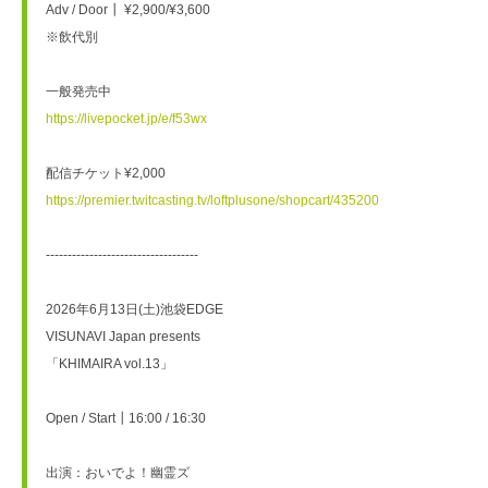
Adv / Door┃ ¥2,900/¥3,600
※飲代別
一般発売中
https://livepocket.jp/e/f53wx
配信チケット¥2,000
https://premier.twitcasting.tv/loftplusone/shopcart/435200
-----------------------------------
2026年6月13日(土)池袋EDGE
VISUNAVI Japan presents
「KHIMAIRA vol.13」
Open / Start┃16:00 / 16:30
出演：おいでよ！幽霊ズ