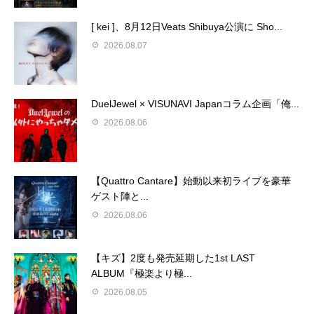
[ kei ]、8月12日Veats Shibuya公演に Sho...
2026.08.07
DuelJewel × VISUNAVI Japanコラム企画「俺...
2026.08.06
【Quattro Cantare】始動以来初ライブを豪華
ゲスト陣と...
2026.08.06
【キズ】2度も発売延期した1st LAST
ALBUM『極楽より極...
2026.08.05