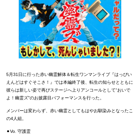
5月31日に行った赤い幽霊解体＆転生ワンマンライブ『はっぴい
えんどはすぐそこさ！』では本編終了後、転生の知らせとともに
彼らは新しい姿で再びステージへ上りアンコールとして“おいで
よ！幽霊ズ"のお披露目パフォーマンスを行った。
メンバーは変わらず、赤い幽霊としてもはやお馴染みとなったこ
の4人組。
⚫︎Vo. 守護霊