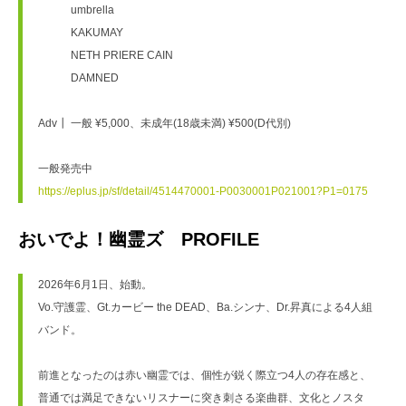
　　　umbrella
　　　KAKUMAY
　　　NETH PRIERE CAIN
　　　DAMNED
Adv┃ 一般 ¥5,000、未成年(18歳未満) ¥500(D代別)
一般発売中
https://eplus.jp/sf/detail/4514470001-P0030001P021001?P1=0175
おいでよ！幽霊ズ PROFILE
2026年6月1日、始動。
Vo.守護霊、Gt.カービー the DEAD、Ba.シンナ、Dr.昇真による4人組
バンド。
前進となったのは赤い幽霊では、個性が鋭く際立つ4人の存在感と、
普通では満足できないリスナーに突き刺さる楽曲群、文化とノスタ