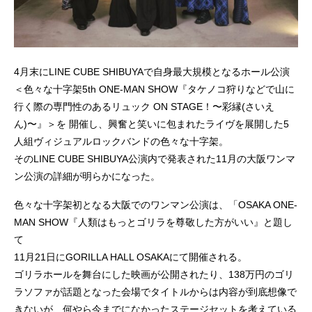
4月末にLINE CUBE SHIBUYAで自身最大規模となるホール公演
＜色々な十字架5th ONE-MAN SHOW『タケノコ狩りなどで山に
行く際の専門性のあるリュック ON STAGE！〜彩縁(さいえ
ん)〜』＞を 開催し、興奮と笑いに包まれたライヴを展開した5
人組ヴィジュアルロックバンドの色々な十字架。
そのLINE CUBE SHIBUYA公演内で発表された11月の大阪ワンマ
ン公演の詳細が明らかになった。
色々な十字架初となる大阪でのワンマン公演は、「OSAKA ONE-
MAN SHOW『人類はもっとゴリラを尊敬した方がいい』と題し
て
11月21日にGORILLA HALL OSAKAにて開催される。
ゴリラホールを舞台にした映画が公開されたり、138万円のゴリ
ラソファが話題となった会場でタイトルからは内容が到底想像で
きないが、何やら今までになかったステージセットを考えている