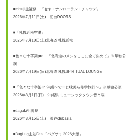
■misuji生誕祭　『セヤ・ナンローラン・チャウデ』
2026年7月11日(土)　初台DOORS
■『札幌近松空港』
2026年7月18日(土)北海道 札幌近松
■色々な十字架pre　『北海道のメシをここに全て集めて』※単独公
演
2026年7月19日(日)北海道 札幌SPIRITUAL LOUNGE　
■『色々な十字架 in 沖縄〜でーじ耽美ら修学旅行〜』※単独公演
2026年8月1日(日)　沖縄県 ミュージックタウン音市場　
■dagaki生誕祭
2026年8月15日(土)　渋谷clubasia
■BugLug主催Fes.『バグサミ 2026大阪』