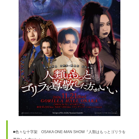
■色々な十字架　OSAKA ONE-MAN SHOW『人類はもっとゴリラを