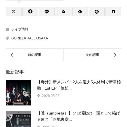
ライブ情報
GORILLA HALL OSAKA
最新記事
【毒針】新メンバー2人を迎え5人体制で新章始
動 1st EP「堕影...
2026.08.08
【唯（umbrella）】ソロ活動の一環として掲げ
る屋号「路地裏堂...
2026.08.08