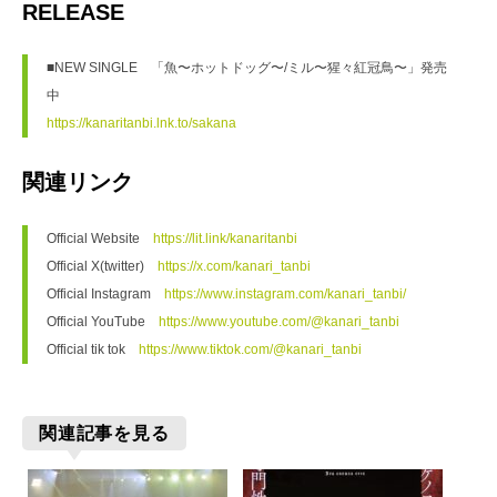
RELEASE
■NEW SINGLE　「魚〜ホットドッグ〜/ミル〜猩々紅冠鳥〜」発売
中
https://kanaritanbi.lnk.to/sakana
関連リンク
Official Website　
https://lit.link/kanaritanbi
Official X(twitter)　
https://x.com/kanari_tanbi
Official Instagram　
https://www.instagram.com/kanari_tanbi/
Official YouTube　
https://www.youtube.com/@kanari_tanbi
Official tik tok　
https://www.tiktok.com/@kanari_tanbi
関連記事を見る