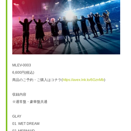
MLEV-0003  
6,600円(税込)
商品のご予約・ご購入はコチラ(
https://avex.lnk.to/6GznMb
)
収録内容
※通常盤・豪華盤共通
GLAY
01. WET DREAM
02. MERMAID