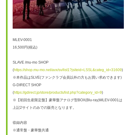
MLEV-0001
16,500円(税込)
SLAVE /mu-mo SHOP 
(
https://shop.mu-mo.net/avx/sv/list1?jsiteid=LSSL&categ_id=31609
)
※本作品はSLVE(ファンクラブ会員以外の方もお買い求めできます)
G-DIRECT SHOP
(
https://gdirect.jp/store/products/list.php?category_id=9
)
※【初回生産限定盤】豪華盤アナログ型BOX(Blu-ray)MLEV-0001は
上記2サイトのみでの販売となります。
収録内容 
※通常盤・豪華盤共通