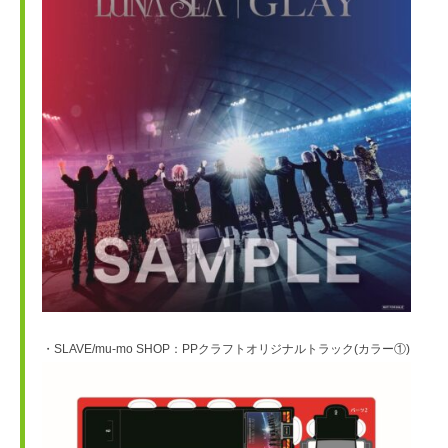
・SLAVE/mu-mo SHOP：PPクラフトオリジナルトラック(カラー①)