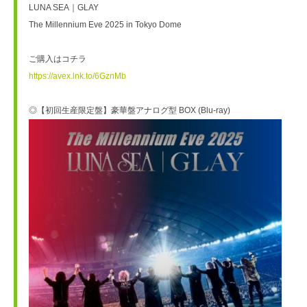
LUNA SEA｜GLAY   
The Millennium Eve 2025 in Tokyo Dome
ご購入はコチラ
https://avex.lnk.to/6GznMb
◎【初回生産限定盤】豪華盤アナログ型 BOX (Blu-ray)