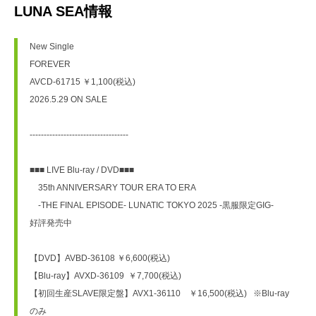
LUNA SEA情報
New Single
FOREVER
AVCD-61715 ￥1,100(税込)
2026.5.29 ON SALE
-----------------------------------
■■■ LIVE Blu-ray / DVD■■■
　35th ANNIVERSARY TOUR ERA TO ERA
　-THE FINAL EPISODE- LUNATIC TOKYO 2025 -黒服限定GIG-
好評発売中
【DVD】AVBD-36108 ￥6,600(税込)
【Blu-ray】AVXD-36109  ￥7,700(税込)
【初回生産SLAVE限定盤】AVX1-36110　￥16,500(税込)   ※Blu-ray
のみ