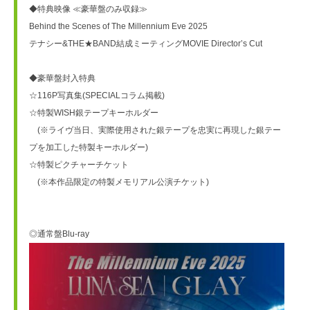
◆特典映像 ≪豪華盤のみ収録≫
Behind the Scenes of The Millennium Eve 2025
テナシー&THE★BAND結成ミーティングMOVIE Director’s Cut
◆豪華盤封入特典
☆116P写真集(SPECIALコラム掲載)
☆特製WISH銀テープキーホルダー
　(※ライヴ当日、実際使用された銀テープを忠実に再現した銀テー
プを加工した特製キーホルダー)
☆特製ピクチャーチケット
　(※本作品限定の特製メモリアル公演チケット)
◎通常盤Blu-ray