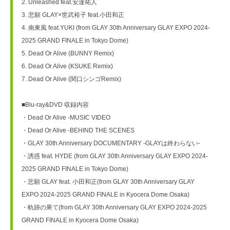
2. Unleashed feat.安達祐人
3. 悲願 GLAY×世武裕子 feat.小田和正
4. 南東風 feat.YUKI (from GLAY 30th Anniversary GLAY EXPO 2024-
2025 GRAND FINALE in Tokyo Dome)
5. Dead Or Alive (BUNNY Remix)
6. Dead Or Alive (KSUKE Remix)
7. Dead Or Alive (関口シンゴRemix)
■Blu-ray&DVD 収録内容
・Dead Or Alive -MUSIC VIDEO
・Dead Or Alive -BEHIND THE SCENES
・GLAY 30th Anniversary DOCUMENTARY -GLAYは終わらない-
・誘惑 feat. HYDE (from GLAY 30th Anniversary GLAY EXPO 2024-
2025 GRAND FINALE in Tokyo Dome)
・悲願 GLAY feat. 小田和正(from GLAY 30th Anniversary GLAY 
EXPO 2024-2025 GRAND FINALE in Kyocera Dome Osaka)
・軌跡の果て(from GLAY 30th Anniversary GLAY EXPO 2024-2025 
GRAND FINALE in Kyocera Dome Osaka)