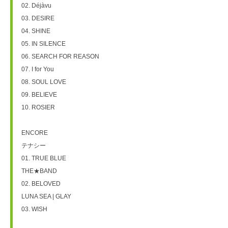
02. Déjàvu
03. DESIRE
04. SHINE
05. IN SILENCE
06. SEARCH FOR REASON
07. I for You
08. SOUL LOVE
09. BELIEVE
10. ROSIER
ENCORE
テナシー
01. TRUE BLUE
THE★BAND
02. BELOVED
LUNA SEA | GLAY
03. WISH