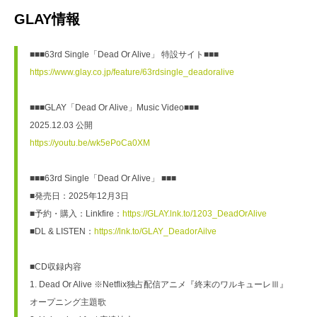
GLAY情報
■■■63rd Single「Dead Or Alive」 特設サイト■■■
https://www.glay.co.jp/feature/63rdsingle_deadoralive
■■■GLAY「Dead Or Alive」Music Video■■■
2025.12.03 公開
https://youtu.be/wk5ePoCa0XM
■■■63rd Single「Dead Or Alive」 ■■■
■発売日：2025年12月3日
■予約・購入：Linkfire：
https://GLAY.lnk.to/1203_DeadOrAlive
■DL & LISTEN：
https://lnk.to/GLAY_DeadorAilve
■CD収録内容
1. Dead Or Alive ※Netflix独占配信アニメ『終末のワルキューレⅢ』
オープニング主題歌