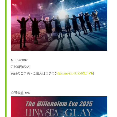
MLEV-0002
7,700円(税込)
商品のご予約・ご購入はコチラ(
https://avex.lnk.to/6GznMb
)
◎通常盤DVD