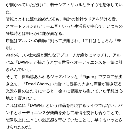
が描かれていただけに、若干シアトリカルなライヴを想像してい
た。
暗転とともに流れ始めたSEも、時計の秒針やドアを開ける音、
スマートフォンのアラーム音といった生活音が中心で、いつもの
登場時とは明らかに趣が異なる。
序盤はアルバムの曲順に則って披露され、1曲目はもちろん『未
明』。
vistlipらしい壮大感と新たなアプローチが絶妙にマッチし、アル
バム『DAWN』が描こうとする世界へオーディエンスを一気に引
き込んでいく。
そして、衝動感あふれるジャズパンクな『Figure』でフロアが沸
き立ち、『Dead Cherry』の曲中に観客の大きな声量が響き渡る
光景を目の当たりにすると、徐々に冒頭から抱いていた予想は心
地よく覆された。
これは単に『DAWN』という作品を再現するライヴではない。バ
ンドとオーディエンスが楽曲を介して感情を交わし合うことで、
想像以上に生々しい温度感を帯びていたことに、早くもハッとさ
せられたのだ。