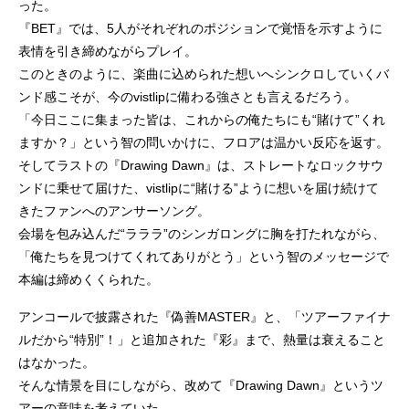
った。
『BET』では、5人がそれぞれのポジションで覚悟を示すように
表情を引き締めながらプレイ。
このときのように、楽曲に込められた想いへシンクロしていくバ
ンド感こそが、今のvistlipに備わる強さとも言えるだろう。
「今日ここに集まった皆は、これからの俺たちにも“賭けて”くれ
ますか？」という智の問いかけに、フロアは温かい反応を返す。
そしてラストの『Drawing Dawn』は、ストレートなロックサウ
ンドに乗せて届けた、vistlipに“賭ける”ように想いを届け続けて
きたファンへのアンサーソング。
会場を包み込んだ“ラララ”のシンガロングに胸を打たれながら、
「俺たちを見つけてくれてありがとう」という智のメッセージで
本編は締めくくられた。
アンコールで披露された『偽善MASTER』と、「ツアーファイナ
ルだから“特別”！」と追加された『彩』まで、熱量は衰えること
はなかった。
そんな情景を目にしながら、改めて『Drawing Dawn』というツ
アーの意味を考えていた。