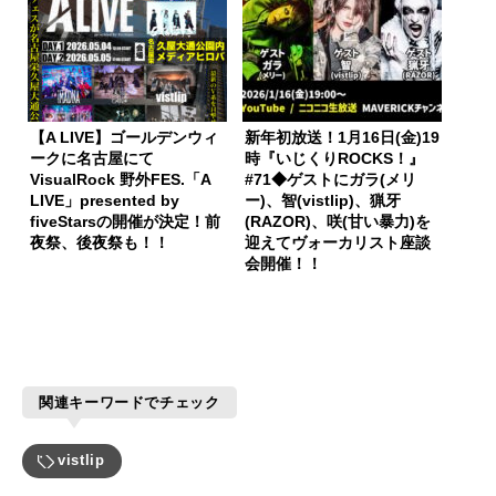
【A LIVE】ゴールデンウィ
新年初放送！1月16日(金)19
ークに名古屋にて
時『いじくりROCKS！』
VisualRock 野外FES.「A
#71◆ゲストにガラ(メリ
LIVE」presented by
ー)、智(vistlip)、猟牙
fiveStarsの開催が決定！前
(RAZOR)、咲(甘い暴力)を
夜祭、後夜祭も！！
迎えてヴォーカリスト座談
会開催！！
関連キーワードでチェック
vistlip