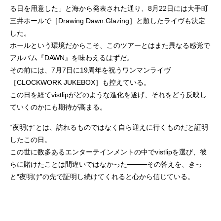
る日を用意した」と海から発表された通り、8月22日には大手町
三井ホールで［Drawing Dawn:Glazing］と題したライヴも決定
した。
ホールという環境だからこそ、このツアーとはまた異なる感覚で
アルバム『DAWN』を味わえるはずだ。
その前には、7月7日に19周年を祝うワンマンライヴ
［CLOCKWORK JUKEBOX］も控えている。
この日を経てvistlipがどのような進化を遂げ、それをどう反映し
ていくのかにも期待が高まる。
“夜明け”とは、訪れるものではなく自ら迎えに行くものだと証明
したこの日。
この世に数多あるエンターテインメントの中でvistlipを選び、彼
らに賭けたことは間違いではなかった────その答えを、きっ
と“夜明け”の先で証明し続けてくれると心から信じている。