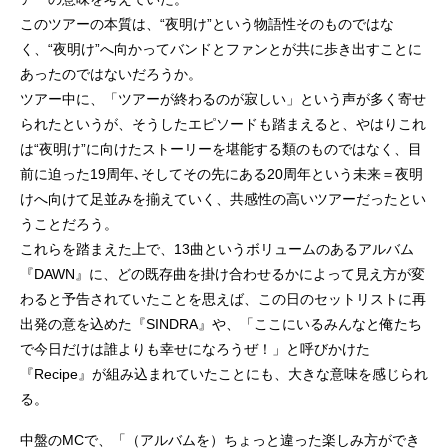
このツアーの本質は、“夜明け”という物語性そのものではな
く、“夜明け”へ向かってバンドとファンとが共に歩き出すことに
あったのではないだろうか。
ツアー中に、「ツアーが終わるのが寂しい」という声が多く寄せ
られたというが、そうしたエピソードも踏まえると、やはりこれ
は“夜明け”に向けたストーリーを堪能する類のものではなく、目
前に迫った19周年､そしてその先にある20周年という未来＝夜明
けへ向けて足並みを揃えていく、共感性の高いツアーだったとい
うことだろう。
これらを踏まえた上で、13曲というボリュームのあるアルバム
『DAWN』に、どの既存曲を掛け合わせるかによって見え方が変
わると予告されていたことを思えば、この日のセットリストに再
出発の意を込めた『SINDRA』や、「ここにいるみんなと俺たち
で今日だけは誰よりも幸せになろうぜ！」と呼びかけた
『Recipe』が組み込まれていたことにも、大きな意味を感じられ
る。
中盤のMCで、「（アルバムを）ちょっと違った楽しみ方ができ