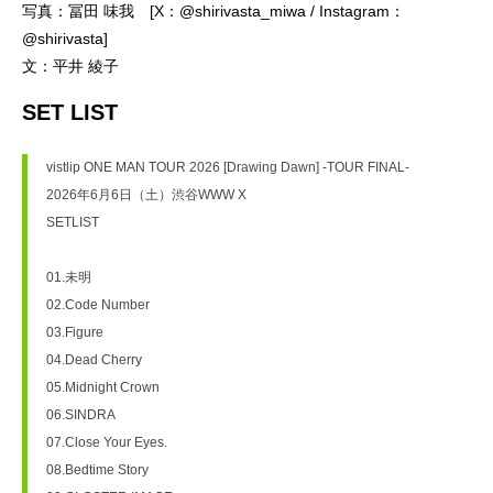
写真：冨田 味我 [X：@shirivasta_miwa / Instagram：
@shirivasta]
文：平井 綾子
SET LIST
vistlip ONE MAN TOUR 2026 [Drawing Dawn] -TOUR FINAL-
2026年6月6日（土）渋谷WWW X
SETLIST
01.未明
02.Code Number
03.Figure
04.Dead Cherry
05.Midnight Crown
06.SINDRA
07.Close Your Eyes.
08.Bedtime Story