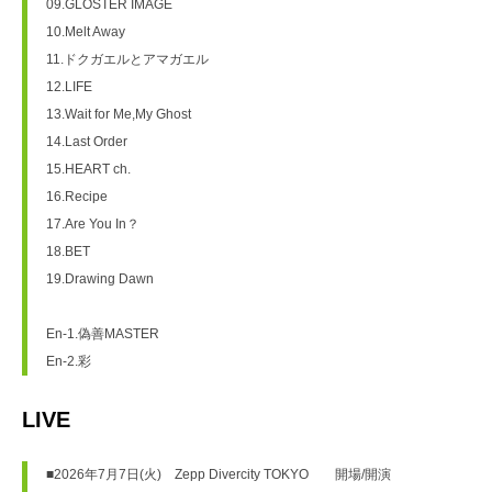
09.GLOSTER IMAGE
10.Melt Away
11.ドクガエルとアマガエル
12.LIFE
13.Wait for Me,My Ghost
14.Last Order
15.HEART ch.
16.Recipe
17.Are You In？
18.BET
19.Drawing Dawn
En-1.偽善MASTER
En-2.彩
LIVE
■2026年7月7日(火)　Zepp Divercity TOKYO　　開場/開演 