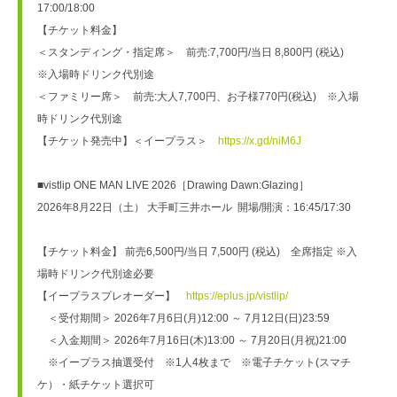
17:00/18:00
【チケット料金】
＜スタンディング・指定席＞　前売:7,700円/当日 8,800円 (税込)　
※入場時ドリンク代別途
＜ファミリー席＞　前売:大人7,700円、お子様770円(税込)　※入場
時ドリンク代別途
【チケット発売中】＜イープラス＞　
https://x.gd/niM6J
■vistlip ONE MAN LIVE 2026［Drawing Dawn:Glazing］
2026年8月22日（土） 大手町三井ホール  開場/開演：16:45/17:30
【チケット料金】 前売6,500円/当日 7,500円 (税込)　全席指定 ※入
場時ドリンク代別途必要
【イープラスプレオーダー】　
https://eplus.jp/vistlip/
　＜受付期間＞ 2026年7月6日(月)12:00 ～ 7月12日(日)23:59
　＜入金期間＞ 2026年7月16日(木)13:00 ～ 7月20日(月祝)21:00　
　※イープラス抽選受付　※1人4枚まで　※電子チケット(スマチ
ケ）・紙チケット選択可　