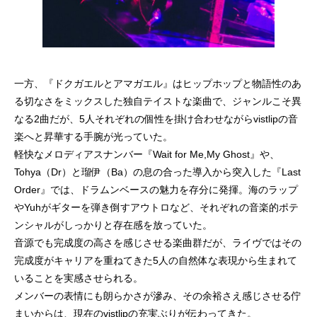
一方、『ドクガエルとアマガエル』はヒップホップと物語性のあ
る切なさをミックスした独自テイストな楽曲で、ジャンルこそ異
なる2曲だが、5人それぞれの個性を掛け合わせながらvistlipの音
楽へと昇華する手腕が光っていた。
軽快なメロディアスナンバー『Wait for Me,My Ghost』や、
Tohya（Dr）と瑠伊（Ba）の息の合った導入から突入した『Last
Order』では、ドラムンベースの魅力を存分に発揮。海のラップ
やYuhがギターを弾き倒すアウトロなど、それぞれの音楽的ポテ
ンシャルがしっかりと存在感を放っていた。
音源でも完成度の高さを感じさせる楽曲群だが、ライヴではその
完成度がキャリアを重ねてきた5人の自然体な表現から生まれて
いることを実感させられる。
メンバーの表情にも朗らかさが滲み、その余裕さえ感じさせる佇
まいからは、現在のvistlipの充実ぶりが伝わってきた。