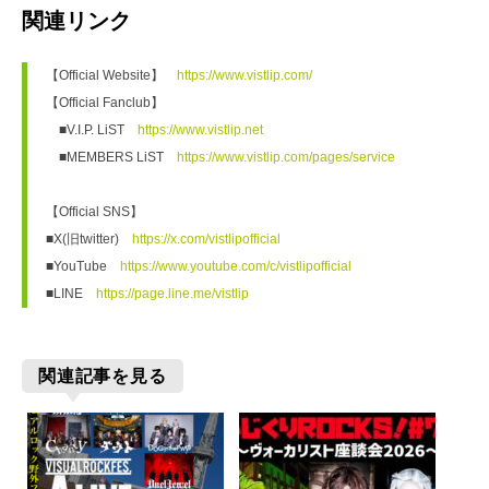
関連リンク
【Official Website】　
https://www.vistlip.com/
【Official Fanclub】
　■V.I.P. LiST　
https://www.vistlip.net
　■MEMBERS LiST　
https://www.vistlip.com/pages/service
【Official SNS】
■X(旧twitter)　
https://x.com/vistlipofficial
■YouTube　
https://www.youtube.com/c/vistlipofficial
■LINE　
https://page.line.me/vistlip
関連記事を見る