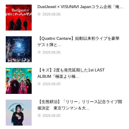
DuelJewel × VISUNAVI Japanコラム企画「俺...
2026.08.06
【Quattro Cantare】始動以来初ライブを豪華
ゲスト陣と...
2026.08.06
【キズ】2度も発売延期した1st LAST
ALBUM『極楽より極...
2026.08.05
【生熊耕治】「リリー」リリース記念ライブ開
催決定 東京ワンマン＆大...
2026.08.05