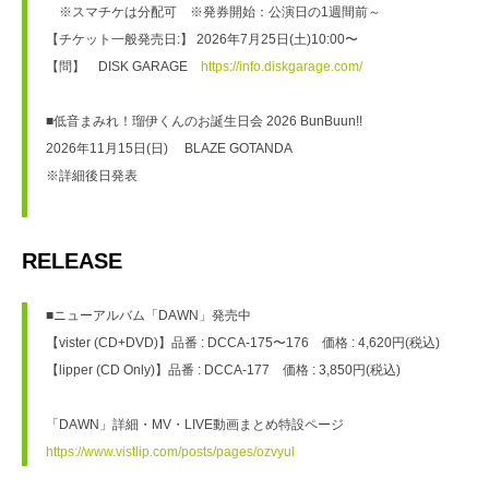
　※スマチケは分配可　※発券開始：公演日の1週間前～
【チケット一般発売日:】 2026年7月25日(土)10:00〜
【問】　DISK GARAGE　
https://info.diskgarage.com/
■低音まみれ！瑠伊くんのお誕生日会 2026 BunBuun!!
2026年11月15日(日) 　BLAZE GOTANDA
※詳細後日発表
RELEASE
■ニューアルバム「DAWN」発売中
【vister (CD+DVD)】品番 : DCCA-175〜176　価格 : 4,620円(税込)
【lipper (CD Only)】品番 : DCCA-177　価格 : 3,850円(税込)
「DAWN」詳細・MV・LIVE動画まとめ特設ページ  
https://www.vistlip.com/posts/pages/ozvyul