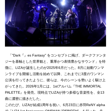
「"Dark『』es Fantasy" をコンセプトに掲げ、ダークファンタ
ジーを基軸とした世界観と、重厚かつ表情豊かなサウンド」を特
徴に、LIZAが誕生したのが2025年6月だった。8月に始動ワンマ
ンライブを開催し活動を始めて以降、これまでに3度のワンマン
公演を行ってきたように、彼らは、今のシーンを勢いよく駆け上
がってきた。2026年1月には、1stアルバム『THE IMMORTAL
PALETTE』を発売。現時点でLIZAが持つ多様な音楽性を、全13
曲に濃密に描きだした。
このたび、LIZAが結成1周年を祝い、6月23日に赤羽ReNY alpha
で「LIZA 1st Anniversary ONEMAN "REBIRTH"」を行った。先