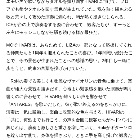
エモい声で歌いながらタオルを振り回すHIVARIに向けて、フロ
アでも拳やタオルを回す景色が生まれていた。魂を熱く揺さぶる
歌と荒々しく攻めた演奏に煽られ、胸が熱く掻きむしられる。
ICEが台の上で演奏をする姿に合わせて、観客たちが、ずーっと
左右にモッシュしながら騒ぎ続ける様が最狂だ。
MCでHIVARIは、あらためて、LIZAの一部となって応援してくれ
る仲間たちと1周年を迎えられたことの喜び。1年間戦い続けたこ
とで、今の景色が生まれたことへの感謝の思い。2年目も一緒に
歩もうと、約束の言葉を投げかけていた。
Rokiの奏でる美しくも壮麗なヴァイオリンの音色に乗せて、楽
曲が雄大な景観を描きだす。心地よい緊張感を抱いた演奏が鳴り
響くのに合わせて、HIVARIが雄々しい声を響かせて
『ANTARES』を歌いだした。彼が歌い終えるのをきっかけに、
演奏は一気に躍動し、楽曲に攻撃的な色を与える。HIVARIの
「共に、何処までも行こう」の声を合図に観客たちがヘドバンに
興じれば、演奏も激しさと重さを増していく。Rokiがギターソロ
を繰り出す側で、身体を揺さぶり、ときに手を高く掲げて観客た