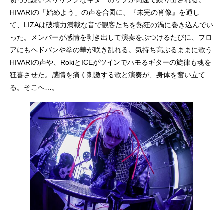
HIVARIの「始めよう」の声を合図に、『未完の肖像』を通し
て、LIZAは破壊力満載な音で観客たちを熱狂の渦に巻き込んでい
った。メンバーが感情を剥き出して演奏をぶつけるたびに、フロ
アにもヘドバンや拳の華が咲き乱れる。気持ち高ぶるままに歌う
HIVARIの声や、RokiとICEがツインでハモるギターの旋律も魂を
狂喜させた。感情を痛く刺激する歌と演奏が、身体を奮い立て
る。そこへ…。