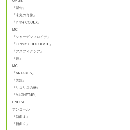
OP SE
『聖告』
『未完の肖像』
『In the CODEX』
MC
『シャーデンフロイデ』
『GRIMY CHOCOLATE』
『アスフィクシア』
『躾』
MC
『ANTARES』
『美獣』
『リコリスの華』
『M4GNET4R』
END SE
アンコール
『新曲１』
『新曲２』