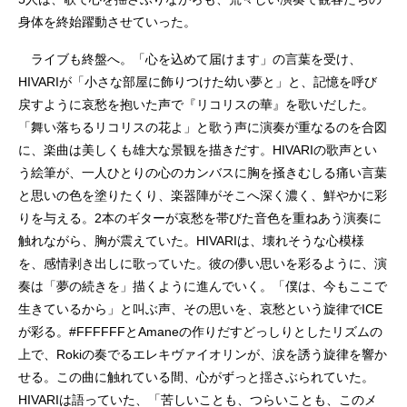
身体を終始躍動させていった。
ライブも終盤へ。「心を込めて届けます」の言葉を受け、
HIVARIが「小さな部屋に飾りつけた幼い夢と」と、記憶を呼び
戻すように哀愁を抱いた声で『リコリスの華』を歌いだした。
「舞い落ちるリコリスの花よ」と歌う声に演奏が重なるのを合図
に、楽曲は美しくも雄大な景観を描きだす。HIVARIの歌声とい
う絵筆が、一人ひとりの心のカンバスに胸を掻きむしる痛い言葉
と思いの色を塗りたくり、楽器陣がそこへ深く濃く、鮮やかに彩
りを与える。2本のギターが哀愁を帯びた音色を重ねあう演奏に
触れながら、胸が震えていた。HIVARIは、壊れそうな心模様
を、感情剥き出しに歌っていた。彼の儚い思いを彩るように、演
奏は「夢の続きを」描くように進んでいく。「僕は、今もここで
生きているから」と叫ぶ声、その思いを、哀愁という旋律でICE
が彩る。#FFFFFFとAmaneの作りだすどっしりとしたリズムの
上で、Rokiの奏でるエレキヴァイオリンが、涙を誘う旋律を響か
せる。この曲に触れている間、心がずっと揺さぶられていた。
HIVARIは語っていた、「苦しいことも、つらいことも、このメ