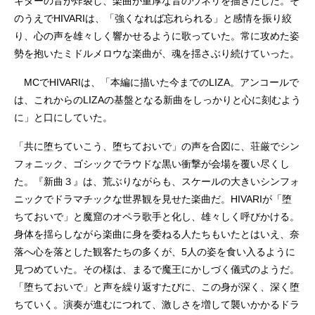
ギターの音が炸裂し、楽曲が重厚な音のウネリを描きだした。そ
のうえでHIVARIは、「強くなれば忘れられる」と感情を振り絞
り、心の声を雄々しく響かせるように歌っていた。常に攻めた姿
勢を抱いたミドルメロウな楽曲が、魂を揺さぶり続けていった。
MCでHIVARIは、「本編に描いた今までのLIZA。アンコールで
は、これからのLIZAの基盤となる新曲をしっかりと心に刻むよう
に」と口にしていた。
「共に堕ちていこう、堕ちておいで」の声を合図に、荘厳でシン
フォニック、ゴシックでラウドな黒い衝撃が会場を覆い尽くし
た。『新曲３』は、荒ぶりながらも、スケールの大きいシンフォ
ニックでドラマチックな世界観を見せた楽曲だ。HIVARIが「堕
ちておいで」と魔窟のオペラ歌手と化し、雄々しく呼びかける。
身体を揺らしながら楽曲に身を委ねる人たちもいたとはいえ、奈
落へ心を落とした観客たちの多くが、5人の姿を食い入るように
見つめていた。その様は、まるで魔王にかしづく儀式のようだ。
「堕ちておいで」と声を繰り返すたびに、この身が深く、深く堕
ちていく。演奏が進むにつれて、激しさを増して襲いかかるドラ