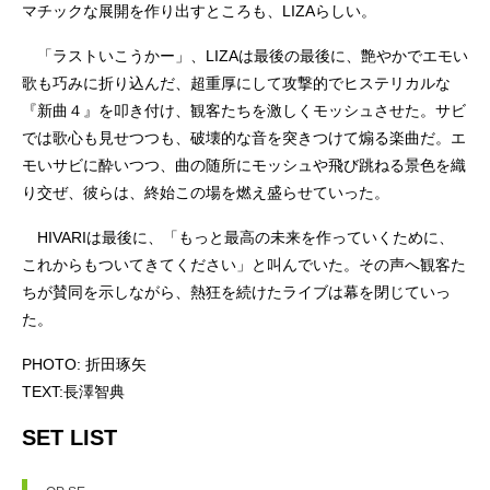
マチックな展開を作り出すところも、LIZAらしい。
「ラストいこうかー」、LIZAは最後の最後に、艶やかでエモい
歌も巧みに折り込んだ、超重厚にして攻撃的でヒステリカルな
『新曲４』を叩き付け、観客たちを激しくモッシュさせた。サビ
では歌心も見せつつも、破壊的な音を突きつけて煽る楽曲だ。エ
モいサビに酔いつつ、曲の随所にモッシュや飛び跳ねる景色を織
り交ぜ、彼らは、終始この場を燃え盛らせていった。
HIVARIは最後に、「もっと最高の未来を作っていくために、
これからもついてきてください」と叫んでいた。その声へ観客た
ちが賛同を示しながら、熱狂を続けたライブは幕を閉じていっ
た。
PHOTO: 折田琢矢
TEXT:長澤智典
SET LIST