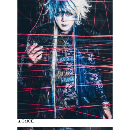
▲Gt.ICE