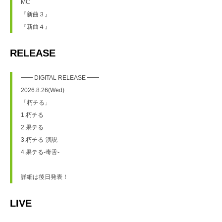
MC
『新曲３』
『新曲４』
RELEASE
━━ DIGITAL RELEASE ━━
2026.8.26(Wed)
「朽チる」
1.朽チる
2.果テる
3.朽チる-演説-
4.果テる-毒舌-
詳細は後日発表！
LIVE