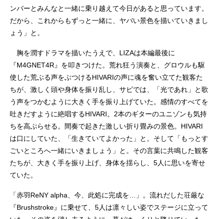
ンバーとみんなと一緒に乗り越えて今日があると思っています。
だから、これからもずっと一緒に、ヤバい景色を描いていきまし
ょう」と。
胸を潤すドラマを描いたうえで、LIZAは本編最後に
『M4GNET4R』を叩きつけた。荒れ狂う演奏と、グロウルも駆
使した荒ぶる声をぶつけるHIVARIの声に魂を奮い立てた観客た
ちが、激しく頭や身体を振り乱し、サビでは、「光であれ」と歌
う声をつかむように大きく手を振り上げていた。感情のすべてを
吐きだすように絶唱するHIVARI。2本のギターのユニゾンも気持
ちを高ぶらせる。間奏で起きた激しい折り畳みの景色。HIVARI
は口にしていた、「生きていてよかった」と。そして「もっとす
ごいところへ一緒にいきましょう」と。その言葉に共鳴した観客
たちが、大きく手を振り上げ、身体を揺らし、5人に思いを寄せ
ていた。
「赤羽ReNY alpha、今、此処に完成を…」。流れだした荘厳な
『Brushstroke』に乗せて、5人は凛々しい姿でステージに立って