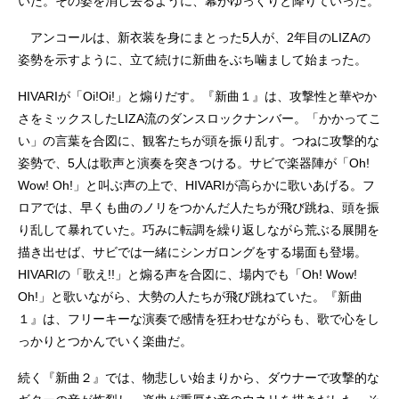
いた。その姿を消し去るように、幕がゆっくりと降りていった。
アンコールは、新衣装を身にまとった5人が、2年目のLIZAの
姿勢を示すように、立て続けに新曲をぶち噛まして始まった。
HIVARIが「Oi!Oi!」と煽りだす。『新曲１』は、攻撃性と華やか
さをミックスしたLIZA流のダンスロックナンバー。「かかってこ
い」の言葉を合図に、観客たちが頭を振り乱す。つねに攻撃的な
姿勢で、5人は歌声と演奏を突きつける。サビで楽器陣が「Oh!
Wow! Oh!」と叫ぶ声の上で、HIVARIが高らかに歌いあげる。フ
ロアでは、早くも曲のノリをつかんだ人たちが飛び跳ね、頭を振
り乱して暴れていた。巧みに転調を繰り返しながら荒ぶる展開を
描き出せば、サビでは一緒にシンガロングをする場面も登場。
HIVARIの「歌え!!」と煽る声を合図に、場内でも「Oh! Wow!
Oh!」と歌いながら、大勢の人たちが飛び跳ねていた。『新曲
１』は、フリーキーな演奏で感情を狂わせながらも、歌で心をし
っかりとつかんでいく楽曲だ。
続く『新曲２』では、物悲しい始まりから、ダウナーで攻撃的な