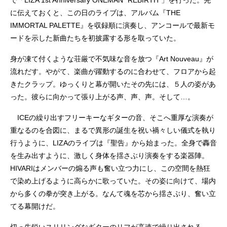
に伝えておくと、この日のライブは、アルバム『THE
IMMORTAL PALETTE』を収録順に演奏し、アンコールで最新モ
ードを示した新曲たちを初披露する形を取っていた。
身が凍て付くような荘厳で不気味な音を放つ『Art Nouveau』が
流れだす。やがて、楽曲が躍動するのに合わせて、フロアから起
きたクラップ。ゆっくりと幕が開いたその先には、５人の姿があ
った。彼らに向かって張り上がる声、声、声。そして…。
ICEの繰り出すフリーキーなギターの音、そこへ重厚な演奏が
重なるのを合図に、まるで異形の誕生を祝い禍々しい儀式を執り
行うように、LIZAのライブは『聖告』から始まった。全身で轟音
を生み出すように、激しく身体を揺さぶり演奏をする楽器陣。
HIVARIはメンバーの煽る声も奮い立つ力にし、この空間を熱狂
で染め上げるように高らかに歌っていた。その姿に向けて、場内
から多くの拳が突き上がる。なんて魂を芯から揺さぶり、奮い立
てる幕開けだ。
切っ先鋭いスリリングなギターのリフが高速で繰り出される。