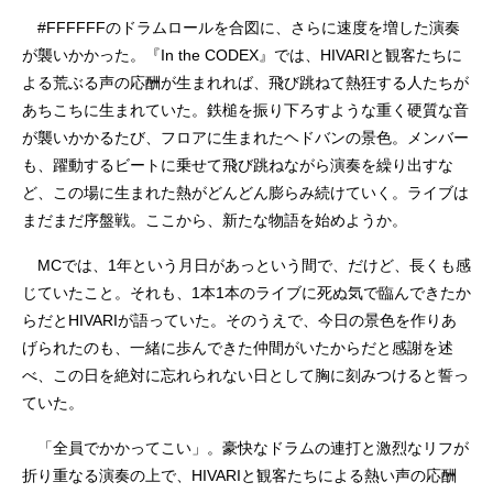
#FFFFFFのドラムロールを合図に、さらに速度を増した演奏
が襲いかかった。『In the CODEX』では、HIVARIと観客たちに
よる荒ぶる声の応酬が生まれれば、飛び跳ねて熱狂する人たちが
あちこちに生まれていた。鉄槌を振り下ろすような重く硬質な音
が襲いかかるたび、フロアに生まれたヘドバンの景色。メンバー
も、躍動するビートに乗せて飛び跳ねながら演奏を繰り出すな
ど、この場に生まれた熱がどんどん膨らみ続けていく。ライブは
まだまだ序盤戦。ここから、新たな物語を始めようか。
MCでは、1年という月日があっという間で、だけど、長くも感
じていたこと。それも、1本1本のライブに死ぬ気で臨んできたか
らだとHIVARIが語っていた。そのうえで、今日の景色を作りあ
げられたのも、一緒に歩んできた仲間がいたからだと感謝を述
べ、この日を絶対に忘れられない日として胸に刻みつけると誓っ
ていた。
「全員でかかってこい」。豪快なドラムの連打と激烈なリフが
折り重なる演奏の上で、HIVARIと観客たちによる熱い声の応酬