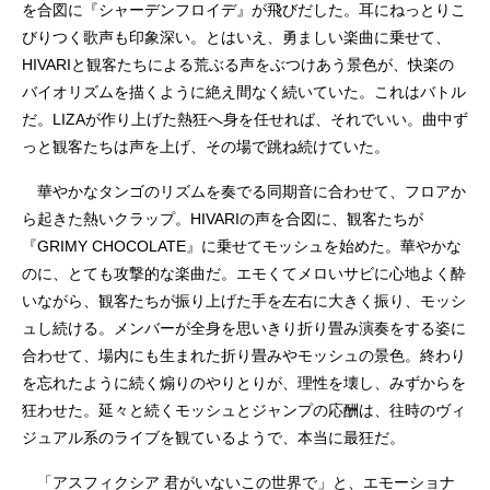
を合図に『シャーデンフロイデ』が飛びだした。耳にねっとりこ
びりつく歌声も印象深い。とはいえ、勇ましい楽曲に乗せて、
HIVARIと観客たちによる荒ぶる声をぶつけあう景色が、快楽の
バイオリズムを描くように絶え間なく続いていた。これはバトル
だ。LIZAが作り上げた熱狂へ身を任せれば、それでいい。曲中ず
っと観客たちは声を上げ、その場で跳ね続けていた。
華やかなタンゴのリズムを奏でる同期音に合わせて、フロアか
ら起きた熱いクラップ。HIVARIの声を合図に、観客たちが
『GRIMY CHOCOLATE』に乗せてモッシュを始めた。華やかな
のに、とても攻撃的な楽曲だ。エモくてメロいサビに心地よく酔
いながら、観客たちが振り上げた手を左右に大きく振り、モッシ
ュし続ける。メンバーが全身を思いきり折り畳み演奏をする姿に
合わせて、場内にも生まれた折り畳みやモッシュの景色。終わり
を忘れたように続く煽りのやりとりが、理性を壊し、みずからを
狂わせた。延々と続くモッシュとジャンプの応酬は、往時のヴィ
ジュアル系のライブを観ているようで、本当に最狂だ。
「アスフィクシア 君がいないこの世界で」と、エモーショナ