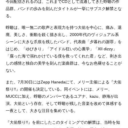
今回配信されるのは、これまでCDとして流通してきた蜉蝣の作
品群。バンドの歩みを刻んだタイトルが一挙にサブスク解禁とな
る。
蜉蝣は、唯一無二の歌声と表現力を持つ大佑を中心に、痛み、退
廃、美しさ、衝動を鋭く描き出し、2000年代のヴィジュアル系
シーンに大きな爪痕を残したバンド。代表曲「夕暮れの謝罪」を
はじめ、「ゆびきり」「アイドル狂いの心裏学」「XII dizzy」
「腐った海で溺れかけている僕を救ってくれた君」など、剥き出
しの感情と独自の美学を刻んだ楽曲群は、今なお色褪せることが
ない。
また、7月30日にはZepp Hanedaにて、メリー主催による『大佑
祭り!!』の開催も決定している。同イベントには、メリー、
MUCCに加え、蜉蝣のメンバーであるユアナ、kazu、静海が出
演。大佑という存在、そして蜉蝣が残した音楽を改めて体感する
一夜として、大きな注目を集めている。
『大佑祭り!!』を前にしたこのタイミングでの解禁は、当時を知