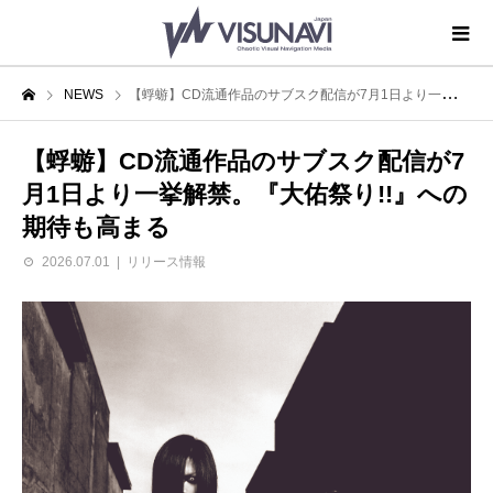
NEWS
【蜉蝣】CD流通作品のサブスク配信が7月1日より一挙解禁。『大佑祭り!!』への期待も高まる
【蜉蝣】CD流通作品のサブスク配信が7
月1日より一挙解禁。『大佑祭り!!』への
期待も高まる
2026.07.01
リリース情報