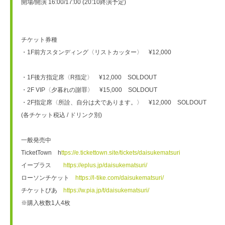
開場/開演 16:00/17:00 (20:10終演予定)
チケット券種
・1F前方スタンディング〈リストカッター〉　¥12,000　
・1F後方指定席〈R指定〉　¥12,000　SOLDOUT
・2F VIP〈夕暮れの謝罪〉　¥15,000　SOLDOUT
・2F指定席〈所詮、自分は犬であります。〉　¥12,000　SOLDOUT
(各チケット税込 / ドリンク別)
一般発売中　
TicketTown　h
ttps://e.tickettown.site/tickets/daisukematsuri
イープラス　　
https://eplus.jp/daisukematsuri/
ローソンチケット　
https://l-tike.com/daisukematsuri/
チケットぴあ　
https://w.pia.jp/t/daisukematsuri/
※購入枚数1人4枚