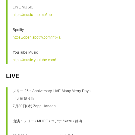
LINE MUSIC
https://music.line.me/top
Spotify
https://open.spotify.com/intl-ja
YouTube Music
https://music.youtube.com/
LIVE
メリー 25th Anniversary LIVE-Many Merry Days-
『大佑祭り!!』
7月30日(木) Zepp Haneda
出演：メリー / MUCC / ユアナ / kazu / 静海