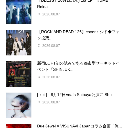
【DLESS】10月1日(木) 1st EP「NUMB」
Relea...
2026.08.07
【ROCK AND READ 126】cover：シド◆ファ
ン投票...
2026.08.07
新宿LOFT初の試みである都市型サーキットイ
ベント『SHINJUK...
2026.08.07
[ kei ]、8月12日Veats Shibuya公演に Sho...
2026.08.07
DuelJewel × VISUNAVI Japanコラム企画「俺...