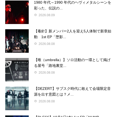
1980 年代～1990 年代のヘヴィメタルシーンを
彩った、伝説の...
2026.08.09
【毒針】新メンバー2人を迎え5人体制で新章始
動 1st EP「堕影...
2026.08.08
【唯（umbrella）】ソロ活動の一環として掲げ
る屋号「路地裏堂...
2026.08.08
【DEZERT】サブスク時代に敢えて会場限定音
源を出す意図とは？メ...
2026.08.08