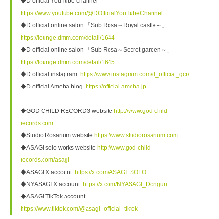
◆D official YouTube channel  
https://www.youtube.com/@DOfficialYouTubeChannel
◆D official online salon 「Sub Rosa～Royal castle～」    
https://lounge.dmm.com/detail/1644
◆D official online salon 「Sub Rosa～Secret garden～」  
https://lounge.dmm.com/detail/1645
◆D official instagram  
https://www.instagram.com/d_official_gcr/
◆D official Ameba blog  
https://official.ameba.jp
◆GOD CHILD RECORDS website 
http://www.god-child-
records.com
◆Studio Rosarium website 
https://www.studiorosarium.com
◆ASAGI solo works website 
http://www.god-child-
records.com/asagi
◆ASAGI X account  
https://x.com/ASAGI_SOLO
◆NYASAGI X account  
https://x.com/NYASAGI_Donguri
◆ASAGI TikTok account  
https://www.tiktok.com/@asagi_official_tiktok