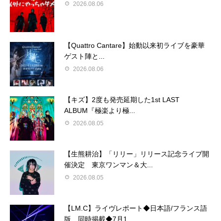
2026.08.06
【Quattro Cantare】始動以来初ライブを豪華
ゲスト陣と...
2026.08.06
【キズ】2度も発売延期した1st LAST
ALBUM『極楽より極...
2026.08.05
【生熊耕治】「リリー」リリース記念ライブ開
催決定 東京ワンマン＆大...
2026.08.05
【LM.C】ライヴレポート◆日本語/フランス語
版 同時掲載◆7月1...