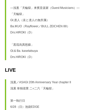
―浅葱「天輪獄」来賓音楽家（Guest Musicians）―
「天輪獄」
Gt.凛人（哀と凛人の無所属）
Ba.IKUO（Rayflower／BULL ZEICHEN 88）
Drs.HIROKI（D）
「黒琉烏異怒蘇」
Gt.& Ba. kasetatsuya
Drs.HIROKI（D）
LIVE
浅葱／ASAGI 20th Anniversary Year chapter II
浅葱 単独巡業 二○二六「天輪獄」
第一執行日
6/28（日）池袋EDGE　