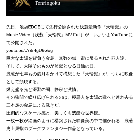
先日、池袋EDGEにて先行公開された浅葱最新作『天輪獄』の
Music Video（浅葱「天輪獄」MV Full）が、いよいよYouTubeに
て公開された。
youtu.be/cY9r4gU6Gug
巨大な太陽を背負う金烏、無数の鎖、宙に吊るされた罪人達。
そして、太陽そのものが監獄となる日蝕の日。
浅葱が七年もの歳月をかけて構想した『天輪獄』が、ついに映像
として顕現する。
燃え盛る光と深淵の闇、静寂と激情。
その狭間で繰り広げられるのは、極悪人を太陽の獄へと連れ去る
三本足の金烏による裁きだ。
圧倒的なスケール感と、美しくも残酷な世界観。
一枚一枚が絵画のように構築された映像美の中で描かれる、浅葱
史上屈指のダークファンタジー作品となっている。