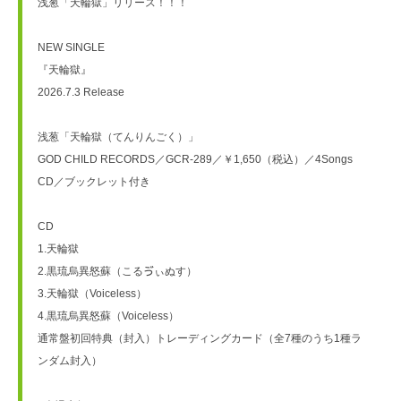
浅葱「天輪獄」リリース！！！
NEW SINGLE
『天輪獄』
2026.7.3 Release
浅葱「天輪獄（てんりんごく）」
​GOD CHILD RECORDS／GCR-289／￥1,650（税込）／4Songs 
CD／ブックレット付き
CD
1.天輪獄　
2.黒琉烏異怒蘇（こるゔぃぬす）　
3.天輪獄（Voiceless）
4.黒琉烏異怒蘇（Voiceless）
通常盤初回特典（封入）トレーディングカード（全7種のうち1種ラ
ンダム封入）