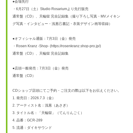
●会場先行
・6月27日（土）Studio Rosariumより先行販売
通常盤（CD）、天輪獄 完全記録集（撮り下ろし写真・MVメイキン
グ写真・インタビュー・浅葱己書記・衣装デザイン画等収録）
●オフィシャル通販：7月3日（金）発売
・Rosen Kranz -Shop- (https://rosenkranz.shop-pro.jp/)
通常盤（CD）、天輪獄 完全記録集
●店頭一般発売：7月3日（金）発売
通常盤（CD）
CDショップ店頭にてご予約・ご注文の際は以下をお伝えください。
1. 発売日：2026.7.3（金）
2. アーティスト名：浅葱（あさぎ）
3. タイトル名：「天輪獄」（てんりんごく）
4. 品番：GCR-289
5. 流通：ダイキサウンド