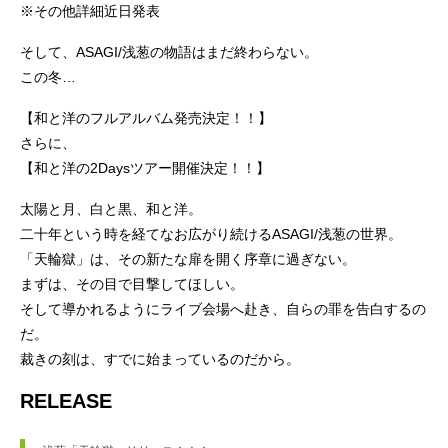
※その他詳細近日発表
そして、ASAGI/浅葱の物語はまだ終わらない。
この冬…
【和と洋のフルアルバム発売決定！！】
さらに、
【和と洋の2Daysツアー開催決定！！】
太陽と月、白と黒、和と洋。
二十年という時を経てなお広がり続けるASAGI/浅葱の世界。
「天輪獄」は、その新たな扉を開く序章に過ぎない。
まずは、その目で目撃してほしい。
そして導かれるようにライブ会場へ赴き、自らの罪を告白するの
だ。
裁きの刻は、すでに始まっているのだから。
RELEASE