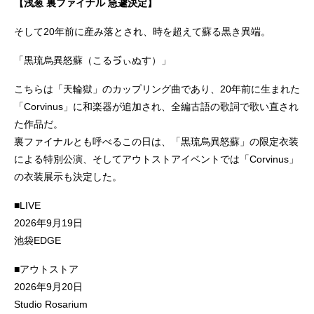
【浅葱 裏ファイナル 急遽決定】
そして20年前に産み落とされ、時を超えて蘇る黒き異端。
「黒琉烏異怒蘇（こるゔぃぬす）」
こちらは「天輪獄」のカップリング曲であり、20年前に生まれた
「Corvinus」に和楽器が追加され、全編古語の歌詞で歌い直され
た作品だ。
裏ファイナルとも呼べるこの日は、「黒琉烏異怒蘇」の限定衣装
による特別公演、そしてアウトストアイベントでは「Corvinus」
の衣装展示も決定した。
■LIVE
2026年9月19日
池袋EDGE
■アウトストア
2026年9月20日
Studio Rosarium