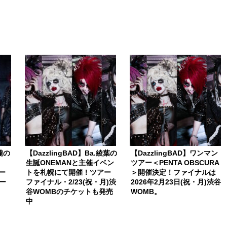
稀朧の
【DazzlingBAD】Ba.綾葉の
【DazzlingBAD】ワンマン
生誕ONEMANと主催イベン
ツアー＜PENTA OBSCURA
リー
トを札幌にて開催！ツアー
＞開催決定！ファイナルは
ー
ファイナル・2/23(祝・月)渋
2026年2月23日(祝・月)渋谷
谷WOMBのチケットも発売
WOMB。
中