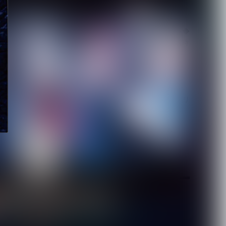
【LM.C】ライヴレポート◆
日本語/フランス語版 同時
掲載◆7月1...
2026.08.05
【ORCALADE】デジタルリ
リース第一弾となる2曲を
配信開始。1...
2026.08.05
月を選択