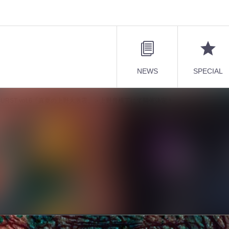
NEWS
SPECIAL
S BURST vol.6「真夏の上野大激震」＞上野音横丁にて開催決定！
ESENTS BURST vol.6「真夏の上野大