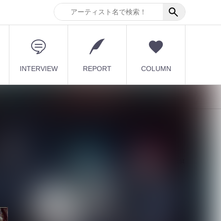
INTERVIEW
REPORT
COLUMN
激
最新記事
【DLESS】10月1日(木) 1st
EP「NUMB」Relea...
2026.08.07