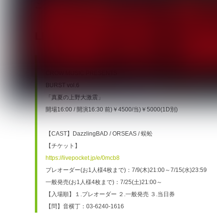
この大激震の目撃者となれ！！
LIVE
◆8/24(月)上野音横丁
CROW MUSIC PRESENTS
BURST vol.6
「真夏の上野大激震」
開場16:00 / 開演16:30 前)￥4500/当)￥5000(1D別)
【CAST】DazzlingBAD / ORSEAS / 蜈蚣
【チケット】
https://livepocket.jp/e/0mcb8
プレオーダー(お1人様4枚まで)：7/9(木)21:00～7/15(水)23:59
一般発売(お1人様4枚まで)：7/25(土)21:00～
【入場順】１.プレオーダー ２.一般発売 ３.当日券
【問】音横丁：03-6240-1616