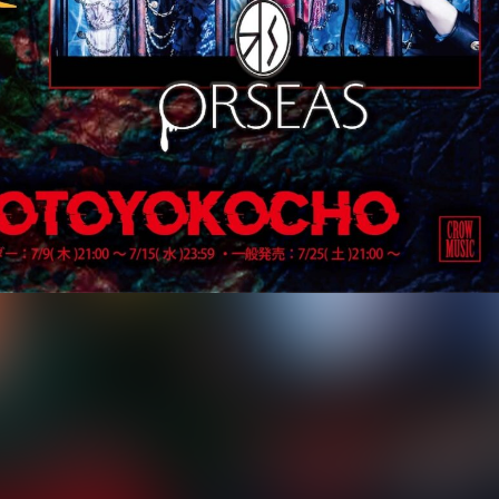
ST」の開催が決定。
SEAS」「蜈蚣」の3つ巴が、上野音横丁を震撼させる。