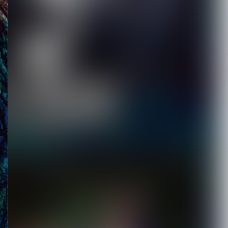
【ROCK AND READ 126】
cover：シド◆ファン投票...
2026.08.07
新宿LOFT初の試みである
都市型サーキットイベント
『SHINJUK...
2026.08.07
[ kei ]、8月12日Veats
Shibuya公演に Sho...
2026.08.07
DuelJewel × VISUNAVI
Japanコラム企画「俺...