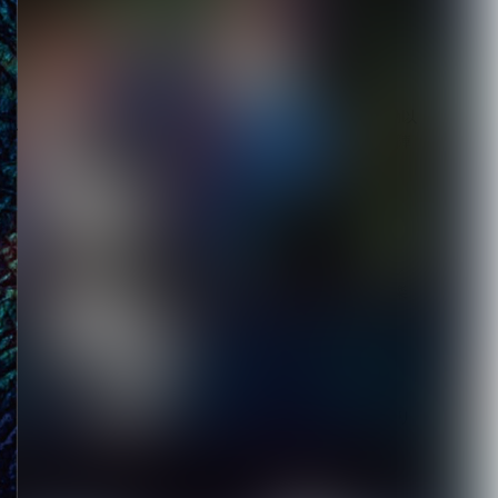
2026.08.06
【Quattro Cantare】始動以
来初ライブを豪華ゲスト陣
と...
2026.08.06
【キズ】2度も発売延期し
た1st LAST ALBUM『極楽
より極...
2026.08.05
【生熊耕治】「リリー」リ
リース記念ライブ開催決
定 東京ワンマン＆大...
2026.08.05