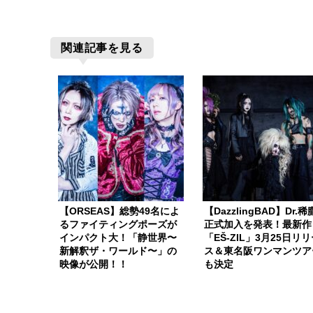
関連記事を見る
【ORSEAS】総勢49名によ
【DazzlingBAD】Dr.
るファイティングポーズが
正式加入を発表！最新作
インパクト大！「静世界〜
「EŠ-ZIL」3月25日リ
新解釈ザ・ワールド〜」の
ス＆東名阪ワンマンツア
映像が公開！！
も決定