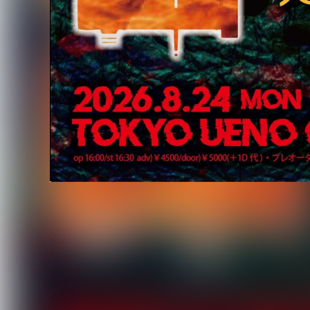
────真夏の夜、上野が狂乱に染まる…
今回6回目を迎えるCROW MUSIC主催公演「BUR
シーンの中で異彩を放つ「DazzlingBAD」「OR
チケットは7/9(木)よりプレオーダー開始。