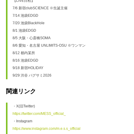
【LIVE日程】
7/6 新宿clubSCIENCE ※生誕主催
7/14 池袋EDGD
7/20 池袋BlackHole
8/1 池袋EDGD
8/5 大阪・心斎橋SOMA
8/6 愛知・名古屋 UNLIMITS-OSU ※ワンマン
8/12 都内某所
8/16 池袋EDGD
9/18 新宿HOLIDAY
9/29 渋谷 バグサミ2026
関連リンク
・X(旧Twitter)
https://twitter.com/MESS_official_
・Instagram
https://www.instagram.com/m.e.s.s_official