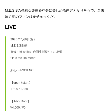
M.E.S.Sの多彩な楽曲を存分に楽しめる内容となりそうで、名古
屋近郊のファンは要チェックだ。
LIVE
2026年7月6日(月)
M.E.S.S主催
有哉・嫉-shitsu- 合同生誕祭4マンLIVE
~into the Ra-Men~
新宿clubSCIENCE
【open / start 】
17:00 / 17:30
【Adv / Door】
¥4,000 / ¥0