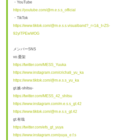
・YouTube
https://youtube.com/@m.e.s.s_official
・TikTok
https://www.tiktok.com/@m.e.s.s.visualband?_r=1&_t=ZS-
92ylTPEwWOG
メンバーSNS
vo.憂架
https://twitter.com/MESS_Yuuka
https://www.instagram.com/crichati_yu_ka
https://www.tiktok.com/@m.e.s.s_yu_ka
gt.嫉-shitsu-
https://twitter.com/MESS_42_shitsu
https://www.instagram.com/m.e.s.s_gt.42
https://www.tiktok.com/@m.e.s.s_gt.42
gt.有哉
https://twitter.com/efs_gt_yuya
https://www.instagram.com/yuya_e.f.s