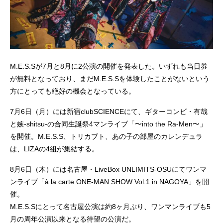
M.E.S.Sが7月と8月に2公演の開催を発表した。いずれも当日券
が無料となっており、まだM.E.S.Sを体験したことがないという
方にとっても絶好の機会となっている。
7月6日（月）には新宿clubSCIENCEにて、ギターコンビ・有哉
と嫉-shitsu-の合同生誕祭4マンライブ「〜into the Ra-Men〜」
を開催。M.E.S.S、トリカブト、あの子の部屋のカレンデュラ
は、LIZAの4組が集結する。
8月6日（木）には名古屋・LiveBox UNLIMITS-OSUにてワンマ
ンライブ「à la carte ONE-MAN SHOW Vol.1 in NAGOYA」を開
催。
M.E.S.Sにとって名古屋公演は約8ヶ月ぶり、ワンマンライブも5
月の周年公演以来となる待望の公演だ。