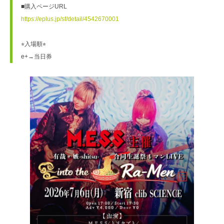
■購入ページURL
https://eplus.jp/sf/detail/4542670001
⭐︎入場順⭐︎
e+→当日券