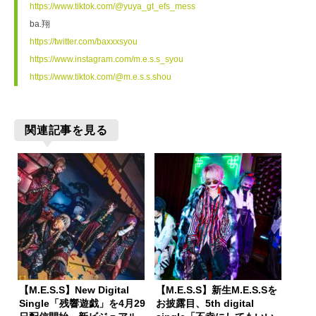
https://www.tiktok.com/@yuya_gt_efs_mess
ba.翔
https://twitter.com/baxxxsyou 
https://www.instagram.com/m.e.s.s_syou
https://www.tiktok.com/@m.e.s.s.shou
関連記事を見る
【M.E.S.S】New Digital
【M.E.S.S】新生M.E.S.Sを
Single「残響遊戯」を4月29
お披露目、5th digital