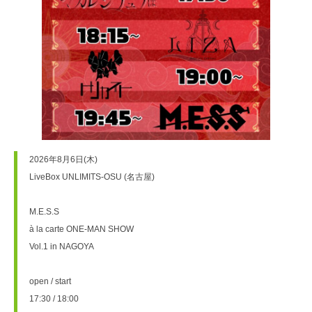
2026年8月6日(木)
LiveBox UNLIMITS-OSU (名古屋)
M.E.S.S
à la carte ONE-MAN SHOW
Vol.1 in NAGOYA
open / start
17:30 / 18:00