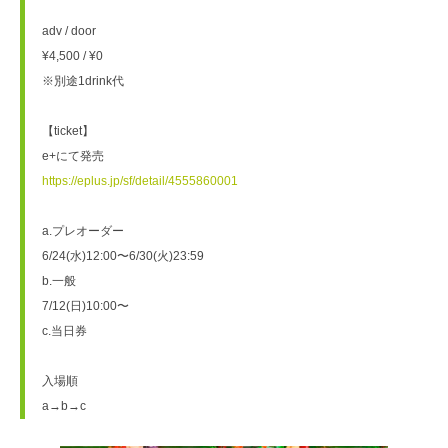
adv / door
¥4,500 / ¥0
※別途1drink代
【ticket】
e+にて発売
https://eplus.jp/sf/detail/4555860001
a.プレオーダー
6/24(水)12:00〜6/30(火)23:59
b.一般
7/12(日)10:00〜
c.当日券
入場順
a→b→c