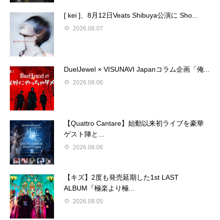
[ kei ]、8月12日Veats Shibuya公演に Sho...
2026.08.07
DuelJewel × VISUNAVI Japanコラム企画「俺...
2026.08.06
【Quattro Cantare】始動以来初ライブを豪華
ゲスト陣と...
2026.08.06
【キズ】2度も発売延期した1st LAST
ALBUM『極楽より極...
2026.08.05