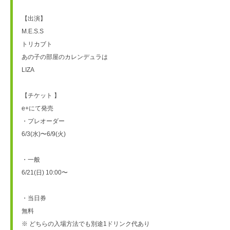
【出演】
M.E.S.S
トリカブト
あの子の部屋のカレンデュラは
LIZA
【チケット 】
e+にて発売
・プレオーダー
6/3(水)〜6/9(火)
・一般
6/21(日) 10:00〜
・当日券
無料
※ どちらの入場方法でも別途1ドリンク代あり