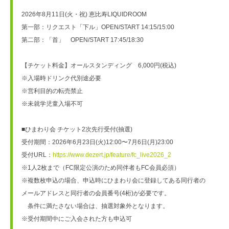
2026年8月11日(火・祝) 恵比寿LIQUIDROOM
第一部：リクエスト「下ル」OPEN/START 14:15/15:00
第二部：「首」　OPEN/START 17:45/18:30
【チケット料金】オールスタンディング　6,000円(税込)
※入場時ドリンク代別途必要
※営利目的の転売禁止
※未就学児童入場不可
■ひまわり会 チケット2次先行受付(抽選)
受付期間：2026年6月23日(火)12:00〜7月6日(月)23:00
受付URL：
https://www.dezert.jp/feature/fc_live2026_2
※1人2枚まで（FC限定公演のため同伴者もFC会員必須）
※複数枚申込の場合、申込時にひまわり会に登録してある同行者の
メールアドレスと同行者の会員番号(4桁)が必要です。
　条件に満たさない場合は、抽選対象外となります。
※受付期間中にご入会された方も申込可