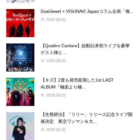
DuelJewel × VISUNAVI Japanコラム企画「俺...
2026.08.06
【Quattro Cantare】始動以来初ライブを豪華
ゲスト陣と...
2026.08.06
【キズ】2度も発売延期した1st LAST
ALBUM『極楽より極...
2026.08.05
【生熊耕治】「リリー」リリース記念ライブ開
催決定 東京ワンマン＆大...
2026.08.05