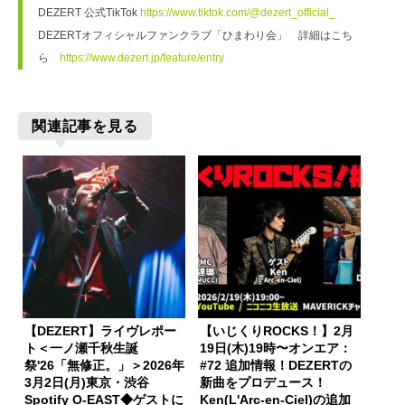
DEZERT 公式TikTok 
https://www.tiktok.com/@dezert_official_
DEZERTオフィシャルファンクラブ「ひまわり会」　詳細はこち
ら　
https://www.dezert.jp/feature/entry
関連記事を見る
【DEZERT】ライヴレポー
【いじくりROCKS！】2月
ト＜一ノ瀬千秋生誕
19日(木)19時〜オンエア：
祭'26「無修正。」＞2026年
#72 追加情報！DEZERTの
3月2日(月)東京・渋谷
新曲をプロデュース！
Spotify O-EAST◆ゲストに
Ken(L'Arc-en-Ciel)の追加