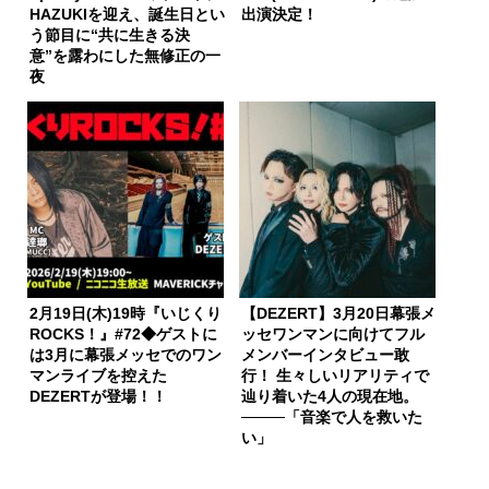
HAZUKIを迎え、誕生日とい
出演決定！
う節目に“共に生きる決
意”を露わにした無修正の一
夜
2月19日(木)19時『いじくり
【DEZERT】3月20日幕張メ
ROCKS！』#72◆ゲストに
ッセワンマンに向けてフル
は3月に幕張メッセでのワン
メンバーインタビュー敢
マンライブを控えた
行！ 生々しいリアリティで
DEZERTが登場！！
辿り着いた4人の現在地。
────「音楽で人を救いた
い」